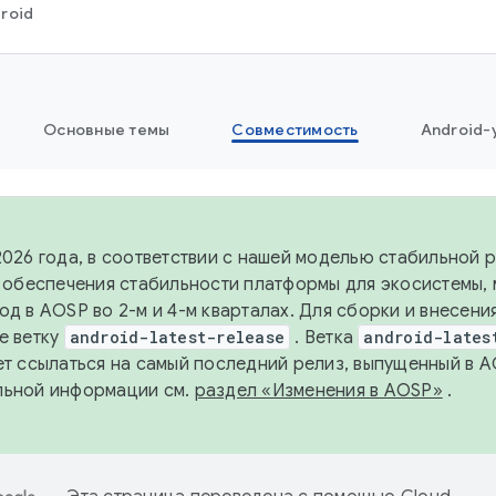
roid
Основные темы
Совместимость
Android-
2026 года, в соответствии с нашей моделью стабильной
я обеспечения стабильности платформы для экосистемы,
од в AOSP во 2-м и 4-м кварталах. Для сборки и внесени
е ветку
android-latest-release
. Ветка
android-lates
ет ссылаться на самый последний релиз, выпущенный в A
льной информации см.
раздел «Изменения в AOSP»
.