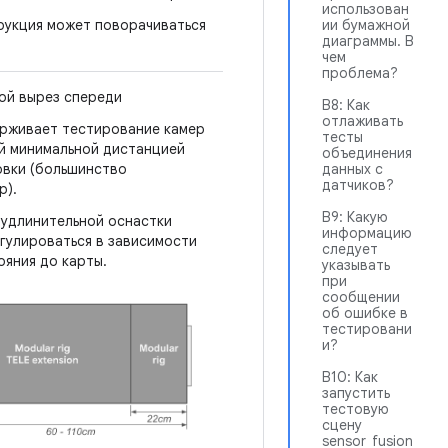
использован
рукция может поворачиваться
ии бумажной
диаграммы. В
чем
проблема?
ой вырез спереди
В8: Как
отлаживать
рживает тестирование камер
тесты
й минимальной дистанцией
объединения
вки (большинство
данных с
датчиков?
р).
В9: Какую
 удлинительной оснастки
информацию
гулироваться в зависимости
следует
ояния до карты.
указывать
при
сообщении
об ошибке в
тестировани
и?
В10: Как
запустить
тестовую
сцену
sensor_fusion