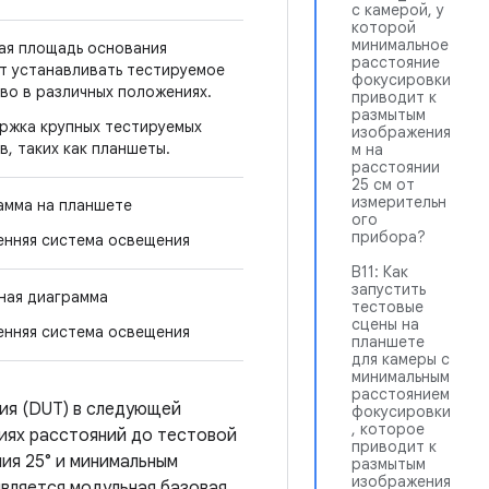
с камерой, у
которой
минимальное
ая площадь основания
расстояние
т устанавливать тестируемое
фокусировки
во в различных положениях.
приводит к
размытым
ржка крупных тестируемых
изображения
в, таких как планшеты.
м на
расстоянии
25 см от
измерительн
амма на планшете
ого
прибора?
енняя система освещения
В11: Как
запустить
ная диаграмма
тестовые
сцены на
енняя система освещения
планшете
для камеры с
минимальным
расстоянием
ия (DUT) в следующей
фокусировки
, которое
циях расстояний до тестовой
приводит к
ия 25° и минимальным
размытым
изображения
вляется модульная базовая