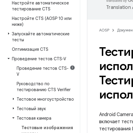
Настройте автоматическое
Translation
тестирование CTS
Настройте CTS (AOSP 10 или
ниже)
AOSP
Докумен
Запускайте автоматические
тесты
Тести
Оптимизация CTS
Проведение тестов CTS-V
испол
Проведение тестов CTS-
V
Тести
Руководство по
тестированию CTS Verifier
испол
Тестовое многоустройство
Тестовый звук
Android Camera 
Тестовая камера
включает тест
Тестовые изображения
тестирования 