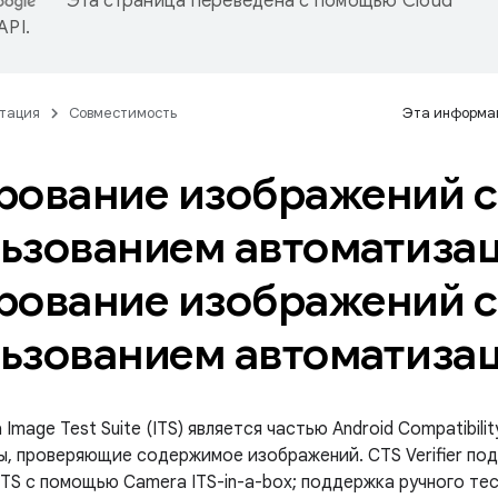
Эта страница переведена с помощью
Cloud
 API
.
тация
Совместимость
Эта информац
рование изображений с
ьзованием автоматиза
рование изображений с
ьзованием автоматиза
Image Test Suite (ITS) является частью Android Compatibility 
ы, проверяющие содержимое изображений. CTS Verifier п
ITS с помощью Camera ITS-in-a-box; поддержка ручного те