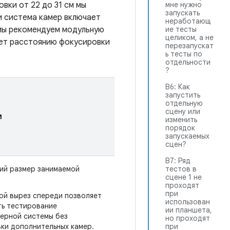
вки от 22 до 31 см мы
мне нужно
запускать
и система камер включает
неработающ
 мы рекомендуем модульную
ие тесты
целиком, а не
ует расстоянию фокусировки
перезапускат
ь тесты по
отдельности
?
В6: Как
запустить
отдельную
сцену или
и
изменить
порядок
запускаемых
сцен?
В7: Ряд
ий размер занимаемой
тестов в
сцене 1 не
проходят
при
ой вырез спереди позволяет
использован
ь тестирование
ии планшета,
ерной системы без
но проходят
ки дополнительных камер.
при