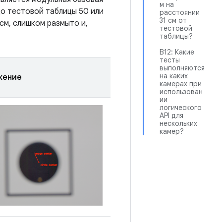
м на
до тестовой таблицы 50 или
расстоянии
31 см от
см, слишком размыто и,
тестовой
таблицы?
В12: Какие
тесты
выполняются
на каких
жение
камерах при
использован
ии
логического
API для
нескольких
камер?