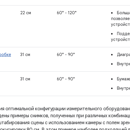
22 см
60° - 120°
Больш
позволяе
устройст
Подде
устройст
оробке
31 см
60° - 90°
Диагр
Внутр
31 см
60° - 90°
Бумаж
Внутр
ия оптимальной конфигурации измерительного оборудован
дены примеры снимков, полученных при различных комбина
штабирования сцены с использованием камеры с полем зрен
окусировки 80 см. В этом примере наиболее подходящей я