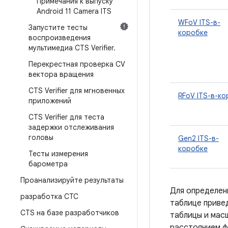
Примечания к выпуску
Android 11 Camera ITS
WFoV ITS-в-
Запустите тесты
коробке
воспроизведения
мультимедиа CTS Verifier
.
Перекрестная проверка CV
вектора вращения
CTS Verifier для мгновенных
RFoV ITS-в-к
приложений
CTS Verifier для теста
задержки отслеживания
головы
Gen2 ITS-в-
коробке
Тесты измерения
барометра
Проанализируйте результаты
Для определен
разработка СТС
таблице приве
CTS на базе разработчиков
таблицы и мас
расстоянием ф