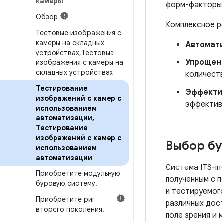
камеры
форм-факторы 
Обзор
Комплексное р
Тестовые изображения с
камеры на складных
Автомат
устройствах
,
Тестовые
Упрощен
изображения с камеры на
складных устройствах
количест
Тестирование
Эффекти
изображений с камер с
эффектив
использованием
автоматизации
,
Тестирование
изображений с камер с
Выбор бу
использованием
автоматизации
Система ITS-in
Приобретите модульную
полученным с 
буровую систему
.
и тестируемог
Приобретите риг
различных дос
второго поколения
.
поле зрения и