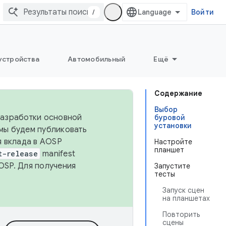
/
Войти
устройства
Автомобильный
Ещё
Содержание
Выбор
 разработки основной
буровой
установки
 мы будем публиковать
я вклада в AOSP
Настройте
планшет
t-release
manifest
OSP. Для получения
Запустите
тесты
Запуск сцен
на планшетах
Повторить
сцены