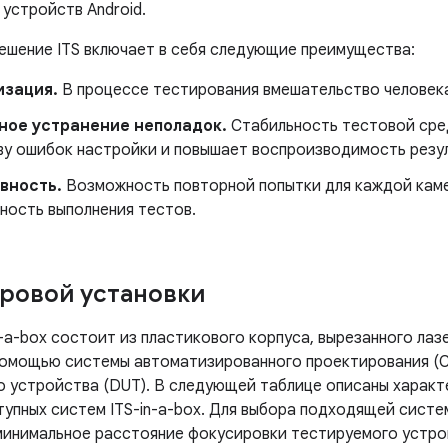
устройств Android.
ешение ITS включает в себя следующие преимущества:
изация.
В процессе тестирования вмешательство человека
ное устранение неполадок.
Стабильность тестовой сре
ву ошибок настройки и повышает воспроизводимость резу
вность.
Возможность повторной попытки для каждой кам
ность выполнения тестов.
ровой установки
-a-box состоит из пластикового корпуса, вырезанного лаз
помощью системы автоматизированного проектирования (С
о устройства (DUT). В следующей таблице описаны харак
тупных систем ITS-in-a-box. Для выбора подходящей сист
 минимальное расстояние фокусировки тестируемого устро