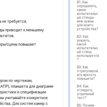
В1: Как
определить,
какие
испытательн
ые стенды
 не требуется.
мне нужны
для моего
устройства?
ды приводит к меньшему
льтатов.
В2: Как
указать,
еры/сцены повышает
какой
испытательн
ый стенд
используется
?
В3: Как
отрегулиров
ать яркость
планшета?
ером по чертежам,
АПР), планшета для диаграмм
В4: Как
отладить
теристики и спецификации
отдельный
емы учитывайте конкретное
тест?
йства. Для систем камер с
В5: Почему