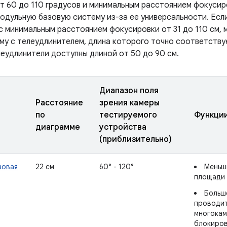
т 60 до 110 градусов и минимальным расстоянием фокусиро
одульную базовую систему из-за ее универсальности. Есл
с минимальным расстоянием фокусировки от 31 до 110 см,
му с телеудлинителем, длина которого точно соответств
леудлинители доступны длиной от 50 до 90 см.
Диапазон поля
Расстояние
зрения камеры
по
тестируемого
Функци
диаграмме
устройства
(приблизительно)
зовая
22 см
60° - 120°
Меньш
площади
Больш
проводит
многокам
блокиров