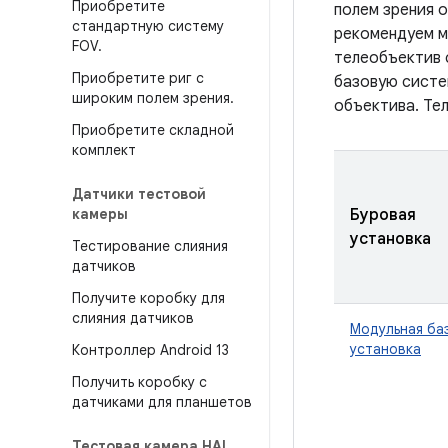
Приобретите
полем зрения о
стандартную систему
рекомендуем м
FOV
.
телеобъектив 
Приобретите риг с
базовую систе
широким полем зрения
.
объектива. Те
Приобретите складной
комплект
Датчики тестовой
камеры
Буровая
установка
Тестирование слияния
датчиков
Получите коробку для
слияния датчиков
Модульная ба
установка
Контроллер Android 13
Получить коробку с
датчиками для планшетов
Тестовая камера HAL