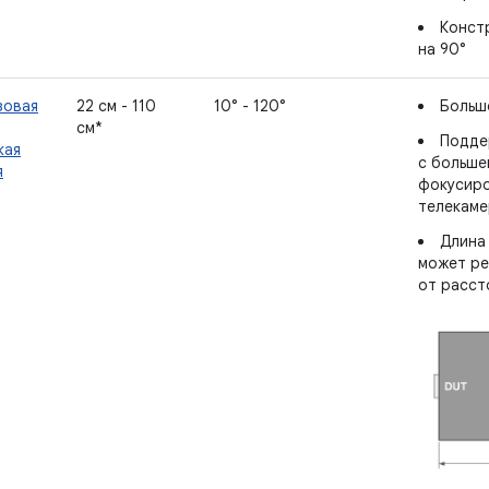
Конст
на 90°
зовая
22 см - 110
10° - 120°
Больш
см*
Подде
кая
с больше
я
фокусиро
телекаме
Длина
может ре
от расст