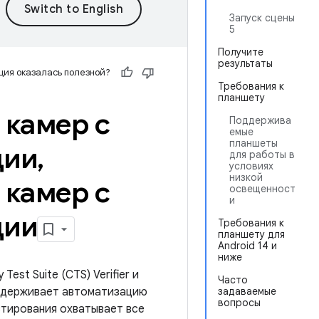
Запуск сцены
5
Получите
результаты
ия оказалась полезной?
Требования к
планшету
 камер с
Поддержива
емые
планшеты
ции
,
для работы в
условиях
низкой
 камер с
освещенност
и
ции
Требования к
планшету для
Android 14 и
ниже
Test Suite (CTS) Verifier и
Часто
оддерживает автоматизацию
задаваемые
вопросы
стирования охватывает все