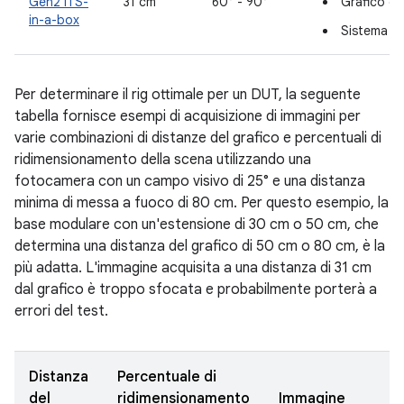
Gen2 ITS-
31 cm
60° - 90°
Grafico c
in-a-box
Sistema di
Per determinare il rig ottimale per un DUT, la seguente
tabella fornisce esempi di acquisizione di immagini per
varie combinazioni di distanze del grafico e percentuali di
ridimensionamento della scena utilizzando una
fotocamera con un campo visivo di 25° e una distanza
minima di messa a fuoco di 80 cm. Per questo esempio, la
base modulare con un'estensione di 30 cm o 50 cm, che
determina una distanza del grafico di 50 cm o 80 cm, è la
più adatta. L'immagine acquisita a una distanza di 31 cm
dal grafico è troppo sfocata e probabilmente porterà a
errori del test.
Distanza
Percentuale di
del
ridimensionamento
Immagine