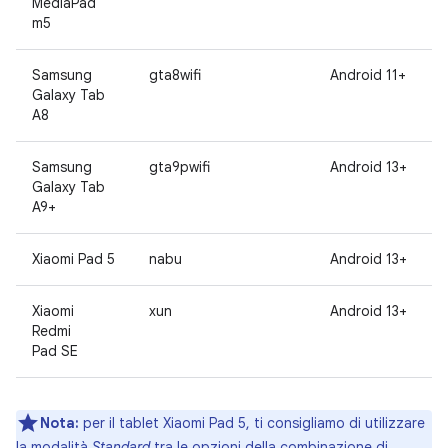
MediaPad
m5
Samsung
gta8wifi
Android 11+
Galaxy Tab
A8
Samsung
gta9pwifi
Android 13+
Galaxy Tab
A9+
Xiaomi Pad 5
nabu
Android 13+
Xiaomi
xun
Android 13+
Redmi
Pad SE
Nota:
per il tablet Xiaomi Pad 5, ti consigliamo di utilizzare
la modalità
Standard
tra le opzioni della combinazione di