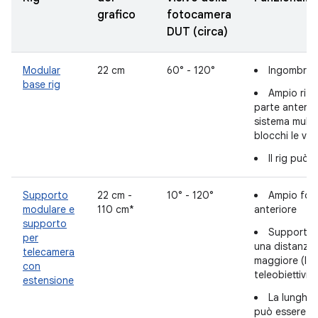
grafico
fotocamera
DUT (circa)
Modular
22 cm
60° - 120°
Ingombro r
base rig
Ampio rita
parte anterio
sistema multi
blocchi le vi
Il rig può 
Supporto
22 cm -
10° - 120°
Ampio foro
modulare e
110 cm*
anteriore
supporto
Supporta i
per
una distanza
telecamera
maggiore (la 
con
teleobiettivi)
estensione
La lunghez
può essere re