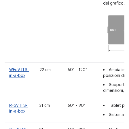
del grafico.
WFoV ITS-
22 cm
60° - 120°
Ampia imp
in-a-box
posizioni di 
Supporto 
dimensioni, c
RFoV ITS-
31 cm
60° - 90°
Tablet per 
in-a-box
Sistema di