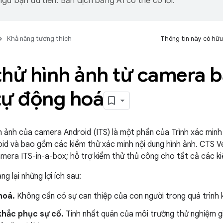
gữ bạn ưu tiên. Bản dịch bằng AI có thể có lỗi.
Khả năng tương thích
Thông tin này có hữu
thử hình ảnh từ camera b
tự động hoá
h ảnh của camera Android (ITS) là một phần của Trình xác minh
id và bao gồm các kiểm thử xác minh nội dung hình ảnh. CTS Ve
mera ITS-in-a-box; hỗ trợ kiểm thử thủ công cho tất cả các kiể
g lại những lợi ích sau:
hoá.
Không cần có sự can thiệp của con người trong quá trình 
khắc phục sự cố.
Tính nhất quán của môi trường thử nghiệm giú