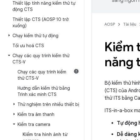
sang ngôn n
Thiết lập tính năng kiểm thử tự
động CTS
Thiết lập CTS (AOSP 10 trở
AOSP
Tài liệu
xuống)
Chạy kiểm thử tự động
Kiểm 
Tối ưu hoá CTS
Chạy các quy trình kiểm thử
năng 
CTS-V
Chạy các quy trình kiểm
thử CTS-V
Bộ kiểm thử hìn
Hướng dẫn kiểm thử bằng
(CTS) của Andro
Trình xác minh CTS
thử ITS bằng Ca
Thử nghiệm trên nhiều thiết bị
ITS-in-a-box man
Kiểm tra âm thanh
Tự động 
Kiểm tra camera
Dễ dàng 
Kiểm tra hình ảnh từ