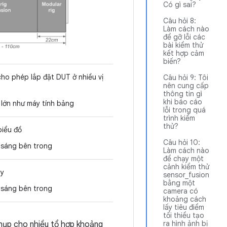
Có gì sai?
Câu hỏi 8:
Làm cách nào
để gỡ lỗi các
bài kiểm thử
kết hợp cảm
biến?
cho phép lắp đặt DUT ở nhiều vị
Câu hỏi 9: Tôi
nên cung cấp
thông tin gì
khi báo cáo
 lớn như máy tính bảng
lỗi trong quá
trình kiểm
thử?
biểu đồ
Câu hỏi 10:
 sáng bên trong
Làm cách nào
để chạy một
cảnh kiểm thử
ấy
sensor_fusion
bằng một
 sáng bên trong
camera có
khoảng cách
lấy tiêu điểm
tối thiểu tạo
ra hình ảnh bị
chụp cho nhiều tổ hợp khoảng