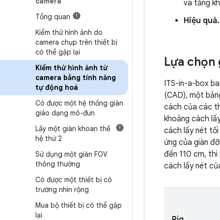
camera
và tăng kh
Tổng quan
Hiệu quả.
Kiểm thử hình ảnh do
camera chụp trên thiết bị
có thể gập lại
Lựa chọn 
Kiểm thử hình ảnh từ
camera bằng tính năng
ITS-in-a-box ba
tự động hoá
(CAD), một bảng
Có được một hệ thống giàn
cách của các th
giáo dạng mô-đun
khoảng cách lấy
Lấy một giàn khoan thế
cách lấy nét tố
hệ thứ 2
ứng của giàn đỡ
đến 110 cm, thì
Sử dụng một giàn FOV
thông thường
cách lấy nét củ
Có được một thiết bị có
trường nhìn rộng
Mua bộ thiết bị có thể gập
lại
Rig