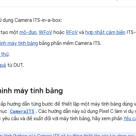
ử dụng Camera ITS-in-a-box:
 tạo một
mô-đun
,
WFoV
hoặc
RFoV
và
hợp nhất cảm biến
ITS-
ình máy tính bảng
bằng phần mềm Camera ITS.
 thử
.
quả
từ DUT.
hình máy tính bảng
ấp hướng dẫn từng bước để thiết lập một máy tính bảng dùng 
 mục
CameraITS
. Các hướng dẫn này sử dụng Pixel C làm ví dụ 
c yêu cầu và đề xuất đối với máy tính bảng, hãy xem phần
Yêu c