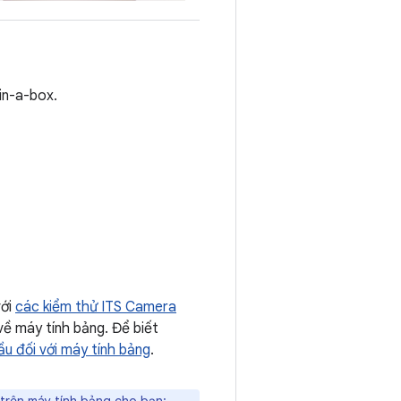
in-a-box.
với
các kiểm thử ITS Camera
về máy tính bảng. Để biết
ầu đối với máy tính bảng
.