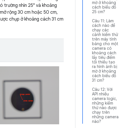
mờ ở khoảng
ó trường nhìn 25° và khoảng
cách biểu đồ
25 cm?
ần mở rộng 30 cm hoặc 50 cm,
 được chụp ở khoảng cách 31 cm
Câu 11: Làm
cách nào để
chạy các
cảnh kiểm thử
trên máy tính
bảng cho một
camera có
khoảng cách
lấy tiêu điểm
tối thiểu tạo
ra hình ảnh bị
mờ ở khoảng
cách biểu đồ
31 cm?
Câu 12: Với
API nhiều
camera logic,
những kiểm
thử nào được
chạy trên
những camera
nào?