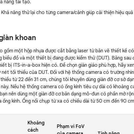
ả năng tái tạo.
Khả năng thử lại cho từng camera/cảnh giúp cải thiện hiệu quả
giàn khoan
o gồm một hộp nhựa được cắt bằng laser từ bản vẽ thiết kế có 
 biểu đồ và một thiết bị đang được kiểm thử (DUT). Bảng sau 
iết bị ITS-in-a-box hiện có. Để chọn giàn giáo phù hợp, hãy xe
 nét tối thiểu của DUT. Đối với hệ thống camera có trường nhì
i thiểu từ 22 đến 31 cm, chúng tôi khuyên dùng giàn đỡ cơ sở dạ
 này. Nếu hệ thống camera có ống kính tiêu cự dài có khoảng cá
 bạn nên dùng một giàn đỡ cơ bản dạng mô-đun có phần mở rộn
a ống kính. Ống nối chụp từ xa có chiều dài từ 50 cm đến 90 cm
Khoảng
Phạm vi FoV
cách
của camera
Tính năng