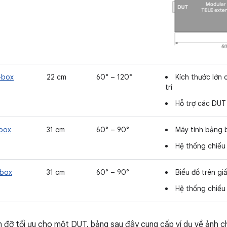
-box
22 cm
60° – 120°
Kích thước lớn 
trí
Hỗ trợ các DUT
-box
31 cm
60° – 90°
Máy tính bảng 
Hệ thống chiếu
-box
31 cm
60° – 90°
Biểu đồ trên gi
Hệ thống chiếu
n đỡ tối ưu cho một DUT, bảng sau đây cung cấp ví dụ về ảnh 