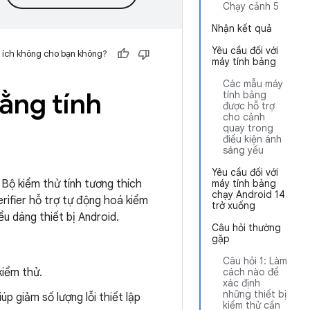
Chạy cảnh 5
Nhận kết quả
Yêu cầu đối với
 ích không cho bạn không?
máy tính bảng
Các mẫu máy
ằng tính
tính bảng
được hỗ trợ
cho cảnh
quay trong
điều kiện ánh
sáng yếu
Yêu cầu đối với
 Bộ kiểm thử tính tương thích
máy tính bảng
chạy Android 14
rifier hỗ trợ tự động hoá kiểm
trở xuống
u dáng thiết bị Android.
Câu hỏi thường
gặp
Câu hỏi 1: Làm
kiểm thử.
cách nào để
xác định
những thiết bị
p giảm số lượng lỗi thiết lập
kiểm thử cần