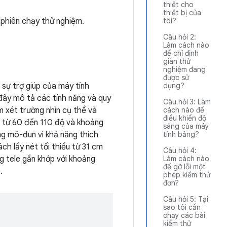
thiết cho
thiết bị của
 phiên chạy thử nghiệm.
tôi?
Câu hỏi 2:
Làm cách nào
để chỉ định
giàn thử
nghiệm đang
được sử
sự trợ giúp của máy tính
dụng?
đây mô tả các tính năng và quy
Câu hỏi 3: Làm
m xét trường nhìn cụ thể và
cách nào để
điều khiển độ
n từ 60 đến 110 độ và khoảng
sáng của máy
ng mô-đun vì khả năng thích
tính bảng?
ch lấy nét tối thiểu từ 31 cm
Câu hỏi 4:
g tele gần khớp với khoảng
Làm cách nào
để gỡ lỗi một
.
phép kiểm thử
đơn?
Câu hỏi 5: Tại
sao tôi cần
chạy các bài
kiểm thử