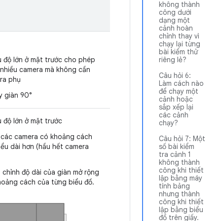
không thành
công dưới
dạng một
cảnh hoàn
chỉnh thay vì
chạy lại từng
bài kiểm thử
u độ lớn ở mặt trước cho phép
riêng lẻ?
 nhiều camera mà không cần
Câu hỏi 6:
ra phụ
Làm cách nào
để chạy một
y giàn 90°
cảnh hoặc
sắp xếp lại
các cảnh
 độ lớn ở mặt trước
chạy?
ử các camera có khoảng cách
Câu hỏi 7: Một
thiểu dài hơn (hầu hết camera
số bài kiểm
tra cảnh 1
không thành
công khi thiết
 chỉnh độ dài của giàn mở rộng
lập bằng máy
hoảng cách của từng biểu đồ.
tính bảng
nhưng thành
công khi thiết
lập bằng biểu
đồ trên giấy.