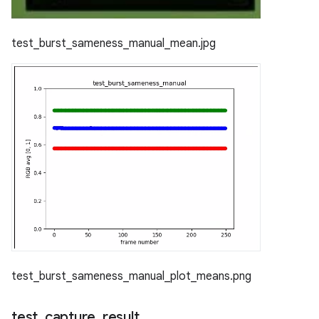
test_burst_sameness_manual_mean.jpg
test_burst_sameness_manual_plot_means.png
test
_
capture
_
result