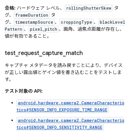
合格:
ハードウェア レベル、
rollingShutterSkew
タ
グ、
frameDuration
タ
グ、
timestampSource
、
croppingType
、
blackLevel
Pattern
、
pixel_pitch
、画角、過焦点距離が存在し、
値が有効であること。
test
_
request
_
capture
_
match
キャプチャ メタデータを読み戻すことにより、デバイス
が正しい露出値とゲイン値を書き込むことをテストしま
す。
テスト対象の API:
android.hardware.camera2.CameraCharacteris
tics#SENSOR_INFO_EXPOSURE_TIME_RANGE
android.hardware.camera2.CameraCharacteris
tics#SENSOR_INFO_SENSITIVITY_RANGE