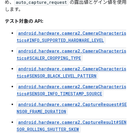
め、
auto_capture_request
の露出値とゲイン値を使用
します。
テスト対象の API:
android.hardware.camera2.CameraCharacteris
tics#INFO_SUPPORTED_HARDWARE_LEVEL
android.hardware.camera2.CameraCharacteris
tics#SCALER_CROPPING_TYPE
android.hardware.camera2.CameraCharacteris
tics#SENSOR_BLACK_LEVEL_PATTERN
android.hardware.camera2.CameraCharacteris
tics#SENSOR_INFO_TIMESTAMP_SOURCE
android.hardware.camera2.CaptureRequest#SE
NSOR_FRAME_DURATION
android.hardware.camera2.CaptureResult#SEN
SOR_ROLLING_SHUTTER_SKEW