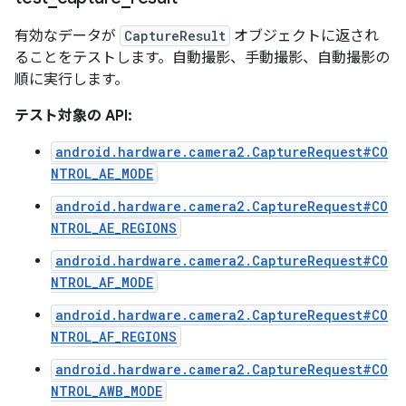
有効なデータが
CaptureResult
オブジェクトに返され
ることをテストします。自動撮影、手動撮影、自動撮影の
順に実行します。
テスト対象の API:
android.hardware.camera2.CaptureRequest#CO
NTROL_AE_MODE
android.hardware.camera2.CaptureRequest#CO
NTROL_AE_REGIONS
android.hardware.camera2.CaptureRequest#CO
NTROL_AF_MODE
android.hardware.camera2.CaptureRequest#CO
NTROL_AF_REGIONS
android.hardware.camera2.CaptureRequest#CO
NTROL_AWB_MODE