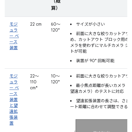
（概
算）
モジ
22 cm
60～
サイズが小さい
ュラ
120°
前面に大きな絞りカットアウ
ー ベ
め、カットアウト ブロック用の 
ース
メラを使わずにマルチカメラ シ
装置
トが可能
装置が 90° 回転可能
モジ
22～
10～
前面に大きな絞りカットアウ
ュラ
110
120°
最小焦点距離が長いカメラ（
ー ベ
cm*
望遠カメラ）のテストに対応
ース
装置
望遠拡張装置の長さは、さま
と望
ート距離に合わせて調整できる。
遠拡
張装
置