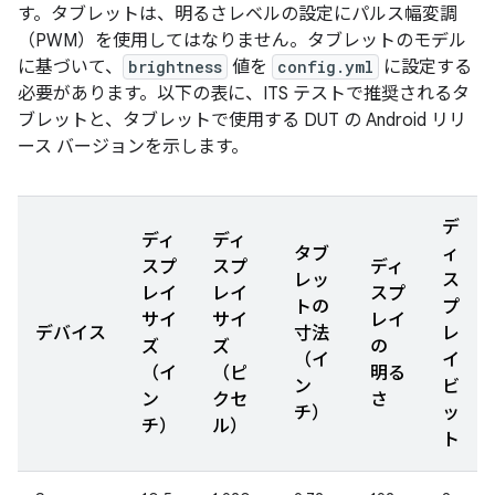
す。タブレットは、明るさレベルの設定にパルス幅変調
（PWM）を使用してはなりません。タブレットのモデル
に基づいて、
brightness
値を
config.yml
に設定する
必要があります。以下の表に、ITS テストで推奨されるタ
ブレットと、タブレットで使用する DUT の Android リリ
ース バージョンを示します。
デ
ディ
ディ
タブ
ィ
スプ
スプ
ディ
レッ
ス
レイ
レイ
スプ
トの
プ
サイ
サイ
レイ
デバイス
寸法
レ
ズ
ズ
の
（イ
イ
（イ
（ピ
明る
ン
ビ
ン
クセ
さ
チ）
ッ
チ）
ル）
ト