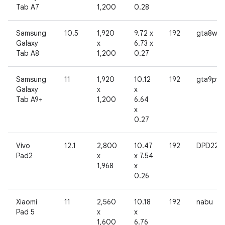
Tab A7
1,200
0.28
Samsung
10.5
1,920
9.72 x
192
gta8wifi
Galaxy
x
6.73 x
Tab A8
1,200
0.27
Samsung
11
1,920
10.12
192
gta9pwif
Galaxy
x
x
Tab A9+
1,200
6.64
x
0.27
Vivo
12.1
2,800
10.47
192
DPD222
Pad2
x
x 7.54
1,968
x
0.26
Xiaomi
11
2,560
10.18
192
nabu
Pad 5
x
x
1,600
6.76