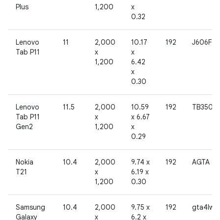
Plus
1,200
x
0.32
Lenovo
11
2,000
10.17
192
J606F
Tab P11
x
x
1,200
6.42
x
0.30
Lenovo
11.5
2,000
10.59
192
TB350F
Tab P11
x
x 6.67
Gen2
1,200
x
0.29
Nokia
10.4
2,000
9.74 x
192
AGTA
T21
x
6.19 x
1,200
0.30
Samsung
10.4
2,000
9.75 x
192
gta4lwifi
Galaxy
x
6.2 x