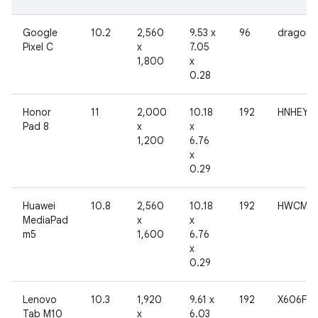
Google
10.2
2,560
9.53 x
96
dragon
Pixel C
x
7.05
1,800
x
0.28
Honor
11
2,000
10.18
192
HNHEY-
Pad 8
x
x
1,200
6.76
x
0.29
Huawei
10.8
2,560
10.18
192
HWCMR
MediaPad
x
x
m5
1,600
6.76
x
0.29
Lenovo
10.3
1,920
9.61 x
192
X606F
Tab M10
x
6.03