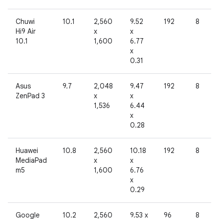
Chuwi
10.1
2,560
9.52
192
8
Hi9 Air
x
x
10.1
1,600
6.77
x
0.31
Asus
9.7
2,048
9.47
192
8
ZenPad 3
x
x
1,536
6.44
x
0.28
Huawei
10.8
2,560
10.18
192
8
MediaPad
x
x
m5
1,600
6.76
x
0.29
Google
10.2
2,560
9.53 x
96
8