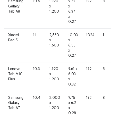
Samsung
10.5
1,920
9.72
192
8
Galaxy
x
x
Tab A8
1,200
6.37
x
0.27
Xiaomi
11
2,560
10.03
1024
11
Pad 5
x
x
1,600
6.55
x
0.27
Lenovo
10.3
1,920
9.61 x
192
8
Tab M10
x
6.03
Plus
1,200
x
0.32
Samsung
10.4
2,000
9.75
192
8
Galaxy
x
x 6.2
Tab A7
1,200
x
0.28