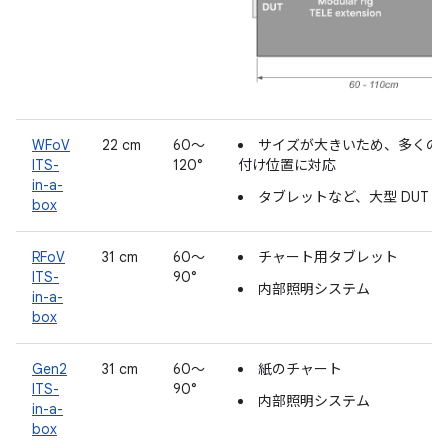
WFoV
22 cm
60～
サイズが大きいため、多くの D
ITS-
120°
付け位置に対応
in-a-
タブレットなど、大型 DUT 
box
RFoV
31 cm
60～
チャート用タブレット
ITS-
90°
内部照明システム
in-a-
box
Gen2
31 cm
60～
紙のチャート
ITS-
90°
内部照明システム
in-a-
box