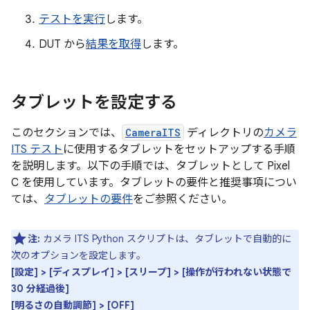
テストを実行
します。
DUT から
結果を取得
します。
タブレットを設定する
このセクションでは、
CameraITS
ディレクトリの
カメラ
ITS テスト
に使用するタブレットをセットアップする手順
を説明します。以下の手順では、タブレットとして Pixel
C を使用しています。タブレットの要件と推奨事項につい
ては、
タブレットの要件
をご参照ください。
注:
カメラ ITS Python スクリプトは、タブレットで自動的に
次のオプションを設定します。
[設定] > [ディスプレイ] > [スリープ] > [操作が行われない状態で
30 分経過後]
[明るさの自動調節] > [OFF]