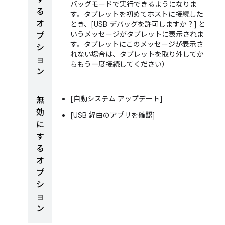
バッグモードで実行できるようになりま
る
す。タブレットを初めてホストに接続した
オ
とき、[USB デバッグを許可しますか？
] と
いうメッセージがタブレットに表示されま
プ
す。タブレットにこのメッセージが表示さ
シ
れない場合は、タブレットを取り外してか
ョ
らもう一度接続してください）
ン
[自動システム アップデート]
無
効
[USB 経由のアプリを確認]
に
す
る
オ
プ
シ
ョ
ン