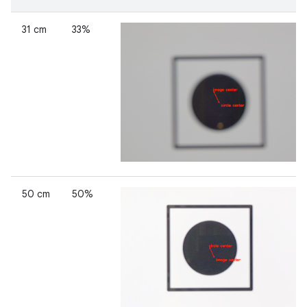
31 cm
33%
50 cm
50%