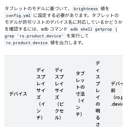
タブレットのモデルに基づいて、
brightness
値を
config.yml
に設定する必要があります。タブレットの
モデルが許可リストのデバイス名
に対応しているかどうか
を確認するには、adb コマンド
adb shell getprop |
grep 'ro.product.device'
を実行して
ro.product.device
値を出力します。
デ
ディ
ディ
ィ
タブ
スプ
スプ
ス
レッ
レイ
レイ
プ
デバイ
トの
サイ
サイ
レ
前
デバイス
寸法
ズ
ズ
イ
（ro.pr
（イ
（イ
（ピ
の
.devic
ン
ン
クセ
明
チ）
チ）
ル）
る
さ