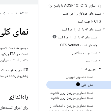
راه اندازی CTS (AOSP 10 یا پایین تر)
تست های خودکار را اجرا کنید
AOSP
اسناد
س
CTS را بهینه کنید
نمای کلی دوربین ITS
تست های CTS-V را اجرا کنید
تست های CTS-V را اجرا کنید
راهنمای تست CTS Verifier
تست چند دستگاهی
تست در 
انتظار است. بسیاری
تست صدا
دوربین تست
ITS در بخش تست CTS Verifier در مسیر
پشتیبانی‌شده توسط چارچوب 
تست تصاویر دوربین
نمای کلی
تست تصاویر دوربین روی تاشوها،
راه‌اندازی
تست تصاویر دوربین روی تاشوها
تست تصاویر دوربین با استفاده از
برای اجرای تست‌های ITS، موارد زیر باید تنظیم شون
اتوماسیون، تست تصاویر دوربین با