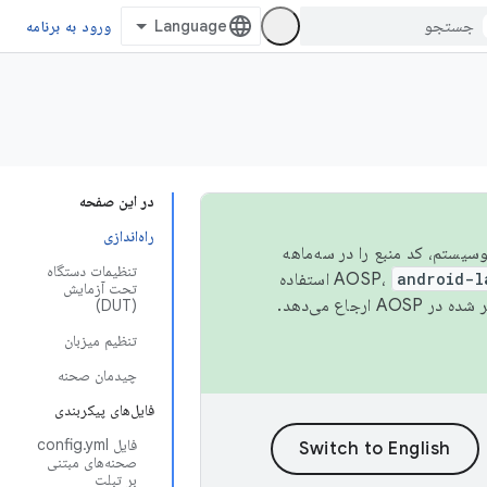
ورود به برنامه
در این صفحه
راه‌اندازی
 اکوسیستم، کد منبع را در سه‌ماهه
تنظیمات دستگاه
android-l
استفاده
تحت آزمایش
همیشه به جدیدترین نسخه منتشر شده در AOSP ارجاع می‌دهد.
(DUT)
تنظیم میزبان
چیدمان صحنه
فایل‌های پیکربندی
فایل config.yml
صحنه‌های مبتنی
بر تبلت