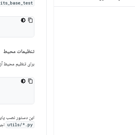
its_base_test
تنظیمات محیط
برای تنظیم محیط آزم
این دستور نصب پایت
utils/*.py
اجرا