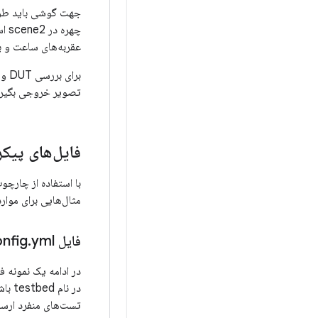
جهت گوشی باید طوری
چهر
عقربه‌های ساعت و ب
برای بررسی DUT و ترازبندی نمودار،
تصویر خروجی بگیرید
فایل‌های پیکر
با استفاده از چارچوب Mobly، باید یک فایل پیک
مثال‌هایی برای موار
فایل config
yml صحنه‌های مبتنی بر تبلت
.
در ادامه یک نمونه ف
تست‌های منفرد ارسا