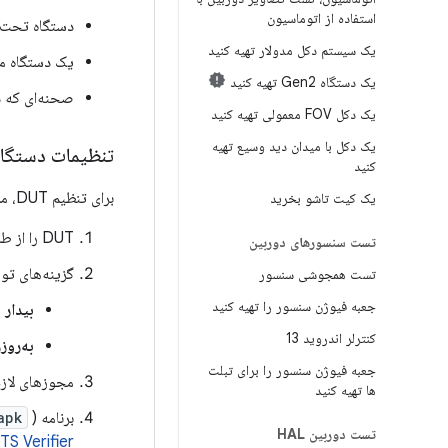
استفاده از اتوماسیون
دستگاه تحت آزم
یک سیستم دکل مدولار تهیه کنید
یک دستگاه می
یک دستگاه Gen2 تهیه کنید
صحنه‌ای که د
یک دکل FOV معمولی تهیه کنید
یک دکل با میدان دید وسیع تهیه
تنظیمات دستگاه ت
کنید
برای تنظیم DUT، مراحل زیر را دنبال کنید:
یک کیت تاشو بخرید
DUT را از طریق USB به یک دستگاه میزبان وصل کنید.
تست سنسورهای دوربین
گزینه‌های توسعه‌دهنده
تست همجوشی سنسور
جعبه فیوژن سنسور را تهیه کنید
بیدار 
کنترلر اندروید 13
به‌روز
جعبه فیوژن سنسور را برای تبلت
مجوزهای لازم برای دستر
ها تهیه کنید
برنامه CTS Verifier (
) را روی دستگاه نصب کنید. برای اطلاعات بیشتر، به
apk
تست دوربین HAL
TS Verifier»