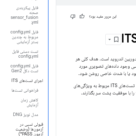
فایل پیکربندی
صحنه
این مرور مفید بود؟
sensor_fusion
.yml
فایل config.yml
مربوط به چندین
بستر آزمایشی
تست دستی فایل
config.yml
شده توسط دوربین اندروید است. هدف کلی هر
ررسی وجود داده‌های تصویری مورد
فایل config.yml
تست دکل Gen2
 شود یا با شدت خاصی روشن شود.
اجرای تست‌های ITS
قرار دارد. دستگاه‌ها باید تست‌های ITS مربوط به ویژگی‌های
فراخوانی تست‌ها
کاهش زمان
آزمایش
مدل نویز DNG
قبولی نسبی در
آزمون‌ها (وضعیت
آزمون PASS*)