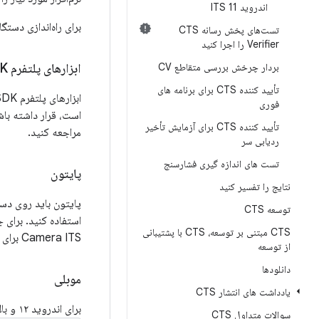
اندروید 11 ITS
برای راه‌اندازی دست
تست‌های پخش رسانه CTS
Verifier را اجرا کنید
بردار چرخش بررسی متقاطع CV
ابزارهای پلتفرم SDK اندروید
تأیید کننده CTS برای برنامه های
فوری
است، قرار داشته باشد. ب
تأیید کننده CTS برای آزمایش تأخیر
مراجعه کنید.
ردیابی سر
تست های اندازه گیری فشارسنج
پایتون
نتایج را تفسیر کنید
پایتون باید روی دست
توسعه CTS
استفاده کنید. برای 
CTS مبتنی بر توسعه، CTS با پشتیبانی
Camera ITS برای نسخه مربوطه مراجعه کنید.
از توسعه
دانلودها
موبلی
یادداشت های انتشار CTS
برای اندروید ۱۲ و بالاتر، چارچوب تست Mobly را نصب کنید. Mobly به شما امکان می‌دهد یک DUT و تبلت نمودار را در کلاس
سوالات متداول CTS