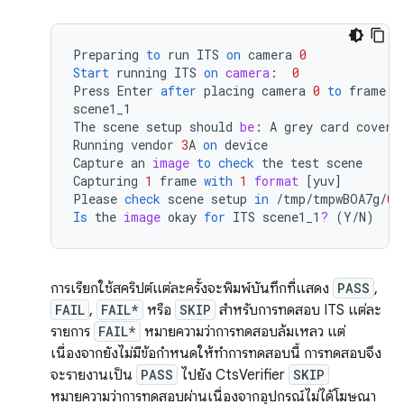
Preparing
to
run
ITS
on
camera
0
Start
running
ITS
on
camera
:
0
Press
Enter
after
placing
camera
0
to
frame
t
scene1_1
The
scene
setup
should
be
:
A
grey
card
coveri
Running
vendor
3
A
on
device
Capture
an
image
to
check
the
test
scene
Capturing
1
frame
with
1
format
[
yuv
]
Please
check
scene
setup
in
/
tmp
/
tmpwBOA7g
/
0
/
Is
the
image
okay
for
ITS
scene1_1
?
(
Y
/
N
)
การเรียกใช้สคริปต์แต่ละครั้งจะพิมพ์บันทึกที่แสดง
PASS
,
FAIL
,
FAIL*
หรือ
SKIP
สำหรับการทดสอบ ITS แต่ละ
รายการ
FAIL*
หมายความว่าการทดสอบล้มเหลว แต่
เนื่องจากยังไม่มีข้อกำหนดให้ทำการทดสอบนี้ การทดสอบจึง
จะรายงานเป็น
PASS
ไปยัง CtsVerifier
SKIP
หมายความว่าการทดสอบผ่านเนื่องจากอุปกรณ์ไม่ได้โฆษณา