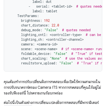
label
:
dut
-
serial
:
<
tablet
-
id
>
# quotes needed
label
:
tablet
TestParams
:
brightness
:
192
chart_distance
:
22.0
debug_mode
:
"False"
# quotes needed
lighting_cntl
:
<
controller
-
type
>
# can be a
lighting_ch
:
<
controller
-
channel
camera
:
<
camera
-
id
scene
:
<
scene
-
name
>
# if <scene-name> runs 
foldable_device
:
"False"
# "True" if testin
chart_scaling
:
"None"
# use the values avai
resultstore_upload
:
"False"
# "True" if res
คุณต้องทำการปรับเปลี่ยนฝั่งการทดสอบเพื่อเปิดใช้ความสามารถใน
การปรับขนาดชาร์ตของ Camera ITS หากการทดสอบที่คุณใช้อยู่ไม่
รองรับฟีเจอร์นี้ โปรดรายงานข้อบกพร่อง
ต่อไปนี้เป็นตัวอย่างการเปลี่ยนแปลงฝั่งการทดสอบที่มีพารามิเตอร์