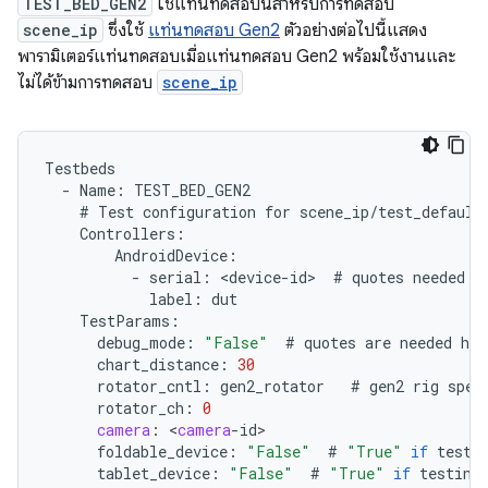
TEST_BED_GEN2
ใช้แท่นทดสอบนี้สำหรับการทดสอบ
scene_ip
ซึ่งใช้
แท่นทดสอบ Gen2
ตัวอย่างต่อไปนี้แสดง
พารามิเตอร์แท่นทดสอบเมื่อแท่นทดสอบ Gen2 พร้อมใช้งานและ
ไม่ได้ข้ามการทดสอบ
scene_ip
Testbeds
-
Name
:
TEST_BED_GEN2
#
Test
configuration
for
scene_ip
/
test_default
Controllers
:
AndroidDevice
:
-
serial
:
<
device
-
id
>
#
quotes
needed
i
label
:
dut
TestParams
:
debug_mode
:
"False"
#
quotes
are
needed
her
chart_distance
:
30
rotator_cntl
:
gen2_rotator
#
gen2
rig
spec
rotator_ch
:
0
camera
:
<
camera
-
id
foldable_device
:
"False"
#
"True"
if
testi
tablet_device
:
"False"
#
"True"
if
testing