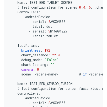
-
Name
:
TEST_BED_TABLET_SCENES
#
Test
configuration
for
scenes
[
0
:
4
,
6
,
_chang
Controllers
:
AndroidDevice
:
-
serial
:
8
A9X0NS5Z
label
:
dut
-
serial
:
5
B16001229
label
:
tablet
TestParams
:
brightness
:
192
chart_distance
:
22.0
debug_mode
:
"False"
chart_loc_arg
:
""
camera
:
0
scene
:
<
scene
-
name
>
#
if
<
scene
-
na
-
Name
:
TEST_BED_SENSOR_FUSION
#
Test
configuration
for
sensor_fusion
/
test_se
Controllers
:
AndroidDevice
:
-
serial
:
8
A9X0NS5Z