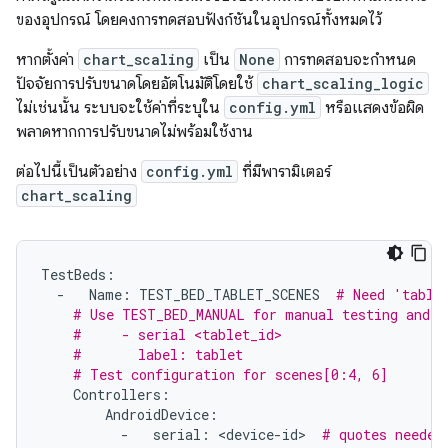
ของอุปกรณ์ โดยคงการทดสอบฟังก์ชันในอุปกรณ์ทั้งหมดไว้
หากตั้งค่า
chart_scaling
เป็น
None
การทดสอบจะกำหนด
ปัจจัยการปรับขนาดโดยอัตโนมัติโดยใช้
chart_scaling_logic
ไม่เช่นนั้น ระบบจะใช้ค่าที่ระบุใน
config.yml
หรือแสดงข้อผิด
พลาดหากการปรับขนาดไม่พร้อมใช้งาน
ต่อไปนี้เป็นตัวอย่าง
config.yml
ที่มีพารามิเตอร์
chart_scaling
TestBeds
:
-
Name
:
TEST_BED_TABLET_SCENES
# Need 'table
# Use TEST_BED_MANUAL for manual testing and r
#     - serial <tablet_id>
#       label: tablet
# Test configuration for scenes[0:4, 6]
Controllers
:
AndroidDevice
:
-
serial
:
<
device
-
id
>
# quotes needed