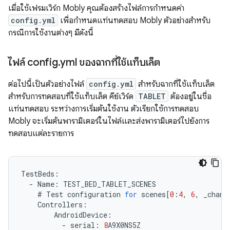
เมื่อใช้เฟรมเวิร์ก Mobly คุณต้องสร้างไฟล์การกำหนดค่า
config.yml
เพื่อกำหนดแท่นทดสอบ Mobly ตัวอย่างสำหรับ
กรณีการใช้งานต่างๆ มีดังนี้
ไฟล์ config
.
yml ของฉากที่ใช้แท็บเล็ต
ต่อไปนี้เป็นตัวอย่างไฟล์
config.yml
สำหรับฉากที่ใช้แท็บเล็ต
สำหรับการทดสอบที่ใช้แท็บเล็ต คีย์เวิร์ด
TABLET
ต้องอยู่ในชื่อ
แท่นทดสอบ ระหว่างการเริ่มต้นใช้งาน ตัวเรียกใช้การทดสอบ
Mobly จะเริ่มต้นพารามิเตอร์ในไฟล์และส่งพารามิเตอร์ไปยังการ
ทดสอบแต่ละรายการ
TestBeds
:
-
Name
:
TEST_BED_TABLET_SCENES
#
Test
configuration
for
scenes
[
0
:
4
,
6
,
_chang
Controllers
:
AndroidDevice
:
-
serial
:
8
A9X0NS5Z