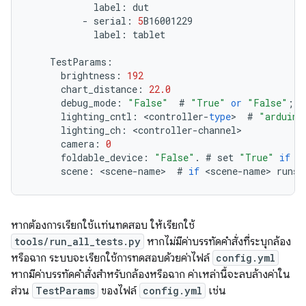
label
:
dut
-
serial
:
5
B16001229
label
:
tablet
TestParams
:
brightness
:
192
chart_distance
:
22.0
debug_mode
:
"False"
#
"True"
or
"False"
;
q
lighting_cntl
:
<
controller
-
type
>
#
"arduino
lighting_ch
:
<
controller
-
channel
camera
:
0
foldable_device
:
"False"
.
#
set
"True"
if
t
scene
:
<
scene
-
name
>
#
if
<
scene
-
name
>
runs
หากต้องการเรียกใช้แท่นทดสอบ ให้เรียกใช้
tools/run_all_tests.py
หากไม่มีค่าบรรทัดคำสั่งที่ระบุกล้อง
หรือฉาก ระบบจะเรียกใช้การทดสอบด้วยค่าไฟล์
config.yml
หากมีค่าบรรทัดคำสั่งสำหรับกล้องหรือฉาก ค่าเหล่านี้จะลบล้างค่าใน
ส่วน
TestParams
ของไฟล์
config.yml
เช่น