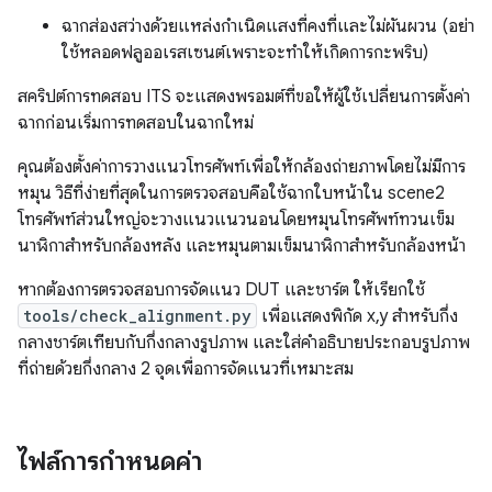
ฉากส่องสว่างด้วยแหล่งกำเนิดแสงที่คงที่และไม่ผันผวน (อย่า
ใช้หลอดฟลูออเรสเซนต์เพราะจะทำให้เกิดการกะพริบ)
สคริปต์การทดสอบ ITS จะแสดงพรอมต์ที่ขอให้ผู้ใช้เปลี่ยนการตั้งค่า
ฉากก่อนเริ่มการทดสอบในฉากใหม่
คุณต้องตั้งค่าการวางแนวโทรศัพท์เพื่อให้กล้องถ่ายภาพโดยไม่มีการ
หมุน วิธีที่ง่ายที่สุดในการตรวจสอบคือใช้ฉากใบหน้าใน scene2
โทรศัพท์ส่วนใหญ่จะวางแนวแนวนอนโดยหมุนโทรศัพท์ทวนเข็ม
นาฬิกาสำหรับกล้องหลัง และหมุนตามเข็มนาฬิกาสำหรับกล้องหน้า
หากต้องการตรวจสอบการจัดแนว DUT และชาร์ต ให้เรียกใช้
tools/check_alignment.py
เพื่อแสดงพิกัด x,y สำหรับกึ่ง
กลางชาร์ตเทียบกับกึ่งกลางรูปภาพ และใส่คำอธิบายประกอบรูปภาพ
ที่ถ่ายด้วยกึ่งกลาง 2 จุดเพื่อการจัดแนวที่เหมาะสม
ไฟล์การกำหนดค่า