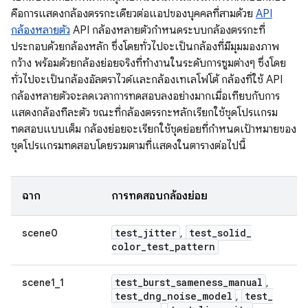
คือการแสดงกล้องตรรกะเดียวต่อแอปของบุคคลที่สามด้วย
API
กล้องหลายตัว
API กล้องหลายตัวกำหนดระบบกล้องตรรกะที่
ประกอบด้วยกล้องหลัก ซึ่งโดยทั่วไปจะเป็นกล้องที่มีมุมมองภาพ
กว้าง พร้อมด้วยกล้องย่อยจริงที่ทำงานในระดับการซูมต่างๆ ซึ่งโดย
ทั่วไปจะเป็นกล้องอัลตราไวด์และกล้องเทเลโฟโต้ กล้องที่ใช้ API
กล้องหลายตัวจะลดเวลาการทดสอบลงอย่างมากเมื่อเทียบกับการ
แสดงกล้องทีละตัว ขณะที่กล้องตรรกะหลักเรียกใช้ชุดโปรแกรม
ทดสอบแบบเต็ม กล้องย่อยจะเรียกใช้ชุดย่อยที่กำหนดเป้าหมายของ
ชุดโปรแกรมทดสอบโดยรวมตามที่แสดงในตารางต่อไปนี้
ฉาก
การทดสอบกล้องย่อย
test
_
jitter
test
_
solid
_
scene0
,
color
_
test
_
pattern
test
_
burst
_
sameness
_
manual
scene1_1
,
test
_
dng
_
noise
_
model
test
_
,