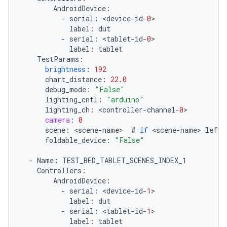
AndroidDevice
:
-
serial
:
<
device
-
id
-
0
label
:
dut
-
serial
:
<
tablet
-
id
-
0
label
:
tablet
TestParams
:
brightness
:
192
chart_distance
:
22.0
debug_mode
:
"False"
lighting_cntl
:
"arduino"
lighting_ch
:
<
controller
-
channel
-
0
camera
:
0
scene
:
<
scene
-
name
>
#
if
<
scene
-
name
>
left
foldable_device
:
"False"
-
Name
:
TEST_BED_TABLET_SCENES_INDEX_1
Controllers
:
AndroidDevice
:
-
serial
:
<
device
-
id
-
1
label
:
dut
-
serial
:
<
tablet
-
id
-
1
label
:
tablet