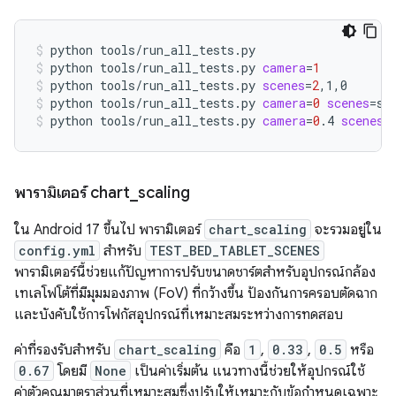
python
tools/run_all_tests.py
python
tools/run_all_tests.py
camera
=
1
python
tools/run_all_tests.py
scenes
=
2
,1,0
python
tools/run_all_tests.py
camera
=
0
scenes
=
sc
python
tools/run_all_tests.py
camera
=
0
.4
scenes
=
พารามิเตอร์ chart
_
scaling
ใน Android 17 ขึ้นไป พารามิเตอร์
chart_scaling
จะรวมอยู่ใน
config.yml
สำหรับ
TEST_BED_TABLET_SCENES
พารามิเตอร์นี้ช่วยแก้ปัญหาการปรับขนาดชาร์ตสำหรับอุปกรณ์กล้อง
เทเลโฟโต้ที่มีมุมมองภาพ (FoV) ที่กว้างขึ้น ป้องกันการครอบตัดฉาก
และบังคับใช้การโฟกัสอุปกรณ์ที่เหมาะสมระหว่างการทดสอบ
ค่าที่รองรับสำหรับ
chart_scaling
คือ
1
,
0.33
,
0.5
หรือ
0.67
โดยมี
None
เป็นค่าเริ่มต้น แนวทางนี้ช่วยให้อุปกรณ์ใช้
ค่าตัวคูณมาตราส่วนที่เหมาะสมซึ่งปรับให้เหมาะกับข้อกำหนดเฉพาะ