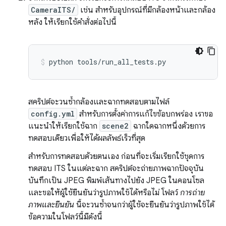
CameraITS/
เช่น สำหรับอุปกรณ์ที่มีกล้องหน้าและกล้อง
หลัง ให้เรียกใช้คำสั่งต่อไปนี้
python
tools/run_all_tests.py
สคริปต์จะวนซ้ำกล้องและฉากทดสอบตามไฟล์
config.yml
สำหรับการตั้งค่าการแก้ไขข้อบกพร่อง เราขอ
แนะนำให้เรียกใช้ฉาก
scene2
ฉากใดฉากหนึ่งด้วยการ
ทดสอบเดียวเพื่อให้ได้ผลลัพธ์เร็วที่สุด
สำหรับการทดสอบด้วยตนเอง ก่อนที่จะเริ่มเรียกใช้ชุดการ
ทดสอบ ITS ในแต่ละฉาก สคริปต์จะถ่ายภาพฉากปัจจุบัน
บันทึกเป็น JPEG พิมพ์เส้นทางไปยัง JPEG ในคอนโซล
และขอให้ผู้ใช้ยืนยันว่ารูปภาพใช้ได้หรือไม่ โฟลว์
การถ่าย
ภาพและยืนยัน
นี้จะวนซ้ำจนกว่าผู้ใช้จะยืนยันว่ารูปภาพใช้ได้
ข้อความในโฟลว์นี้มีดังนี้