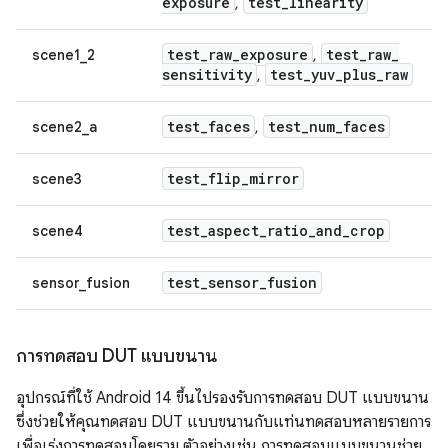
exposure
test
_
linearity
,
test
_
raw
_
exposure
test
_
raw
_
scene1_2
,
sensitivity
test
_
yuv
_
plus
_
raw
,
test
_
faces
test
_
num
_
faces
scene2_a
,
test
_
flip
_
mirror
scene3
test
_
aspect
_
ratio
_
and
_
crop
scene4
test
_
sensor
_
fusion
sensor_fusion
การทดสอบ DUT แบบขนาน
อุปกรณ์ที่ใช้ Android 14 ขึ้นไปรองรับการทดสอบ DUT แบบขนาน
ซึ่งช่วยให้คุณทดสอบ DUT แบบขนานกับแท่นทดสอบหลายรายการ
เพื่อเร่งการทดสอบโดยรวม ตัวอย่างเช่น การทดสอบแบบขนานช่วย