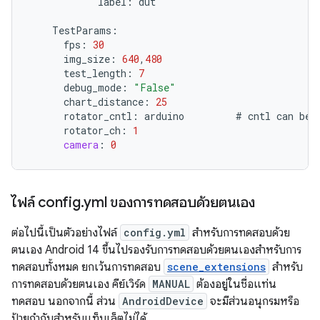
label
:
dut
TestParams
:
fps
:
30
img_size
:
640
,
480
test_length
:
7
debug_mode
:
"False"
chart_distance
:
25
rotator_cntl
:
arduino
#
cntl
can
be
rotator_ch
:
1
camera
:
0
ไฟล์ config
.
yml ของการทดสอบด้วยตนเอง
ต่อไปนี้เป็นตัวอย่างไฟล์
config.yml
สำหรับการทดสอบด้วย
ตนเอง Android 14 ขึ้นไปรองรับการทดสอบด้วยตนเองสำหรับการ
ทดสอบทั้งหมด ยกเว้นการทดสอบ
scene_extensions
สำหรับ
การทดสอบด้วยตนเอง คีย์เวิร์ด
MANUAL
ต้องอยู่ในชื่อแท่น
ทดสอบ นอกจากนี้ ส่วน
AndroidDevice
จะมีส่วนอนุกรมหรือ
ป้ายกำกับสำหรับแท็บเล็ตไม่ได้