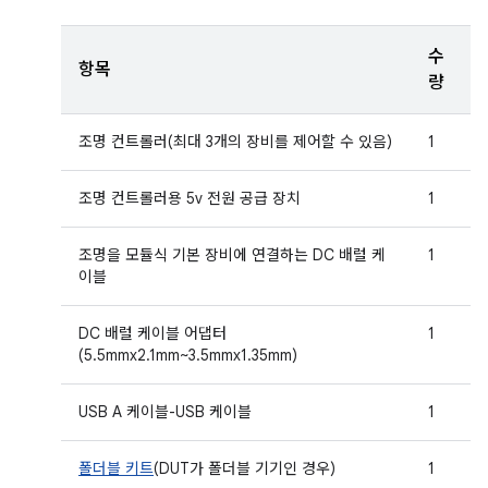
수
항목
량
조명 컨트롤러(최대 3개의 장비를 제어할 수 있음)
1
조명 컨트롤러용 5v 전원 공급 장치
1
조명을 모듈식 기본 장비에 연결하는 DC 배럴 케
1
이블
DC 배럴 케이블 어댑터
1
(5.5mmx2.1mm~3.5mmx1.35mm)
USB A 케이블-USB 케이블
1
폴더블 키트
(DUT가 폴더블 기기인 경우)
1