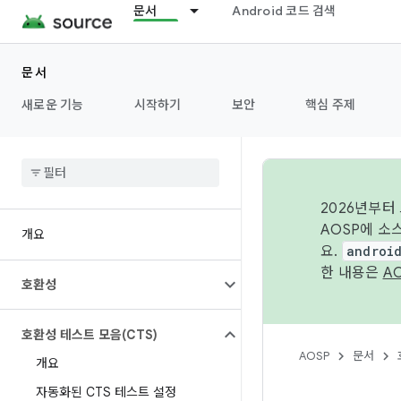
문서
Android 코드 검색
문서
새로운 기능
시작하기
보안
핵심 주제
2026년부터
AOSP에 소
개요
요.
androi
한 내용은
A
호환성
호환성 테스트 모음(CTS)
AOSP
문서
개요
자동화된 CTS 테스트 설정