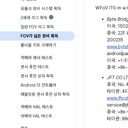
WFoV ITS-i
모듈식 장비 시스템 획득
2세대 리그 획득
Byte Bridg
미국: 1502
일반 FOV 리그 획득
중국: 22F #
FOV가 넓은 장비 획득
200235
폴더블 키트 구매하기
www.byte
androidp
카메라 센서 테스트
미국: +1-5
센서 퓨전 테스트
중국: +86-
센서 퓨전 상자 획득
JFT CO 
중국: No. 4
Android 13 컨트롤러
타이완: 4F., 
태블릿용 센서 퓨전 상자 획득
www.jftco
service@j
카메라 HAL 테스트
중국: +86-
카메라 HAL 테스트
타이완: 88