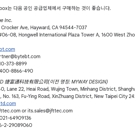
n-a-box는 다음 공인 공급업체에서 구매하는 것이 좋습니다.
e Inc.
 Crocker Ave, Hayward, CA 94544-7037
06-08, Hongwell International Plaza Tower A, 1600 West Zho
bt.com
artner@bytebt.com
10-373-8899
400-8866-490
LTD 捷富通科技有限公司(이전 명칭: MYWAY DESIGN)
0, Lane 22, Heai Road, Wujing Town, Minhang District, Shangha
No. 163, Fu-Ying Road, XinZhuang District, New Taipei City 24
ltd.com
fttec.com or its.sales@jfttec.com
021-64909136
6-2-29089060