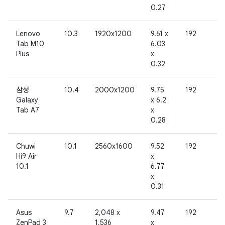
0.27
Lenovo
10.3
1920x1200
9.61 x
192
8
Tab M10
6.03
Plus
x
0.32
삼성
10.4
2000x1200
9.75
192
8
Galaxy
x 6.2
Tab A7
x
0.28
Chuwi
10.1
2560x1600
9.52
192
8
Hi9 Air
x
10.1
6.77
x
0.31
Asus
9.7
2,048 x
9.47
192
8
ZenPad 3
1,536
x