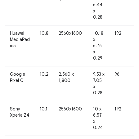
6.44
x
0.28
Huawei
10.8
2560x1600
10.18
192
8
MediaPad
x
m5
6.76
x
0.29
Google
10.2
2,560 x
9.53 x
96
8
Pixel C
1,800
7.05
x
0.28
Sony
10.1
2560x1600
10 x
192
8
Xperia Z4
6.57
x
0.24