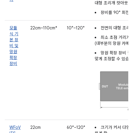
대형 조리개 컷아웃
장비를 90° 회전할
모듈
22cm~110cm*
10°~120°
전면의 대형 조리
식 기
최소 초점 거리가 
본 장
(대부분의 망원 카메라
비 및
망원
망원 확장 장비 길
확장
맞게 조정할 수 있습니
장비
WFoV
22cm
60°~120°
크기가 커서 다양한