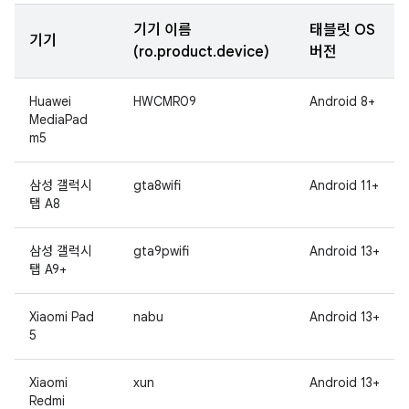
기기 이름
태블릿 OS
기기
(ro.product.device)
버전
Huawei
HWCMR09
Android 8+
MediaPad
m5
삼성 갤럭시
gta8wifi
Android 11+
탭 A8
삼성 갤럭시
gta9pwifi
Android 13+
탭 A9+
Xiaomi Pad
nabu
Android 13+
5
Xiaomi
xun
Android 13+
Redmi