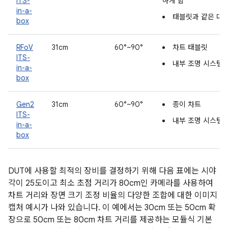
ITS-
하게 함
in-a-
태블릿과 같은 대형
box
RFoV
31cm
60°~90°
차트 태블릿
ITS-
내부 조명 시스템
in-a-
box
Gen2
31cm
60°~90°
종이 차트
ITS-
내부 조명 시스템
in-a-
box
DUT에 사용할 최적의 장비를 결정하기 위해 다음 표에는 시야
각이 25도이고 최소 초점 거리가 80cm인 카메라를 사용하여
차트 거리와 장면 크기 조정 비율의 다양한 조합에 대한 이미지
캡처 예시가 나와 있습니다. 이 예에서는 30cm 또는 50cm 확
장으로 50cm 또는 80cm 차트 거리를 제공하는 모듈식 기본