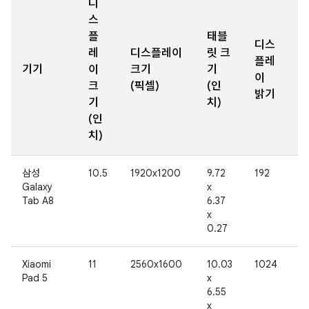
디
스
플
태블
디스
레
디스플레이
릿 크
플레
기기
이
크기
기
이
크
(픽셀)
(인
밝기
기
치)
(인
치)
삼성
10.5
1920x1200
9.72
192
8
Galaxy
x
Tab A8
6.37
x
0.27
Xiaomi
11
2560x1600
10.03
1024
11
Pad 5
x
6.55
x