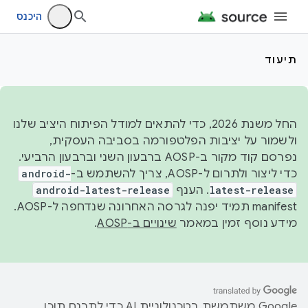
היכנס
תיעוד
החל משנת 2026, כדי להתאים למודל הפיתוח היציב שלנו
ולשמור על יציבות הפלטפורמה בסביבה העסקית,
נפרסם קוד מקור ב-AOSP ברבעון השני וברבעון הרביעי.
כדי ליצור ולתרום ל-AOSP, צריך להשתמש ב-
android-
latest-release
. הענף
android-latest-release
manifest תמיד יפנה לגרסה האחרונה שנדחפה ל-AOSP.
מידע נוסף זמין במאמר
שינויים ב-AOSP
.
‫Google משתמשת בטכנולוגיית AI כדי לתרגם תוכן