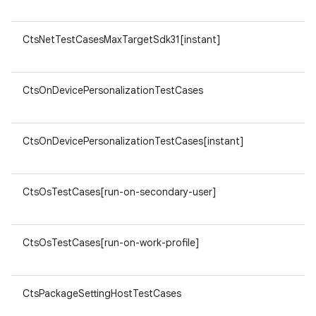
CtsNetTestCasesMaxTargetSdk31[instant]
CtsOnDevicePersonalizationTestCases
CtsOnDevicePersonalizationTestCases[instant]
CtsOsTestCases[run-on-secondary-user]
CtsOsTestCases[run-on-work-profile]
CtsPackageSettingHostTestCases