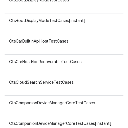
CtsBootDisplayModeTestCases
CtsBootDisplayModeTestCases[instant]
CtsCarBuiltinApiHostTestCases
CtsCarHostNonRecoverableTestCases
CtsCloudSearchServiceTestCases
CtsCompanionDeviceManagerCoreTestCases
CtsCompanionDeviceManagerCoreTestCases[instant]