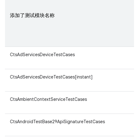
添加了测试模块名称
CtsAdServicesDeviceTestCases
CtsAdServicesDeviceTestCases[instant]
CtsAmbientContextServiceTestCases
CtsAndroidTestBase29ApiSignatureTestCases