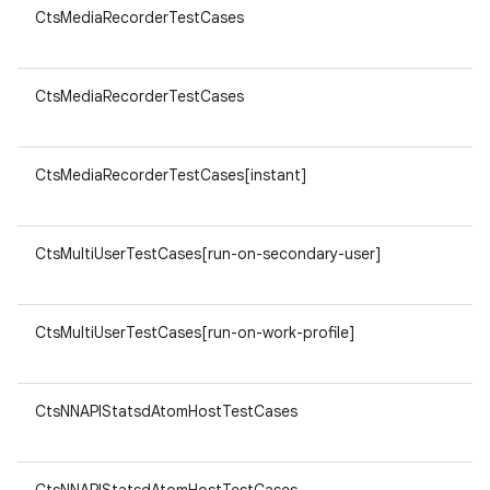
CtsMediaRecorderTestCases
CtsMediaRecorderTestCases
CtsMediaRecorderTestCases[instant]
CtsMultiUserTestCases[run-on-secondary-user]
CtsMultiUserTestCases[run-on-work-profile]
CtsNNAPIStatsdAtomHostTestCases