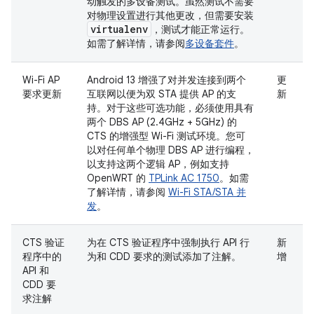
动触发的多设备测试。虽然测试不需要
对物理设置进行其他更改，但需要安装
virtualenv
，测试才能正常运行。
如需了解详情，请参阅
多设备套件
。
Wi-Fi AP
Android 13 增强了对并发连接到两个
更
要求更新
互联网以便为双 STA 提供 AP 的支
新
持。对于这些可选功能，必须使用具有
两个 DBS AP (2.4GHz + 5GHz) 的
CTS 的增强型 Wi-Fi 测试环境。您可
以对任何单个物理 DBS AP 进行编程，
以支持这两个逻辑 AP，例如支持
OpenWRT 的
TPLink AC 1750
。如需
了解详情，请参阅
Wi-Fi STA/STA 并
发
。
CTS 验证
为在 CTS 验证程序中强制执行 API 行
新
程序中的
为和 CDD 要求的测试添加了注解。
增
API 和
CDD 要
求注解