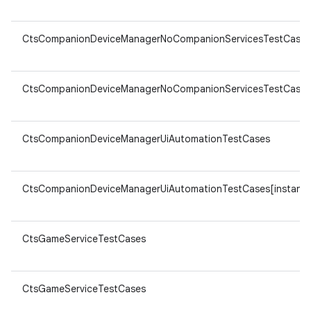
CtsCompanionDeviceManagerNoCompanionServicesTestCases
CtsCompanionDeviceManagerNoCompanionServicesTestCases[
CtsCompanionDeviceManagerUiAutomationTestCases
CtsCompanionDeviceManagerUiAutomationTestCases[instant]
CtsGameServiceTestCases
CtsGameServiceTestCases