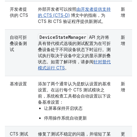
开发者提
外部开发者可以按照
由开发者提供支持
新
供的 CTS
的 CTS (CTS-D)
博文中的指南，为
增
CTS 和 CTS 验证程序提供新测试。
Device
State
Manager
自动可折
API 允许将
新
叠设备测
具有替代模式选项的测试配置为在可折
增
试
叠设备处于不同设备状态下时运行。测
试执行取决于设备中定义的显示屏折叠
状态。如需了解详情，请参阅
针对替代
模式运行 CTS
。
基准设置
添加了两个通常认为是默认设置的基准
新
设置。在运行每个 CTS 测试模块之
增
前，系统检查工具都会自动设置以下设
备基准设置：
让屏幕保持开启状态
停用操作系统自动更新
CTS 测试
修复了测试不稳定的问题，并缩短了某
更