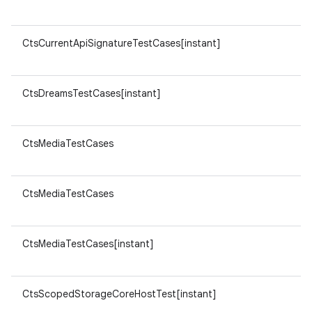
CtsCurrentApiSignatureTestCases[instant]
CtsDreamsTestCases[instant]
CtsMediaTestCases
CtsMediaTestCases
CtsMediaTestCases[instant]
CtsScopedStorageCoreHostTest[instant]