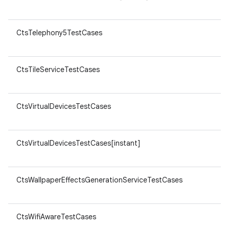
CtsTelephony5TestCases
CtsTileServiceTestCases
CtsVirtualDevicesTestCases
CtsVirtualDevicesTestCases[instant]
CtsWallpaperEffectsGenerationServiceTestCases
CtsWifiAwareTestCases