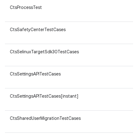
CtsProcessTest
CtsSafetyCenterTestCases
CtsSelinuxTargetSdk30TestCases
CtsSettingsAPITestCases
CtsSettingsAPITestCases[instant]
CtsSharedUserMigrationTestCases