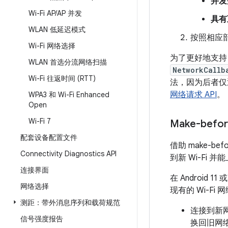
并发
Wi-Fi AP
/
AP 并发
具有
WLAN 低延迟模式
按照相应
Wi-Fi 网络选择
为了更好地支持 W
WLAN 首选分流网络扫描
NetworkCallb
Wi-Fi 往返时间 (RTT)
法，因为后者
网络请求 API
。
WPA3 和 Wi-Fi Enhanced
Open
Wi-Fi 7
Make-befor
配套设备配置文件
借助 make-b
Connectivity Diagnostics API
到新 Wi-Fi
连接界面
在 Android
网络选择
现有的 Wi-Fi 网络
测距：带外消息序列和载荷规范
连接到新网
信号强度报告
换回旧网络