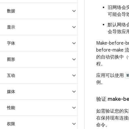
旧网络会
数据
可能会导
默认网络会
显示
会导致应
Make-befo
字体
before-
的自动切换中（例
图形
程。
应用可以使用
W
互动
例。
媒体
验证 make-be
性能
如需验证您的实
在保持现有连接
权限
命令。