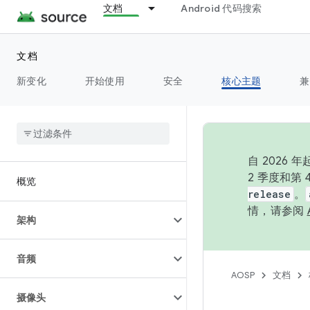
文档
Android 代码搜索
文档
新变化
开始使用
安全
核心主题
兼
自 202
2 季度和第
概览
release
。
情，请参阅
架构
音频
AOSP
文档
摄像头