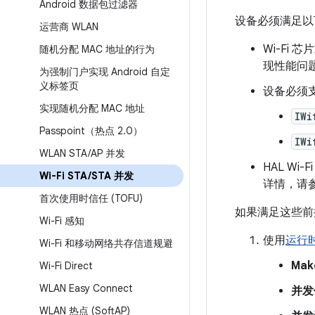
Android 数据包过滤器
设备必须满足以下要
运营商 WLAN
Wi-Fi
随机分配 MAC 地址的行为
现性能问题，
为强制门户实现 Android 自定
义标签页
设备必须
实现随机分配 MAC 地址
IWi
Passpoint（热点 2
.
0）
IWi
WLAN STA
/
AP 并发
HAL W
Wi-Fi STA
/
STA 并发
详情，请
首次使用时信任 (TOFU)
如果满足这些前提
Wi-Fi 感知
使用
运行
Wi-Fi 和移动网络共存信道规避
Mak
Wi-Fi Direct
WLAN Easy Connect
并发
WLAN 热点 (Soft
AP)