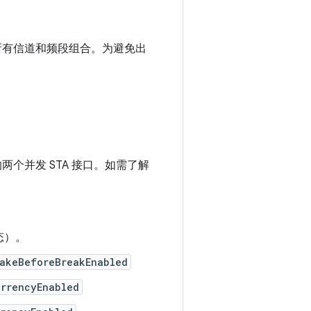
的所有信道和频段组合。为避免出
两个并发 STA 接口。如需了解
态）。
MakeBeforeBreakEnabled
urrencyEnabled