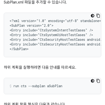
SubPlan.xml 파일을 추가할 수 있습니다.
<?xml
version="1.0"
encoding="utf-8"
standalone="n
<SubPlan
version="2.0">

<Entry
include="CtsSystemIntentTestCases"
/>

<Entry
include="CtsSystemUiHostTestCases"
/>

<Entry
include="CtsSecurityHostTestCases
android.s
<Entry
include="CtsSecurityHostTestCases
android.s
</SubPlan>
하위 계획을 실행하려면 다음 안내를 따르세요.
하위 계획 항목 형식은 다음과 같습니다.