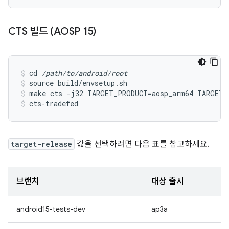
CTS 빌드 (AOSP 15)
cd 
/path/to/android/root
source build/envsetup.sh
make cts -j32 TARGET_PRODUCT=aosp_arm64 TARGET_
cts-tradefed
target-release
값을 선택하려면 다음 표를 참고하세요.
브랜치
대상 출시
android15-tests-dev
ap3a