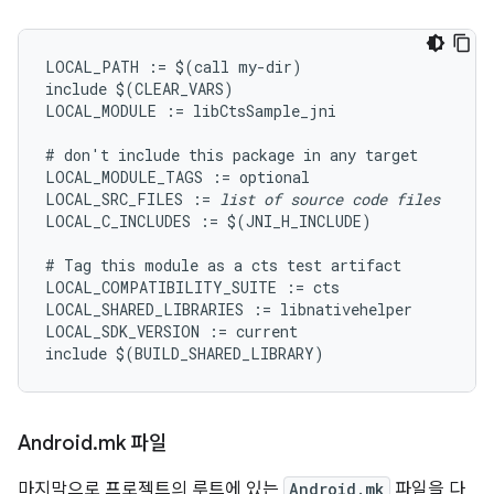
LOCAL_PATH := $(call my-dir)

include $(CLEAR_VARS)

LOCAL_MODULE := libCtsSample_jni

# don't include this package in any target

LOCAL_MODULE_TAGS := optional

LOCAL_SRC_FILES := 
list of source code files
LOCAL_C_INCLUDES := $(JNI_H_INCLUDE)

# Tag this module as a cts test artifact

LOCAL_COMPATIBILITY_SUITE := cts

LOCAL_SHARED_LIBRARIES := libnativehelper

LOCAL_SDK_VERSION := current

Android
.
mk 파일
마지막으로 프로젝트의 루트에 있는
Android.mk
파일을 다