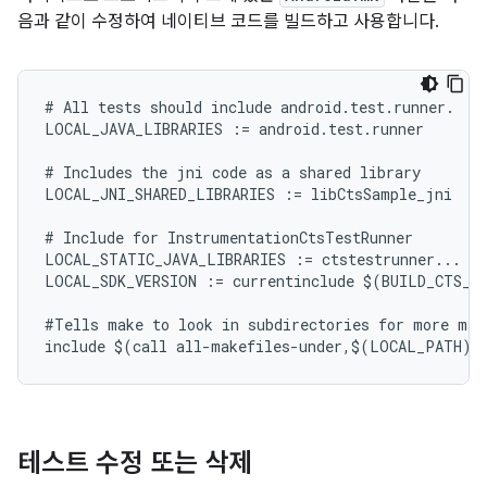
음과 같이 수정하여 네이티브 코드를 빌드하고 사용합니다.
# All tests should include android.test.runner.

LOCAL_JAVA_LIBRARIES := android.test.runner

# Includes the jni code as a shared library

LOCAL_JNI_SHARED_LIBRARIES := libCtsSample_jni

# Include for InstrumentationCtsTestRunner

LOCAL_STATIC_JAVA_LIBRARIES := ctstestrunner...

LOCAL_SDK_VERSION := currentinclude $(BUILD_CTS_PA
#Tells make to look in subdirectories for more make
테스트 수정 또는 삭제