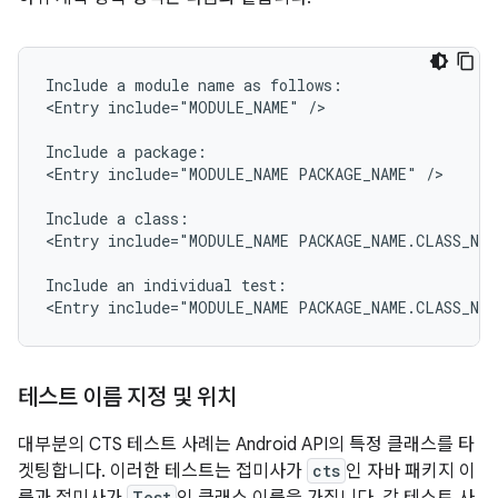
Include
a
module
name
as
follows:

<Entry
include="MODULE_NAME"
/>

Include
a
package:

<Entry
include="MODULE_NAME
PACKAGE_NAME"
/>

Include
a
class:

<Entry
include="MODULE_NAME
PACKAGE_NAME.CLASS_NAM
Include
an
individual
test:

<Entry
include="MODULE_NAME
PACKAGE_NAME.CLASS_NA
테스트 이름 지정 및 위치
대부분의 CTS 테스트 사례는 Android API의 특정 클래스를 타
겟팅합니다. 이러한 테스트는 접미사가
cts
인 자바 패키지 이
Test