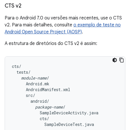
CTS v2
Para o Android 7.0 ou versões mais recentes, use o CTS
v2. Para mais detalhes, consulte
o exemplo de teste no
Android Open Source Project (AOSP)
.
A estrutura de diretórios do CTS v2 é assim:
cts/

  tests/

module-name
/

      Android.mk

      AndroidManifest.xml

      src/

        android/

package-name
/

            SampleDeviceActivity.java

            cts/
