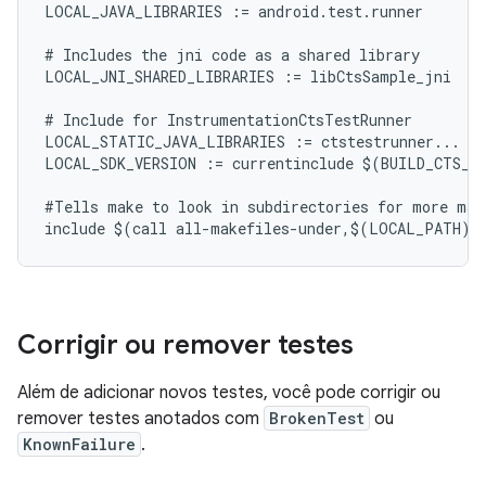
LOCAL_JAVA_LIBRARIES := android.test.runner

# Includes the jni code as a shared library

LOCAL_JNI_SHARED_LIBRARIES := libCtsSample_jni

# Include for InstrumentationCtsTestRunner

LOCAL_STATIC_JAVA_LIBRARIES := ctstestrunner...

LOCAL_SDK_VERSION := currentinclude $(BUILD_CTS_PA
#Tells make to look in subdirectories for more make
Corrigir ou remover testes
Além de adicionar novos testes, você pode corrigir ou
remover testes anotados com
BrokenTest
ou
KnownFailure
.