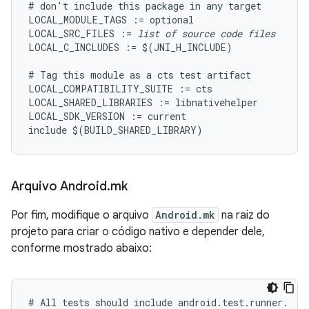
# don't include this package in any target

LOCAL_MODULE_TAGS := optional

LOCAL_SRC_FILES := 
list of source code files
LOCAL_C_INCLUDES := $(JNI_H_INCLUDE)

# Tag this module as a cts test artifact

LOCAL_COMPATIBILITY_SUITE := cts

LOCAL_SHARED_LIBRARIES := libnativehelper

LOCAL_SDK_VERSION := current

Arquivo Android
.
mk
Por fim, modifique o arquivo
Android.mk
na raiz do
projeto para criar o código nativo e depender dele,
conforme mostrado abaixo:
# All tests should include android.test.runner.
