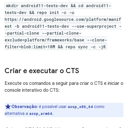
mkdir android11-tests-dev && cd android11-
tests-dev && repo init -c -u
https://android.googlesource.com/platform/manif
est -b android11-tests-dev --use-superproject -
-partial-clone --partial-clone-
exclude=platform/frameworks/base --clone-
filter=blob:limit=10M && repo sync -c -j8
Criar e executar o CTS
Execute os comandos a seguir para criar o CTS e iniciar o
console interativo do CTS:
Observação:
é possível usar
como
aosp_x86_64
alternativa a
.
aosp_arm64