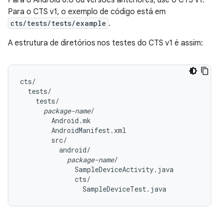
Para o Android 6.0 ou versões anteriores, use o CTS v1.
Para o CTS v1, o exemplo de código está em
cts/tests/tests/example
.
A estrutura de diretórios nos testes do CTS v1 é assim:
cts/

  tests/

    tests/

package-name
/

        Android.mk

        AndroidManifest.xml

        src/

          android/

package-name
/

              SampleDeviceActivity.java

              cts/
