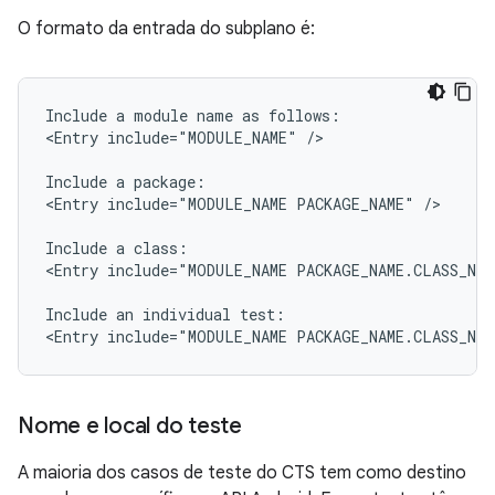
O formato da entrada do subplano é:
Include
a
module
name
as
follows:

<Entry
include="MODULE_NAME"
/>

Include
a
package:

<Entry
include="MODULE_NAME
PACKAGE_NAME"
/>

Include
a
class:

<Entry
include="MODULE_NAME
PACKAGE_NAME.CLASS_NAM
Include
an
individual
test:

<Entry
include="MODULE_NAME
PACKAGE_NAME.CLASS_NA
Nome e local do teste
A maioria dos casos de teste do CTS tem como destino