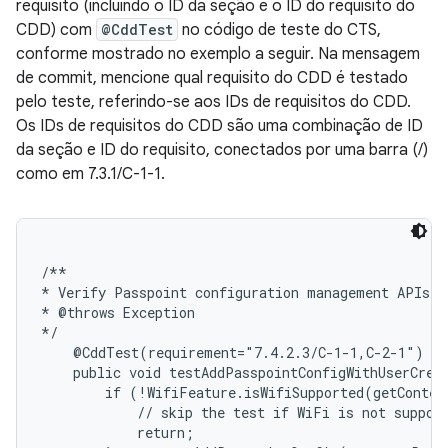
requisito (incluindo o ID da seção e o ID do requisito do
CDD) com
@CddTest
no código de teste do CTS,
conforme mostrado no exemplo a seguir. Na mensagem
de commit, mencione qual requisito do CDD é testado
pelo teste, referindo-se aos IDs de requisitos do CDD.
Os IDs de requisitos do CDD são uma combinação de ID
da seção e ID do requisito, conectados por uma barra (/)
como em 7.3.1/C-1-1.
/**

* Verify Passpoint configuration management APIs fo
* @throws Exception

*/

    @CddTest(requirement="7.4.2.3/C-1-1,C-2-1")

    public void testAddPasspointConfigWithUserCrede
        if (!WifiFeature.isWifiSupported(getContex
            // skip the test if WiFi is not support
            return;
