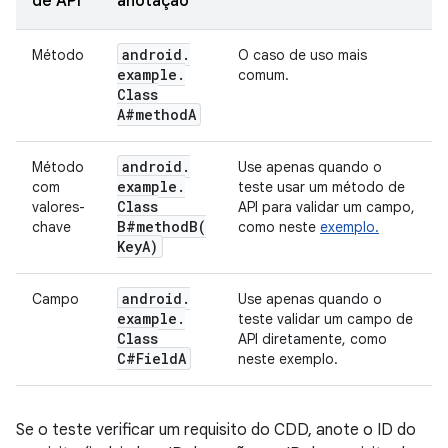
de API
anotação
android
.
Método
O caso de uso mais
example
.
comum.
Class
A#method
A
android
.
Método
Use apenas quando o
example
.
com
teste usar um método de
Class
valores-
API para validar um campo,
B#
methodB(
chave
como neste
exemplo.
Key
A)
android
.
Campo
Use apenas quando o
example
.
teste validar um campo de
Class
API diretamente, como
C#Field
A
neste exemplo.
Se o teste verificar um requisito do CDD, anote o ID do