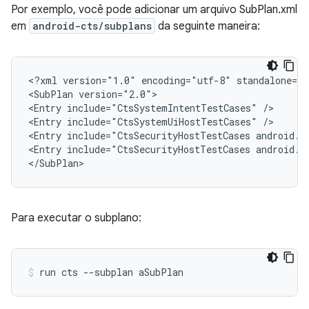
Por exemplo, você pode adicionar um arquivo SubPlan.xml
em
android-cts/subplans
da seguinte maneira:
<?xml
version="1.0"
encoding="utf-8"
standalone="n
<SubPlan
version="2.0">

<Entry
include="CtsSystemIntentTestCases"
/>

<Entry
include="CtsSystemUiHostTestCases"
/>

<Entry
include="CtsSecurityHostTestCases
android.s
<Entry
include="CtsSecurityHostTestCases
android.s
</SubPlan>
Para executar o subplano: