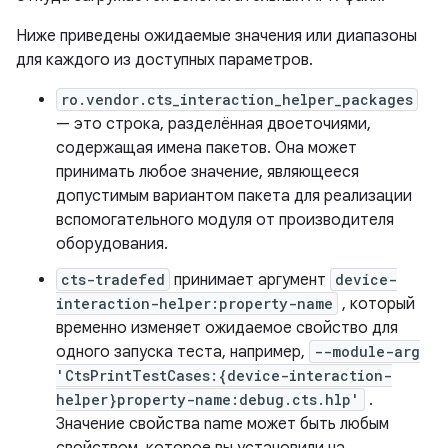
Ниже приведены ожидаемые значения или диапазоны
для каждого из доступных параметров.
ro.vendor.cts_interaction_helper_packages
— это строка, разделённая двоеточиями,
содержащая имена пакетов. Она может
принимать любое значение, являющееся
допустимым вариантом пакета для реализации
вспомогательного модуля от производителя
оборудования.
cts-tradefed
принимает аргумент
device-
interaction-helper:property-name
, который
временно изменяет ожидаемое свойство для
одного запуска теста, например,
--module-arg
'CtsPrintTestCases:{device-interaction-
helper}property-name:debug.cts.hlp'
.
Значение свойства name может быть любым