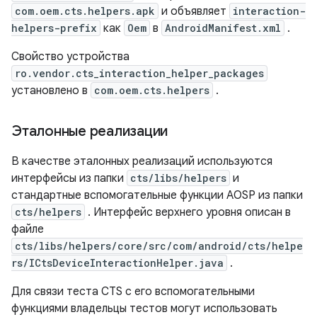
com.oem.cts.helpers.apk
и объявляет
interaction-
helpers-prefix
как
Oem
в
AndroidManifest.xml
.
Свойство устройства
ro.vendor.cts_interaction_helper_packages
установлено в
com.oem.cts.helpers
.
Эталонные реализации
В качестве эталонных реализаций используются
интерфейсы из папки
cts/libs/helpers
и
стандартные вспомогательные функции AOSP из папки
cts/helpers
. Интерфейс верхнего уровня описан в
файле
cts/libs/helpers/core/src/com/android/cts/helpe
rs/ICtsDeviceInteractionHelper.java
.
Для связи теста CTS с его вспомогательными
функциями владельцы тестов могут использовать