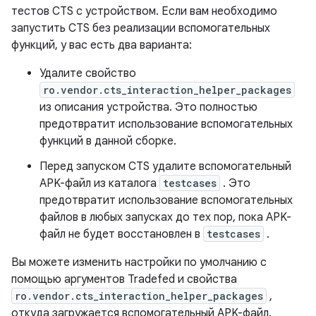
тестов CTS с устройством. Если вам необходимо
запустить CTS без реализации вспомогательных
функций, у вас есть два варианта:
Удалите свойство
ro.vendor.cts_interaction_helper_packages
из описания устройства. Это полностью
предотвратит использование вспомогательных
функций в данной сборке.
Перед запуском CTS удалите вспомогательный
APK-файл из каталога
testcases
. Это
предотвратит использование вспомогательных
файлов в любых запусках до тех пор, пока APK-
файл не будет восстановлен в
testcases
.
Вы можете изменить настройки по умолчанию с
помощью аргументов Tradefed и свойства
ro.vendor.cts_interaction_helper_packages
,
откуда загружается вспомогательный APK-файл.