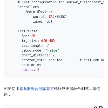
#
Test
configuration
for
sensor_fusion
/
test_se
Controllers
:
AndroidDevice
:
-
serial
:
8
A9X0NS5Z
label
:
dut
TestParams
:
fps
:
30
img_size
:
640
,
480
test_length
:
7
debug_mode
:
"False"
chart_distance
:
25
rotator_cntl
:
arduino
#
cntl
can
be
rotator_ch
:
1
camera
:
0
如要使用
感應器融合測試裝置
執行感應器融合測試，請使
用：