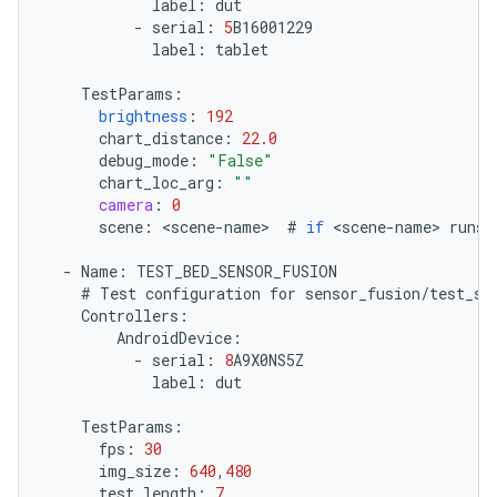
label
:
dut
-
serial
:
5
B16001229
label
:
tablet
TestParams
:
brightness
:
192
chart_distance
:
22.0
debug_mode
:
"False"
chart_loc_arg
:
""
camera
:
0
scene
:
<
scene
-
name
>
#
if
<
scene
-
name
>
runs
-
Name
:
TEST_BED_SENSOR_FUSION
#
Test
configuration
for
sensor_fusion
/
test_se
Controllers
:
AndroidDevice
:
-
serial
:
8
A9X0NS5Z
label
:
dut
TestParams
:
fps
:
30
img_size
:
640
,
480
test_length
:
7