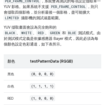
PER_FRAME_CONTROL
，系統會為測試的每項設定擷取單一
YUV 影格。如果系統不支援
PER_FRAME_CONTROL
，則只
會擷取四個影格，並分析最後一個影格，盡可能擴大
LIMITED
攝影機的測試涵蓋範圍。
YUV 擷取畫面會設為完全飽和的
BLACK
、
WHITE
、
RED
、
GREEN
和
BLUE
測試模式。由
於測試模式定義是依據感應器 Bayer 模式，因此必須為每
個顏色設定色彩通道，如下表所示。
顏色
testPatternData (RGGB)
(0
,
0
,
0
,
0)
黑色
(1
,
1
,
1
,
1)
白色
(1
,
0
,
0
,
0)
RED