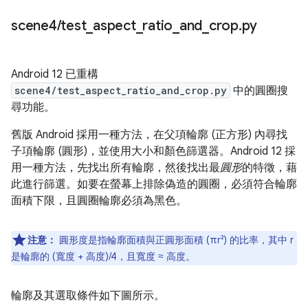
scene4
/
test
_
aspect
_
ratio
_
and
_
crop
.
py
Android 12 已重構
scene4/test_aspect_ratio_and_crop.py
中的圓圈搜
尋功能。
舊版 Android 採用一種方法，在父項輪廓 (正方形) 內尋找
子項輪廓 (圓形)，並使用大小和顏色篩選器。Android 12 採
用一種方法，先找出所有輪廓，然後找出最
圓形
的特徵，藉
此進行篩選。如要在螢幕上排除偽造的圓圈，必須符合輪廓
面積下限，且圓圈輪廓必須為黑色。
注意：
圓形度是指輪廓面積與正圓形面積 (πr²) 的比率，其中 r
是輪廓的 (寬度 + 高度)/4，且寬度 ≈ 高度。
輪廓及其選取條件如下圖所示。