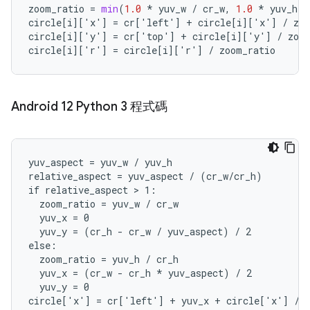
zoom_ratio
=
min
(
1.0
*
yuv_w
/
cr_w
,
1.0
*
yuv_h
/
circle
[
i
][
'x'
]
=
cr
[
'left'
]
+
circle
[
i
][
'x'
]
/
zo
circle
[
i
][
'y'
]
=
cr
[
'top'
]
+
circle
[
i
][
'y'
]
/
zoo
circle
[
i
][
'r'
]
=
circle
[
i
][
'r'
]
/
zoom_ratio
Android 12 Python 3 程式碼
yuv_aspect = yuv_w / yuv_h

relative_aspect = yuv_aspect / (cr_w/cr_h)

if relative_aspect > 1:

  zoom_ratio = yuv_w / cr_w

  yuv_x = 0

  yuv_y = (cr_h - cr_w / yuv_aspect) / 2

else:

  zoom_ratio = yuv_h / cr_h

  yuv_x = (cr_w - cr_h * yuv_aspect) / 2

  yuv_y = 0

circle['x'] = cr['left'] + yuv_x + circle['x'] / z