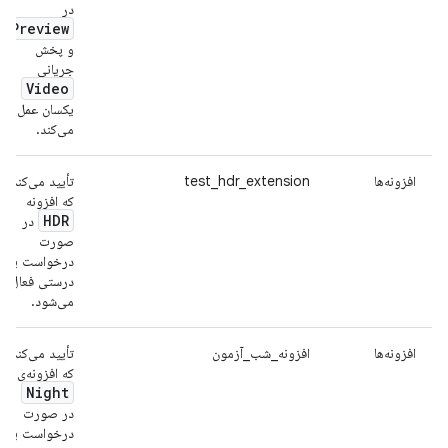
در
Preview
و پخش
جریانی
Video
یکسان عمل
می‌کند.
افزونه‌ها
test_hdr_extension
تأیید می‌کند
که افزونه
HDR
در
صورت
درخواست به
درستی فعال
می‌شود.
افزونه‌ها
افزونه_شب_آزمون
تأیید می‌کند
که افزونه‌ی
Night
در صورت
درخواست به