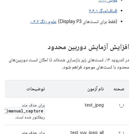
موبلی ۱.۱۱
اف‌اف‌امپگ ۴.۴.۱
(فقط برای تست‌های Display P3)
علوم رنگ ۰.۴.۲
افزایش آزمایش دوربین محدود
در اندروید ۱۴، تست‌های زیر بازسازی شده‌اند تا امکان تست دوربین‌های
محدود با تست‌های موجود فراهم شود.
صحنه
نام آزمون
توضیحات
۱_۱
test_jpeg
برای حذف متد
)
manual_capture(
ریفکتور شده است.
۱_۲
test_yuv_jpeg_all
برای حذف متد