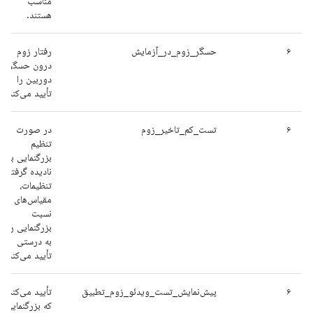
مناسب
هستند.
۶
حسگر_زوم_در_آزمایش
رفتار زوم
درون حسگر
دوربین را
تأیید می‌کند.
۶
تست_کم_تاخیر_زوم
در صورت
تنظیم
بزرگنمایی با
نادیده گرفتن
تنظیمات،
مقیاس‌های
نسبت
بزرگنمایی را
به درستی
تأیید می‌کند.
۶
پیش‌نمایش_تست_ویدئو_زوم_تطبیق
تأیید می‌کند
که بزرگنمایی