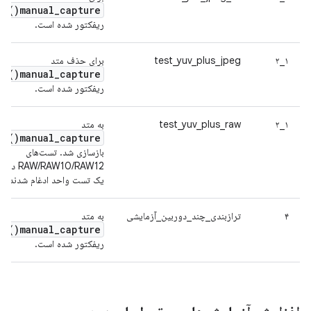
)
manual_capture(
ریفکتور شده است.
۱_۲
test_yuv_plus_jpeg
برای حذف متد
)
manual_capture(
ریفکتور شده است.
۱_۲
test_yuv_plus_raw
به متد
)
manual_capture(
بازسازی شد. تست‌های
RAW/RAW10/RAW12 در
یک تست واحد ادغام شدند.
۴
ترازبندی_چند_دوربین_آزمایشی
به متد
)
manual_capture(
ریفکتور شده است.