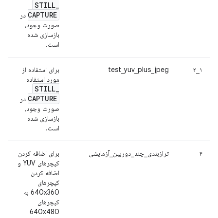
STILL
_
CAPTURE
در
صورت وجود،
بازسازی شده
است.
۱_۲
test_yuv_plus_jpeg
برای استفاده از
مورد استفاده
STILL
_
CAPTURE
در
صورت وجود،
بازسازی شده
است.
۴
ترازبندی_چند_دوربین_آزمایشی
برای اضافه کردن
کپچرهای YUV و
اضافه کردن
کپچرهای
640x360 به
کپچرهای
640x480