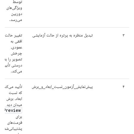
توسط
ویژگی‌های
دوربین
می‌رسد.
۳
تبدیل منظره به پرتره از حالت آزمایشی
تغییر حالت
افقی به
عمودی،
چرخش
تصویر را به
درستی تأیید
می‌کند.
۴
پیش‌نمایش_آزمون_نسبت_ابعاد_و_برش
تأیید می‌کند
که نسبت
ابعاد، برش و
میدان دید
Preview
برای
فرمت‌های
پشتیبانی‌شده