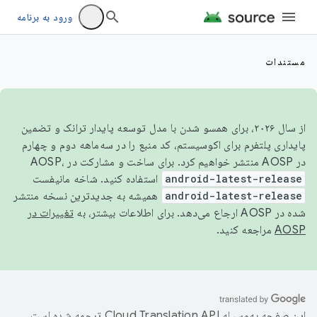
ورود به برنامه
مستندات
از سال ۲۰۲۶، برای همسو شدن با مدل توسعه پایدار ترانک و تضمین
پایداری پلتفرم برای اکوسیستم، کد منبع را در سه‌ماهه دوم و چهارم
در AOSP منتشر خواهیم کرد. برای ساخت و مشارکت در AOSP،
android-latest-release
استفاده کنید. شاخه مانیفست
android-latest-release
همیشه به جدیدترین نسخه منتشر
شده در AOSP ارجاع می‌دهد. برای اطلاعات بیشتر، به
تغییرات در
AOSP
مراجعه کنید.
این صفحه به‌وسیله
ترجمه شده است.