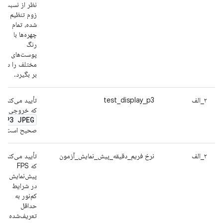
نظر از نسبت
زوم تنظیم
شده، تمام
چهره‌ها با
رنگ
پوست‌های
مختلف را در
بر بگیرد.
۲_الف
test_display_p3
تأیید می‌کند
که خروجی
P3 JPEG
صحیح است.
۲_الف
نرخ فریم_دقیقه_پیش_نمایش_آزمون
تأیید می‌کند
که FPS
پیش‌نمایش
در شرایط
کم‌نور به
حداقل
تعریف‌شده