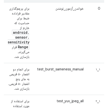
0
خواندن_آزمون_نوشتن
برای پرچم‌گذاری
مقادیر فراداده
ضبط برای
حساسیت که
خارج از
android
.
sensor
.
sensitivity
Range
قرار
می‌گیرند،
بازسازی شد.
۱_۱
test_burst_sameness_manual
برای انجام دو
انفجار ۵۰ فریمی
به جای پنج
انفجار ۵۰ فریمی،
بازسازی شد.
۱_۲
test_yuv_jpeg_all
برای استفاده از
مورد استفاده