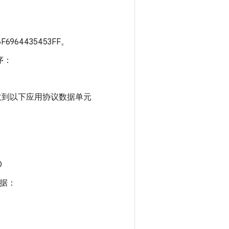
6964435453FF。
序：
) 中收到以下应用协议数据单元
0
数据：