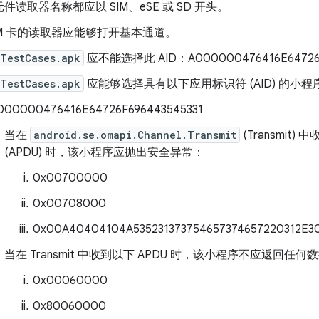
件读取器名称都应以 SIM、eSE 或 SD 开头。
IM 卡的读取器应能够打开基本通道。
iTestCases.apk
应不能选择此 AID：A000000476416E64726F
iTestCases.apk
应能够选择具有以下应用标识符 (AID) 的小程
000000476416E64726F696443545331
当在
android.se.omapi.Channel.Transmit
(Transmit
(APDU) 时，该小程序应抛出安全异常：
0x00700000
0x00708000
0x00A40404104A535231373754657374657220312E3
当在 Transmit 中收到以下 APDU 时，该小程序不应返回任何
0x00060000
0x80060000