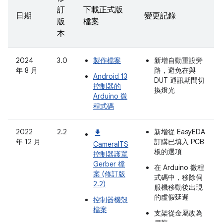
訂
下載正式版
日期
變更記錄
版
檔案
本
2024
3.0
製作檔案
新增自動重設旁
年 8 月
路，避免在與
Android 13
DUT 通訊期間切
控制器的
換燈光
Arduino 微
程式碼
2022
2.2
新增從 EasyEDA
年 12 月
訂購已填入 PCB
CameraITS
板的選項
控制器護罩
Gerber 檔
在 Arduino 微程
案 (修訂版
式碼中，移除伺
2.2)
服機移動後出現
的虛假延遲
控制器機殼
檔案
支架從金屬改為