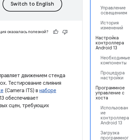
Управление
освещением
История
изменений
ия оказалась полезной?
Настройка
контроллера
Android 13
Необходимые
компоненты
Процедура
управляет движением стенда
настройки
box. Тестирование слияния
Программное
te
(Camera ITS) в
наборе
управление с
 13 обеспечивает
хоста
вых сцен, требующих
Использован
ие
контроллера
Android 13
Загрузка
программног