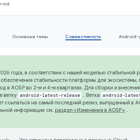
roid
Основные темы
Совместимость
Android-
2026 года, в соответствии с нашей моделью стабильной
я обеспечения стабильности платформы для экосистемы,
од в AOSP во 2-м и 4-м кварталах. Для сборки и внесени
е ветку
android-latest-release
. Ветка
android-lates
ет ссылаться на самый последний релиз, выпущенный в A
льной информации см.
раздел «Изменения в AOSP»
.