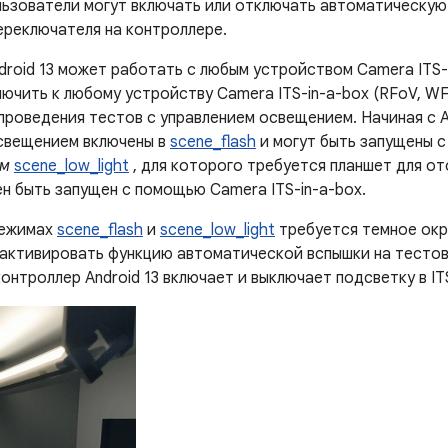
льзователи могут включать или отключать автоматическую
ереключателя на контроллере.
roid 13 может работать с любым устройством Camera ITS-i
ючить к любому устройству Camera ITS-in-a-box (RFoV, WFo
 проведения тестов с управлением освещением. Начиная с An
свещением включены в
scene_flash
и могут быть запущены с
ем
scene_low_light
, для которого требуется планшет для о
н быть запущен с помощью Camera ITS-in-a-box.
режимах
scene_flash
и
scene_low_light
требуется темное окр
 активировать функцию автоматической вспышки на тестов
контроллер Android 13 включает и выключает подсветку в ITS