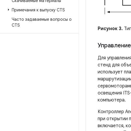
Скачиваемые материалы
Примечания к выпуску CTS
Часто задаваемые вопросы о
CTS
Рисунок 3.
Тип
Управлени
Для управлени
стенд для объ
использует пла
маршрутизаци
сервомоторами
освещения ITS-
компьютера.
Контроллер An
при открытии 
включается, ко