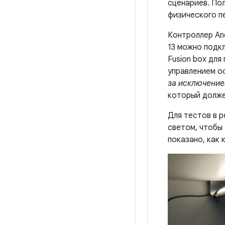
сценариев. По
физического п
Контроллер And
13 можно подкл
Fusion box для
управлением о
за исключени
который долже
Для тестов в 
светом, чтобы
показано, как 