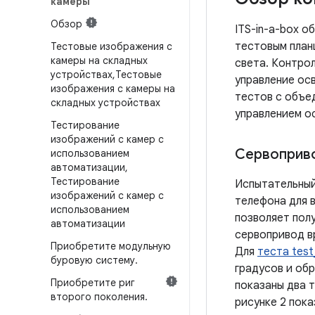
камеры
Обзор
ITS-in-a-box 
тестовым план
Тестовые изображения с
камеры на складных
света. Контрол
устройствах
,
Тестовые
управление ос
изображения с камеры на
тестов с объед
складных устройствах
управлением о
Тестирование
изображений с камер с
Сервоприво
использованием
автоматизации
,
Тестирование
Испытательный
изображений с камер с
телефона для 
использованием
позволяет пол
автоматизации
сервопривод в
Приобретите модульную
Для
теста test_
буровую систему
.
градусов и об
Приобретите риг
показаны два 
второго поколения
.
рисунке 2 пок