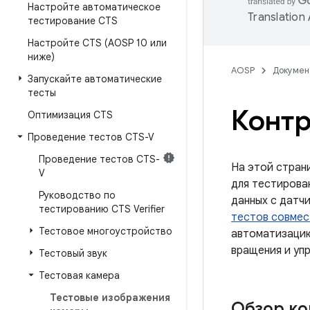
Настройте автоматическое
Translation
тестирование CTS
Настройте CTS (AOSP 10 или
ниже)
AOSP
Докумен
Запускайте автоматические
тесты
Контр
Оптимизация CTS
Проведение тестов CTS-V
Проведение тестов CTS-
На этой страни
V
для тестирован
Руководство по
данных с датч
тестированию CTS Verifier
тестов совмест
Тестовое многоустройство
автоматизацию
вращения и уп
Тестовый звук
Тестовая камера
Тестовые изображения
Обзор ко