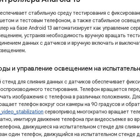
обеспечивает стабильную среду тестирования с фиксирова
шетом и тестовым телефоном, а также стабильное освеще
лер на базе Android 13 автоматизирует как управление сер
вещением, устраняя необходимость вручную вращать тест
инением данных с датчиков и вручную включать и выключат
свещением.
ды и управление освещением на испытательн
 стенд для слияния данных с датчиков обеспечивает фикс
воспроизводимого тестирования. Телефон вращается пере
учать изображения с телефона в различных положениях. Дл
ращает телефон вокруг оси камеры на 90 градусов и обрат
video_stabilization
сервопривод многократно вращает теле
ратно, имитируя движение телефона при видеосъемке во вр
телефона, движущиеся на испытательном стенде для слияни
азан один телефон, движущийся на испытательном стенде д