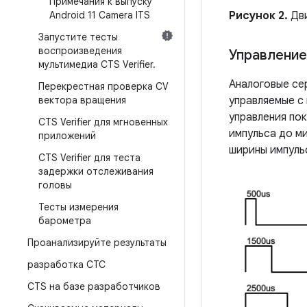
Примечания к выпуску
Android 11 Camera ITS
Рисунок 2.
Дви
Запустите тесты
воспроизведения
Управлени
мультимедиа CTS Verifier
.
Аналоговые се
Перекрестная проверка CV
вектора вращения
управляемые с
управления пок
CTS Verifier для мгновенных
импульса до м
приложений
ширины импуль
CTS Verifier для теста
задержки отслеживания
головы
Тесты измерения
барометра
Проанализируйте результаты
разработка СТС
CTS на базе разработчиков