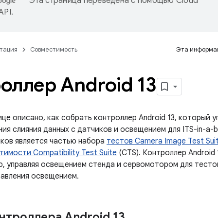
Эта страница переведена с помощью
Cloud
 API
.
тация
Совместимость
Эта информац
оллер Android 13
це описано, как собрать контроллер Android 13, который 
ия слияния данных с датчиков и освещением для ITS-in-a-
иков является частью набора
тестов Camera Image Test Sui
имости Compatibility Test Suite
(CTS). Контроллер Android
, управляя освещением стенда и сервомотором для тесто
равления освещением.
нтроллера Android 13