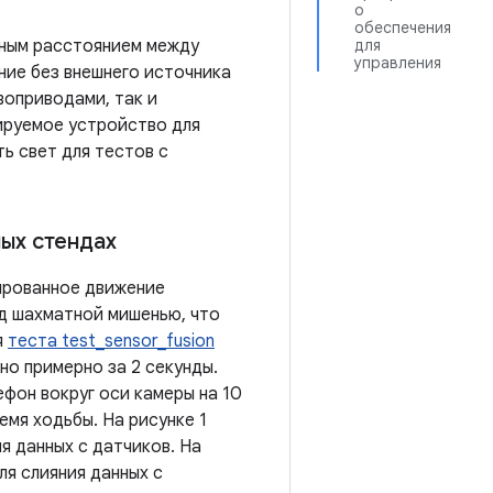
о
обеспечения
нным расстоянием между
для
управления
ние без внешнего источника
воприводами, так и
ируемое устройство для
ь свет для тестов с
ых стендах
ированное движение
д шахматной мишенью, что
я
теста test_sensor_fusion
но примерно за 2 секунды.
фон вокруг оси камеры на 10
емя ходьбы. На рисунке 1
я данных с датчиков. На
ля слияния данных с