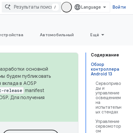
/
Войти
устройства
Автомобильный
Ещё
Содержание
Обзор
 разработки основной
контроллера
Android 13
 мы будем публиковать
я вклада в AOSP
Сервоприво
ды и
t-release
manifest
управление
OSP. Для получения
освещением
на
испытательн
ых стендах
Управление
сервомотор
ом