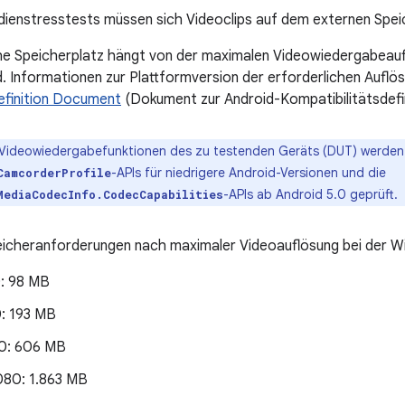
ienstresstests müssen sich Videoclips auf dem externen Spei
he Speicherplatz hängt von der maximalen Videowiedergabeauf
d. Informationen zur Plattformversion der erforderlichen Auflö
efinition Document
(Dokument zur Android-Kompatibilitätsdefini
 Videowiedergabefunktionen des zu testenden Geräts (DUT) werden
-APIs für niedrigere Android-Versionen und die
CamcorderProfile
-APIs ab Android 5.0 geprüft.
MediaCodecInfo.CodecCapabilities
peicheranforderungen nach maximaler Videoauflösung bei der 
: 98 MB
: 193 MB
0: 606 MB
.080: 1.863 MB