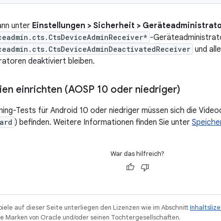
dann unter
Einstellungen > Sicherheit > Geräteadministra
ceadmin.cts.CtsDeviceAdminReceiver*
-Geräteadministrato
ceadmin.cts.CtsDeviceAdminDeactivatedReceiver
und alle
atoren deaktiviert bleiben.
en einrichten (AOSP 10 oder niedriger)
ing-Tests für Android 10 oder niedriger müssen sich die Vide
ard
) befinden. Weitere Informationen finden Sie unter
Speiche
War das hilfreich?
piele auf dieser Seite unterliegen den Lizenzen wie im Abschnitt
Inhaltsliz
 Marken von Oracle und/oder seinen Tochtergesellschaften.