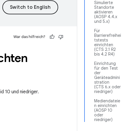
Simulierte
Standorte
aktivieren
(AOSP 4.4.x
und 5.x)
Für
Barrierefreihei
War das hilfreich?
tstests
einrichten
(CTS 2.1 R2
ichten
bis 4.2 R4)
Einrichtung
für den Test
der
Geräteadmini
stration
(CTS 6.x oder
id 10 und niedriger.
niedriger)
Mediendateie
n einrichten
(AOSP 10
oder
niedriger)