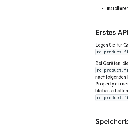
Installier
Erstes AP
Legen Sie für G
ro.product.f
Bei Geräten, di
ro.product.f
nachfolgenden 
Property ein ne
bleiben erhalte
ro.product.f
Speicher