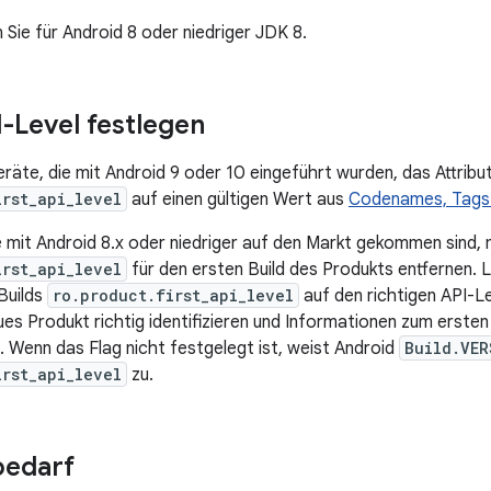
en Sie für Android 8 oder niedriger JDK 8.
I-Level festlegen
eräte, die mit Android 9 oder 10 eingeführt wurden, das Attribu
irst_api_level
auf einen gültigen Wert aus
Codenames, Tags
e mit Android 8.x oder niedriger auf den Markt gekommen sind, 
irst_api_level
für den ersten Build des Produkts entfernen. Le
Builds
ro.product.first_api_level
auf den richtigen API-Le
ues Produkt richtig identifizieren und Informationen zum erste
n. Wenn das Flag nicht festgelegt ist, weist Android
Build.VER
irst_api_level
zu.
bedarf