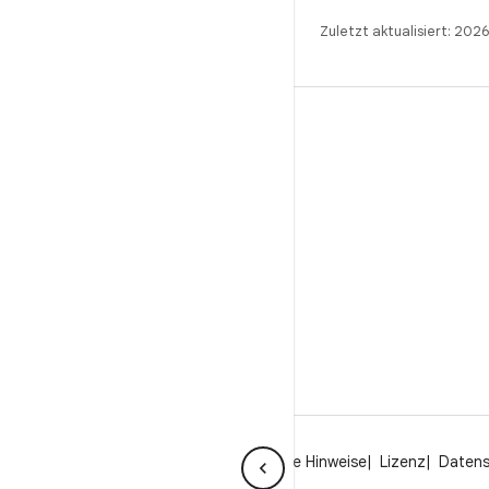
Zuletzt aktualisiert: 202
BUILD
Android-Repository
Anforderungen
Wird heruntergeladen
Vorschau von Binärcodes anzeigen
Werksbilder
Treiber-Binärcodes
Über Android
Community
Rechtliche Hinweise
Lizenz
Daten