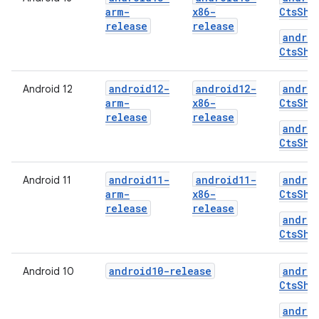
arm-
x86-
CtsShi
release
release
androi
CtsShi
android12-
android12-
androi
Android 12
arm-
x86-
CtsShi
release
release
androi
CtsShi
android11-
android11-
androi
Android 11
arm-
x86-
CtsShi
release
release
androi
CtsShi
android10-release
androi
Android 10
CtsShi
androi