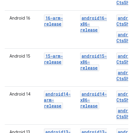
CtsShi
16-arm-
android16-
androi
Android 16
release
x86-
CtsShi
release
androi
CtsShi
15-arm-
android15-
androi
Android 15
release
x86-
CtsShi
release
androi
CtsShi
android14-
android14-
androi
Android 14
arm-
x86-
CtsShi
release
release
androi
CtsShi
android13-
android13-
androi
Android 13