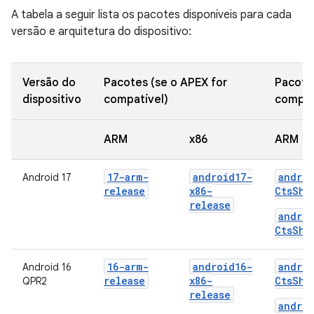
A tabela a seguir lista os pacotes disponíveis para cada
versão e arquitetura do dispositivo:
Versão do
Pacotes (se o APEX for
Pacotes
dispositivo
compatível)
compat
ARM
x86
ARM
17-arm-
android17-
androi
Android 17
release
x86-
CtsShi
release
androi
CtsShi
16-arm-
android16-
androi
Android 16
release
x86-
CtsShi
QPR2
release
androi