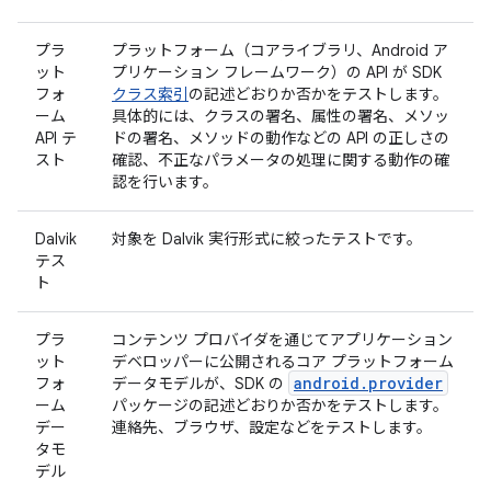
プラ
プラットフォーム（コアライブラリ、Android ア
ット
プリケーション フレームワーク）の API が SDK
フォ
クラス索引
の記述どおりか否かをテストします。
ーム
具体的には、クラスの署名、属性の署名、メソッ
API テ
ドの署名、メソッドの動作などの API の正しさの
スト
確認、不正なパラメータの処理に関する動作の確
認を行います。
Dalvik
対象を Dalvik 実行形式に絞ったテストです。
テス
ト
プラ
コンテンツ プロバイダを通じてアプリケーション
ット
デベロッパーに公開されるコア プラットフォーム
android.provider
フォ
データモデルが、SDK の
ーム
パッケージの記述どおりか否かをテストします。
デー
連絡先、ブラウザ、設定などをテストします。
タモ
デル