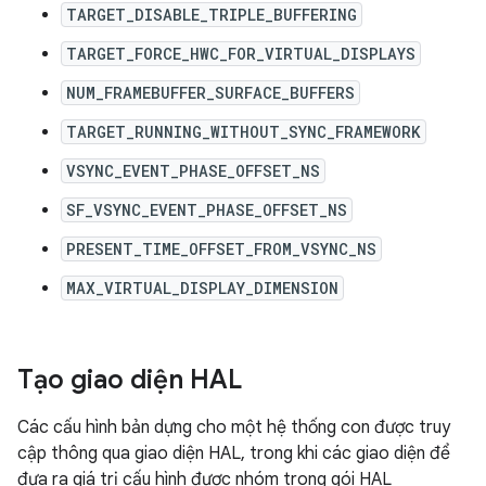
TARGET_DISABLE_TRIPLE_BUFFERING
TARGET_FORCE_HWC_FOR_VIRTUAL_DISPLAYS
NUM_FRAMEBUFFER_SURFACE_BUFFERS
TARGET_RUNNING_WITHOUT_SYNC_FRAMEWORK
VSYNC_EVENT_PHASE_OFFSET_NS
SF_VSYNC_EVENT_PHASE_OFFSET_NS
PRESENT_TIME_OFFSET_FROM_VSYNC_NS
MAX_VIRTUAL_DISPLAY_DIMENSION
Tạo giao diện HAL
Các cấu hình bản dựng cho một hệ thống con được truy
cập thông qua giao diện HAL, trong khi các giao diện để
đưa ra giá trị cấu hình được nhóm trong gói HAL