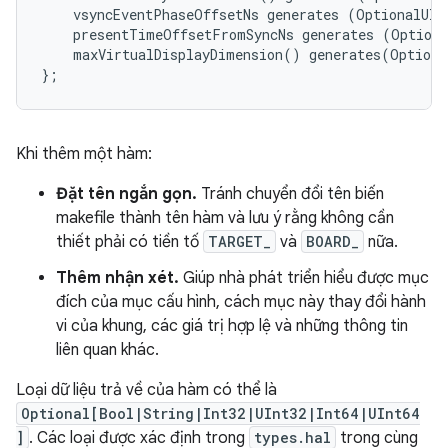
    vsyncEventPhaseOffsetNs generates (OptionalUInt
    presentTimeOffsetFromSyncNs generates (Optiona
    maxVirtualDisplayDimension() generates(Optiona
Khi thêm một hàm:
Đặt tên ngắn gọn.
Tránh chuyển đổi tên biến
makefile thành tên hàm và lưu ý rằng không cần
thiết phải có tiền tố
TARGET_
và
BOARD_
nữa.
Thêm nhận xét.
Giúp nhà phát triển hiểu được mục
đích của mục cấu hình, cách mục này thay đổi hành
vi của khung, các giá trị hợp lệ và những thông tin
liên quan khác.
Loại dữ liệu trả về của hàm có thể là
Optional[Bool|String|Int32|UInt32|Int64|UInt64
]
. Các loại được xác định trong
types.hal
trong cùng