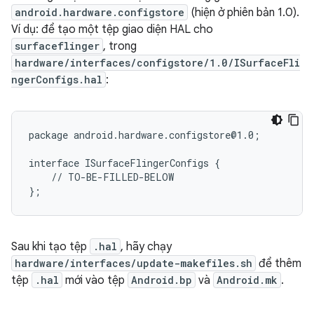
android.hardware.configstore
(hiện ở phiên bản 1.0).
Ví dụ: để tạo một tệp giao diện HAL cho
surfaceflinger
, trong
hardware/interfaces/configstore/1.0/ISurfaceFli
ngerConfigs.hal
:
package android.hardware.configstore@1.0;

interface ISurfaceFlingerConfigs {

    // TO-BE-FILLED-BELOW

Sau khi tạo tệp
.hal
, hãy chạy
hardware/interfaces/update-makefiles.sh
để thêm
tệp
.hal
mới vào tệp
Android.bp
và
Android.mk
.