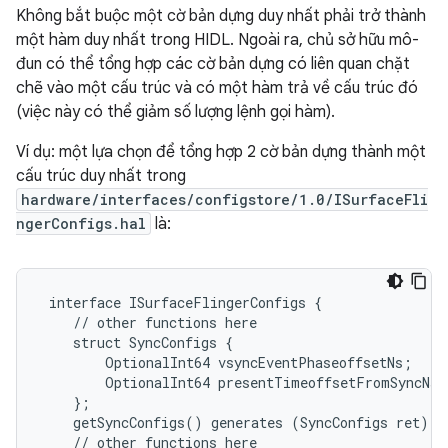
Không bắt buộc một cờ bản dựng duy nhất phải trở thành
một hàm duy nhất trong HIDL. Ngoài ra, chủ sở hữu mô-
đun có thể tổng hợp các cờ bản dựng có liên quan chặt
chẽ vào một cấu trúc và có một hàm trả về cấu trúc đó
(việc này có thể giảm số lượng lệnh gọi hàm).
Ví dụ: một lựa chọn để tổng hợp 2 cờ bản dựng thành một
cấu trúc duy nhất trong
hardware/interfaces/configstore/1.0/ISurfaceFli
ngerConfigs.hal
là:
 interface ISurfaceFlingerConfigs {

    // other functions here

    struct SyncConfigs {

        OptionalInt64 vsyncEventPhaseoffsetNs;

        OptionalInt64 presentTimeoffsetFromSyncNs;

    };

    getSyncConfigs() generates (SyncConfigs ret);

    // other functions here
