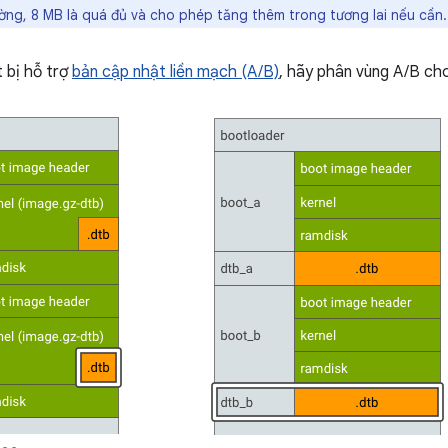
ờng, 8 MB là quá đủ và cho phép tăng thêm trong tương lai nếu cần.
t bị hỗ trợ
bản cập nhật liền mạch (A/B)
, hãy phân vùng A/B ch