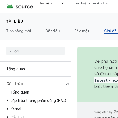
Tài liệu
Tìm kiếm mã Android
TÀI LIỆU
Tính năng mới
Bắt đầu
Bảo mật
Chủ đề 
Để phù hợp 
cho hệ sinh
Tổng quan
và đóng gó
latest-rel
Cấu trúc
biết thêm th
Tổng quan
Lớp trừu tượng phần cứng (HAL)
Kernel
Cấu hình