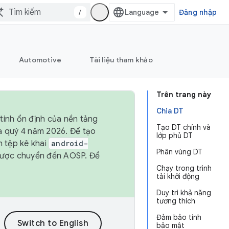
/
Đăng nhập
Automotive
Tài liệu tham khảo
Trên trang này
Chia DT
tính ổn định của nền tảng
Tạo DT chính và
và quý 4 năm 2026. Để tạo
lớp phủ DT
h tệp kê khai
android-
Phân vùng DT
được chuyển đến AOSP. Để
Chạy trong trình
tải khởi động
Duy trì khả năng
tương thích
Đảm bảo tính
bảo mật