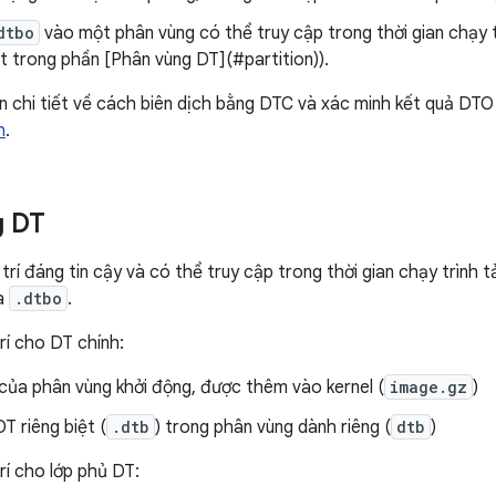
dtbo
vào một phân vùng có thể truy cập trong thời gian chạy tr
ết trong phần [Phân vùng DT](#partition)).
in chi tiết về cách biên dịch bằng DTC và xác minh kết quả DT
h
.
g DT
trí đáng tin cậy và có thể truy cập trong thời gian chạy trình t
à
.dtbo
.
trí cho DT chính:
của phân vùng khởi động, được thêm vào kernel (
image.gz
)
T riêng biệt (
.dtb
) trong phân vùng dành riêng (
dtb
)
trí cho lớp phủ DT: