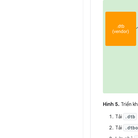
Hình 5.
Triển kh
Tải
.dtb
Tải
.dtbo