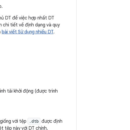
p.
phủ DT để việc hợp nhất DT
 chi tiết về định dạng và quy
m
bài viết Sử dụng nhiều DT
.
nh tải khởi động (được trình
 giống với tệp
.dtb
được định
t tệp này với DT chính.