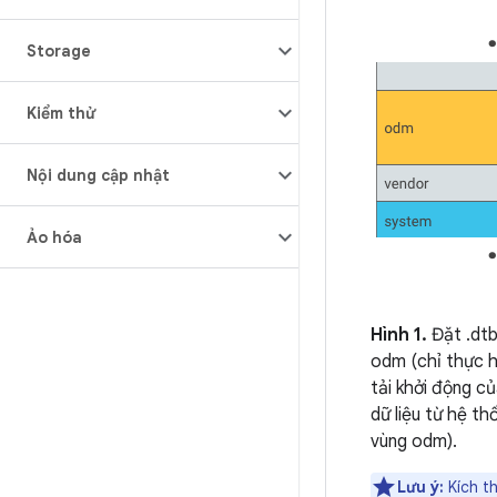
Storage
Kiểm thử
Nội dung cập nhật
Ảo hóa
Hình 1.
Đặt .dt
odm (chỉ thực hi
tải khởi động c
dữ liệu từ hệ t
vùng odm).
Lưu ý:
Kích th