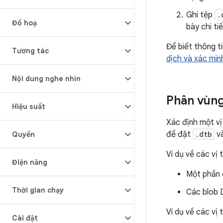
Ghi tệp
.
Đồ hoạ
bày chi ti
Để biết thông t
Tương tác
dịch và xác min
Nội dung nghe nhìn
Phân vùn
Hiệu suất
Xác định một vị 
để đặt
.dtb
v
Quyền
Ví dụ về các vị 
Điện năng
Một phần 
Thời gian chạy
Các blob D
Ví dụ về các vị 
Cài đặt