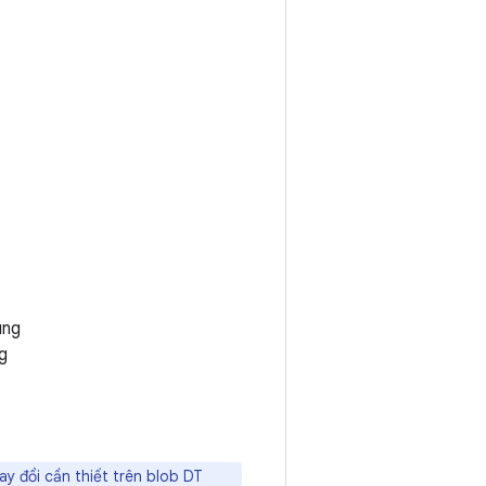
ùng
ng
y đổi cần thiết trên blob DT