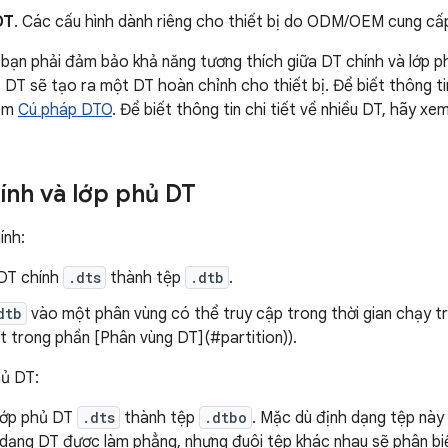
DT
. Các cấu hình dành riêng cho thiết bị do ODM/OEM cung cấ
, bạn phải đảm bảo khả năng tương thích giữa DT chính và lớp 
 DT sẽ tạo ra một DT hoàn chỉnh cho thiết bị. Để biết thông tin
xem
Cú pháp DTO
. Để biết thông tin chi tiết về nhiều DT, hãy xe
ính và lớp phủ DT
ính:
 DT chính
.dts
thành tệp
.dtb
.
dtb
vào một phân vùng có thể truy cập trong thời gian chạy trì
ết trong phần [Phân vùng DT](#partition)).
hủ DT:
 lớp phủ DT
.dts
thành tệp
.dtbo
. Mặc dù định dạng tệp này
dạng DT được làm phẳng, nhưng đuôi tệp khác nhau sẽ phân biệ