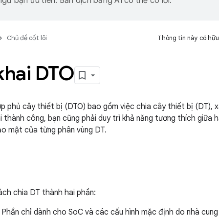
gữ bạn ưu tiên. Bản dịch bằng AI có thể có lỗi.
Chủ đề cốt lõi
Thông tin này có hữu
khai DTO
lớp phủ cây thiết bị (DTO) bao gồm việc chia cây thiết bị (DT),
ai thành công, bạn cũng phải duy trì khả năng tương thích giữa 
ảo mật của từng phân vùng DT.
ch chia DT thành hai phần:
. Phần chỉ dành cho SoC và các cấu hình mặc định do nhà cun