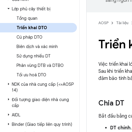
sang ngôn n
Lớp phủ cây thiết bị
Tổng quan
AOSP
Tài liệu
Triển khai DTO
Cú pháp DTO
Triển 
Biên dịch và xác minh
Sử dụng nhiều DT
Việc triển khai 
Phân vùng DTB và DTBO
Sau khi triển kh
Tối ưu hoá DTO
đảm bảo tính b
NDK của nhà cung cấp (<=AOSP
14)
Đối tượng giao diện nhà cung
Chia DT
cấp
AIDL
Bắt đầu bằng cá
Binder (Giao tiếp liên quy trình)
DT chính