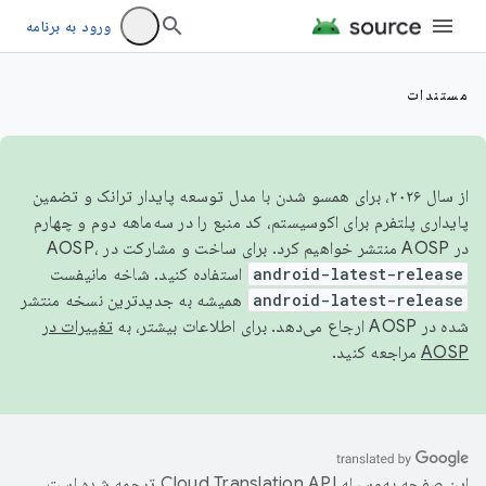
ورود به برنامه
مستندات
از سال ۲۰۲۶، برای همسو شدن با مدل توسعه پایدار ترانک و تضمین
پایداری پلتفرم برای اکوسیستم، کد منبع را در سه‌ماهه دوم و چهارم
در AOSP منتشر خواهیم کرد. برای ساخت و مشارکت در AOSP،
android-latest-release
استفاده کنید. شاخه مانیفست
android-latest-release
همیشه به جدیدترین نسخه منتشر
شده در AOSP ارجاع می‌دهد. برای اطلاعات بیشتر، به
تغییرات در
AOSP
مراجعه کنید.
این صفحه به‌وسیله
ترجمه شده است.