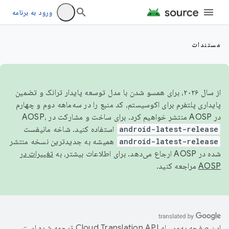
ورود به برنامه
مستندات
از سال ۲۰۲۶، برای همسو شدن با مدل توسعه پایدار ترانک و تضمین
پایداری پلتفرم برای اکوسیستم، کد منبع را در سه‌ماهه دوم و چهارم
در AOSP منتشر خواهیم کرد. برای ساخت و مشارکت در AOSP،
android-latest-release
استفاده کنید. شاخه مانیفست
android-latest-release
همیشه به جدیدترین نسخه منتشر
شده در AOSP ارجاع می‌دهد. برای اطلاعات بیشتر، به
تغییرات در
AOSP
مراجعه کنید.
این صفحه به‌وسیله
ترجمه شده است.