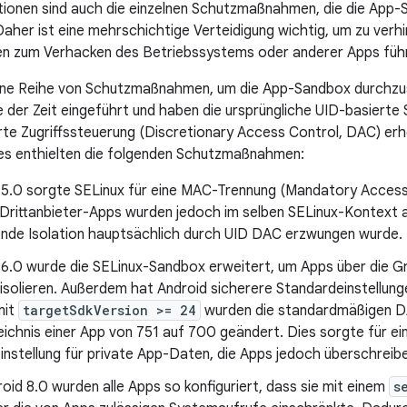
tionen sind auch die einzelnen Schutzmaßnahmen, die die App-
aher ist eine mehrschichtige Verteidigung wichtig, um zu verhi
ken zum Verhacken des Betriebssystems oder anderer Apps füh
eine Reihe von Schutzmaßnahmen, um die App-Sandbox durchz
 der Zeit eingeführt und haben die ursprüngliche UID-basierte 
rte Zugriffssteuerung (Discretionary Access Control, DAC) erh
es enthielten die folgenden Schutzmaßnahmen:
d 5.0 sorgte SELinux für eine MAC-Trennung (Mandatory Acces
e Drittanbieter-Apps wurden jedoch im selben SELinux-Kontext 
ende Isolation hauptsächlich durch UID DAC erzwungen wurde.
d 6.0 wurde die SELinux-Sandbox erweitert, um Apps über die G
isolieren. Außerdem hat Android sicherere Standardeinstellun
mit
targetSdkVersion >= 24
wurden die standardmäßigen D
ichnis einer App von 751 auf 700 geändert. Dies sorgte für ei
nstellung für private App-Daten, die Apps jedoch überschreib
oid 8.0 wurden alle Apps so konfiguriert, dass sie mit einem
s