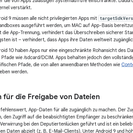
er die von Apps zulässigen Systemaufrufe einschränkte. Dadur
rnel verstärkt.
oid 9 müssen alle nicht privilegierten Apps mit
targetSdkVer
andboxes ausgeführt werden, um MAC auf App-Basis bereitzust
t die App-Trennung, verhindert das Überschreiben sicherer Sta
sten ist – verhindert, dass Apps ihre Daten weltweit zugängl
roid 10 haben Apps nur eine eingeschränkte Rohansicht des Da
f Pfade wie /sdcard/DCIM. Apps behalten jedoch den vollständi
ifischen Pfade, die von allen anwendbaren Methoden wie
Conte
eben werden.
n für die Freigabe von Dateien
pfehlenswert, App-Daten für alle zugänglich zu machen. Der Zug
ch, den Zugriff auf die beabsichtigten Empfänger zu beschränken
erwirrung bei den Deputiertenlücken geführt und ist ein beliebt
en Daten abzielt (z. B. E-Mail-Clients). Unter Android 9 und hö