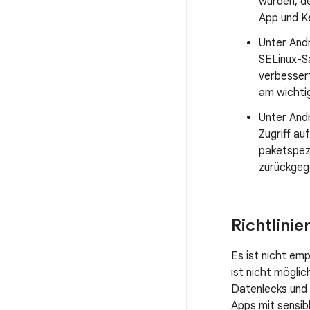
wurden, d
App und Ke
Unter Andr
SELinux-S
verbesser
am wichtig
Unter And
Zugriff au
paketspez
zurückgeg
Richtlinie
Es ist nicht em
ist nicht mögli
Datenlecks und V
Apps mit sensibl