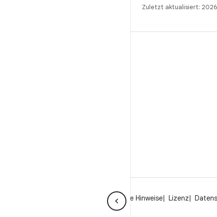
Zuletzt aktualisiert: 202
BUILD
Android-Repository
Anforderungen
Wird heruntergeladen
Vorschau von Binärcodes anzeigen
Werksbilder
Treiber-Binärcodes
Über Android
Community
Rechtliche Hinweise
Lizenz
Daten