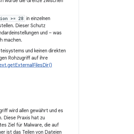
ch wurde die Grenze zwischen
sion >= 28
in einzelnen
ellen. Dieser Schutz
ndardeinstellungen und – was
ich machen.
teisystems und keinen direkten
gen Rohzugriff auf ihre
xt.getExternalFilesDir()
riff wird allen gewährt und es
. Diese Praxis hat zu
es Ziel für Malware, die auf
her ist das Teilen von Dateien