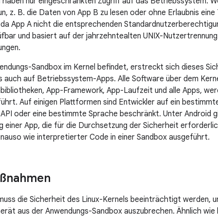
d haben nur eingeschränkten Zugriff auf das Betriebssystem. 
tun, z. B. die Daten von App B zu lesen oder ohne Erlaubnis ein
, da App A nicht die entsprechenden Standardnutzerberechtigu
üfbar und basiert auf der jahrzehntealten UNIX-Nutzertrennun
ungen.
endungs-Sandbox im Kernel befindet, erstreckt sich dieses Si
s auch auf Betriebssystem-Apps. Alle Software über dem Kernel
ibliotheken, App-Framework, App-Laufzeit und alle Apps, wer
hrt. Auf einigen Plattformen sind Entwickler auf ein bestimm
API oder eine bestimmte Sprache beschränkt. Unter Android gi
ng einer App, die für die Durchsetzung der Sicherheit erforderlich
nauso wie interpretierter Code in einer Sandbox ausgeführt.
aßnahmen
muss die Sicherheit des Linux-Kernels beeinträchtigt werden
Gerät aus der Anwendungs-Sandbox auszubrechen. Ähnlich wie 