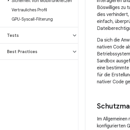
interagieren un
Sicherheit von Mobilfunknetzen
Böswilliges zu 
Vertrauliches Profil
dies verhindert
GPU-Syscall-Filterung
einfach, überpr
Dateiberechtig
Tests
Da sich die Anw
nativen Code al
Best Practices
Betriebssystemb
Sandbox ausgefü
eine bestimmte 
für die Erstellu
nativer Code ge
Schutzm
Im Allgemeinen 
konfigurierten 