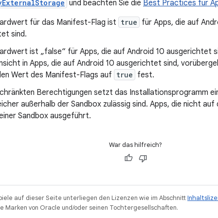
yExternalStorage
und beachten Sie die
Best Practices für 
ardwert für das Manifest-Flag ist
true
für Apps, die auf Andr
et sind.
rdwert ist „false“ für Apps, die auf Android 10 ausgerichtet si
sicht in Apps, die auf Android 10 ausgerichtet sind, vorüberg
 den Wert des Manifest-Flags auf
true
fest.
chränkten Berechtigungen setzt das Installationsprogramm ein
eicher außerhalb der Sandbox zulässig sind. Apps, die nicht auf
 einer Sandbox ausgeführt.
War das hilfreich?
piele auf dieser Seite unterliegen den Lizenzen wie im Abschnitt
Inhaltsliz
 Marken von Oracle und/oder seinen Tochtergesellschaften.