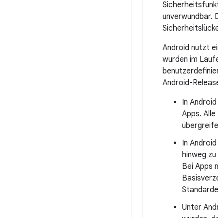
Sicherheitsfunk
unverwundbar. D
Sicherheitslüc
Android nutzt 
wurden im Laufe
benutzerdefinie
Android-Releas
In Androi
Apps. All
übergreif
In Androi
hinweg zu 
Bei Apps 
Basisverze
Standardei
Unter Andr