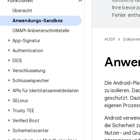
Funktionen
Ihre bevorz
Übersicht
Fehler entha
Anwendungs-Sandbox
OMAPI-Anbieterschnittstelle
AOSP
Dokumen
App-Signatur
Authentication
Anwe
DICE
Verschlüsselung
Schlüsselspeicher
Die Android-Pla
zu isolieren. D
APIs für Identitätsanmeldedaten
geschützt. Dazu
SELinux
eigenen Prozess
Trusty TEE
Android verwend
Verified Boot
die Sicherheit
Sicherheitscenter
Nutzer- und Gr