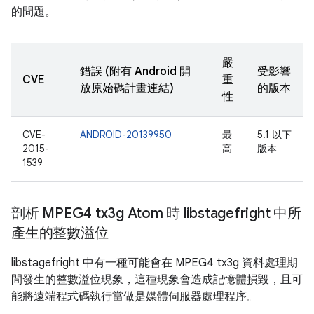
的問題。
嚴
錯誤 (附有 Android 開
受影響
CVE
重
放原始碼計畫連結)
的版本
性
CVE-
ANDROID-20139950
最
5.1 以下
2015-
高
版本
1539
剖析 MPEG4 tx3g Atom 時 libstagefright 中所
產生的整數溢位
libstagefright 中有一種可能會在 MPEG4 tx3g 資料處理期
間發生的整數溢位現象，這種現象會造成記憶體損毀，且可
能將遠端程式碼執行當做是媒體伺服器處理程序。