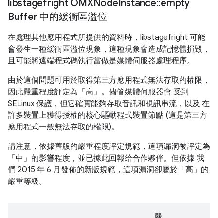
libstagefright OMXNode
Instance
::
empty
Buffer 中的緩衝區溢位
在處理其他應用程式所提供的資料時，libstagefright 可能
會發生一種緩衝區溢位現象，這種現象會造成記憶體損毀，
且可能將遠端程式碼執行當做是媒體伺服器處理程序。
由於這個問題可用於取得第三方應用程式無法存取的權限，
因此嚴重程度評定為「高」。儘管媒體伺服器會 受到
SELinux 保護，但它確實能夠存取音訊和視訊串流，以及 在
許多裝置上獲得授權的核心驅動程式裝置節點 (這是第三方
應用程式一般無法存取的權限)。
請注意，依據舊版的嚴重程度評定規範，這項漏洞被評定為
「中」的影響程度，並已據此回報給合作夥伴。但依據 我
們 2015 年 6 月發佈的新版規範，這項漏洞卻屬於「高」的
嚴重等級。
嚴