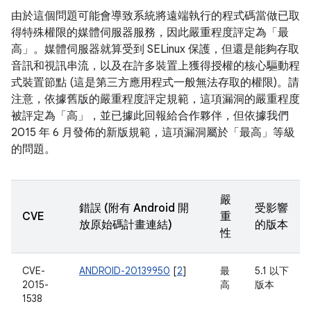
由於這個問題可能會導致系統將遠端執行的程式碼當做已取
得特殊權限的媒體伺服器服務，因此嚴重程度評定為「最
高」。媒體伺服器就算受到 SELinux 保護，但還是能夠存取
音訊和視訊串流，以及在許多裝置上獲得授權的核心驅動程
式裝置節點 (這是第三方應用程式一般無法存取的權限)。請
注意，依據舊版的嚴重程度評定規範，這項漏洞的嚴重程度
被評定為「高」，並已據此回報給合作夥伴，但依據我們
2015 年 6 月發佈的新版規範，這項漏洞屬於「最高」等級
的問題。
嚴
錯誤 (附有 Android 開
受影響
CVE
重
放原始碼計畫連結)
的版本
性
CVE-
ANDROID-20139950
[
2
]
最
5.1 以下
2015-
高
版本
1538