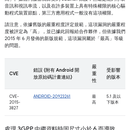
音訊和視訊串流，以及在許多裝置上具有特殊權限的核心驅
動程式裝置節點，第三方應用程式一般沒有這項權限。
請注意，依據舊版的嚴重程度評定規範，這項漏洞的嚴重程
度被評定為「高」，並已據此回報給合作夥伴，但依據我們
2015 年 6 月發佈的新版規範，這項漏洞屬於「最高」等級
的問題。
嚴
錯誤 (附有 Android 開
受影響
CVE
重
放原始碼計畫連結)
的版本
性
CVE-
ANDROID-20923261
最
5.1 及以
2015-
高
下版本
3827
處理 3GPP 中繼資料時因尺寸小於 6 而導致