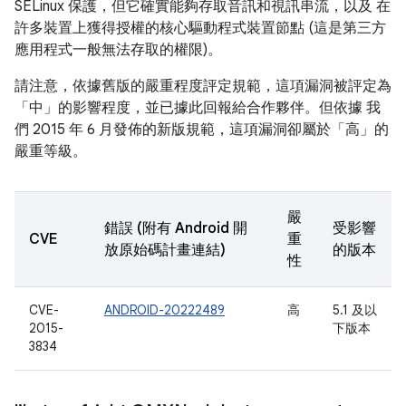
SELinux 保護，但它確實能夠存取音訊和視訊串流，以及 在
許多裝置上獲得授權的核心驅動程式裝置節點 (這是第三方
應用程式一般無法存取的權限)。
請注意，依據舊版的嚴重程度評定規範，這項漏洞被評定為
「中」的影響程度，並已據此回報給合作夥伴。但依據 我
們 2015 年 6 月發佈的新版規範，這項漏洞卻屬於「高」的
嚴重等級。
嚴
錯誤 (附有 Android 開
受影響
CVE
重
放原始碼計畫連結)
的版本
性
CVE-
ANDROID-20222489
高
5.1 及以
2015-
下版本
3834