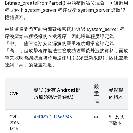
Bitmap_createFromParcel() 中的整數溢位現象，可讓應用
程式終止 system_server 程序或從 system_server 讀取記
憶體資料。
由於這個問題可能會導致機密資料透過 system_server 程
序洩露給未獲授權的本機程序，因此嚴重程度評定為
「中」。儘管這類安全漏洞的嚴重程度通常會評定為
「高」，但攻擊程序無法控管成功攻擊後外洩的資料，而攻
擊失敗時會讓裝置暫時無法使用 (必須重新啟動)，因此並未
達到「高」的嚴重程度。
嚴
錯誤 (附有 Android 開
受影響
CVE
重
放原始碼計畫連結)
的版本
性
CVE-
ANDROID-19666945
中
5.1 及以
2015-
下版本
1536