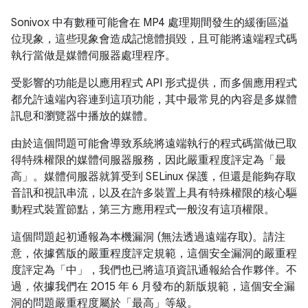
Sonivox 中有數種可能會在 MP4 處理期間發生的緩衝區溢
位現象，這些現象會造成記憶體損毀，且可能將遠端程式碼
執行當做是媒體伺服器處理程序。
受影響的功能是以應用程式 API 形式提供，而多個應用程式
都允許遠端內容連到這項功能，其中最常見的內容是多媒體
訊息和瀏覽器中播放的媒體。
由於這個問題可能會導致系統將遠端執行的程式碼當做已取
得特殊權限的媒體伺服器服務，因此嚴重程度評定為「最
高」。媒體伺服器就算受到 SELinux 保護，但還是能夠存取
音訊和視訊串流，以及在許多裝置上具有特殊權限的核心驅
動程式裝置節點，第三方應用程式一般沒有這項權限。
這個問題起初通報為本機漏洞 (無法透過遠端存取)。請注
意，依據舊版的嚴重程度評定規範，這個安全漏洞的嚴重程
度評定為「中」，我們也已將這項資訊通報給合作夥伴。不
過，依據我們在 2015 年 6 月發布的新版規範，這個安全漏
洞的問題嚴重程度屬於「最高」等級。