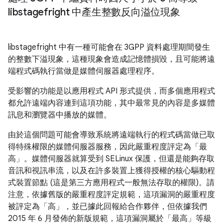
libstagefright 中產生整數反向溢位現象
libstagefright 中有一種可能會在 3GPP 資料處理期間發生
的整數下溢現象，這種現象會造成記憶體損毀，且可能將遠
端程式碼執行當做是媒體伺服器處理程序。
受影響的功能是以應用程式 API 形式提供，而多個應用程式
都允許遠端內容連到這項功能，其中最常見的內容是多媒體
訊息和瀏覽器中播放的媒體。
由於這個問題可能會導致系統將遠端執行的程式碼當做已取
得特殊權限的媒體伺服器服務，因此嚴重程度評定為「最
高」。媒體伺服器就算受到 SELinux 保護，但還是能夠存取
音訊和視訊串流，以及在許多裝置上獲得授權的核心驅動程
式裝置節點 (這是第三方應用程式一般無法存取的權限)。請
注意，依據舊版的嚴重程度評定規範，這項漏洞的嚴重程度
被評定為「高」，並已據此回報給合作夥伴，但依據我們
2015 年 6 月發佈的新版規範，這項漏洞屬於「最高」等級