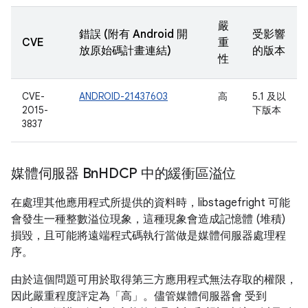
嚴
錯誤 (附有 Android 開
受影響
CVE
重
放原始碼計畫連結)
的版本
性
CVE-
ANDROID-21437603
高
5.1 及以
2015-
下版本
3837
媒體伺服器 Bn
HDCP 中的緩衝區溢位
在處理其他應用程式所提供的資料時，libstagefright 可能
會發生一種整數溢位現象，這種現象會造成記憶體 (堆積)
損毀，且可能將遠端程式碼執行當做是媒體伺服器處理程
序。
由於這個問題可用於取得第三方應用程式無法存取的權限，
因此嚴重程度評定為「高」。儘管媒體伺服器會 受到