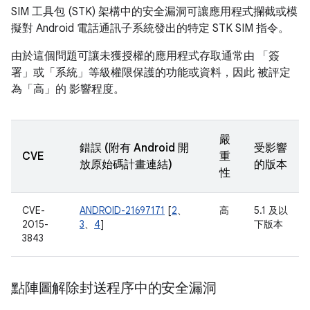
SIM 工具包 (STK) 架構中的安全漏洞可讓應用程式攔截或模
擬對 Android 電話通訊子系統發出的特定 STK SIM 指令。
由於這個問題可讓未獲授權的應用程式存取通常由 「簽
署」或「系統」等級權限保護的功能或資料，因此 被評定
為「高」的 影響程度。
嚴
錯誤 (附有 Android 開
受影響
CVE
重
放原始碼計畫連結)
的版本
性
CVE-
ANDROID-21697171
[
2
、
高
5.1 及以
2015-
3
、
4
]
下版本
3843
點陣圖解除封送程序中的安全漏洞