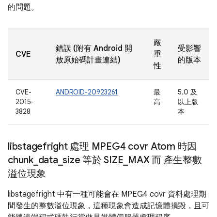
的問題。
嚴
錯誤 (附有 Android 開
受影響
CVE
重
放原始碼計畫連結)
的版本
性
CVE-
ANDROID-20923261
最
5.0 及
2015-
高
以上版
3828
本
libstagefright 處理 MPEG4 covr Atom 時因
chunk
_
data
_
size 等於 SIZE
_
MAX 而 產生整數
溢位現象
libstagefright 中有一種可能會在 MPEG4 covr 資料處理期
間發生的整數溢位現象，這種現象會造成記憶體損毀，且可