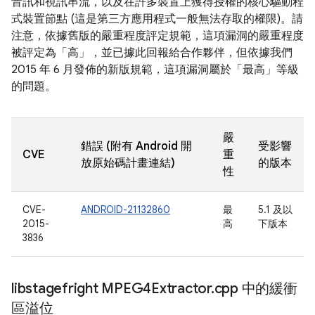
音訊和視訊串流，以及在許多裝置上獲得授權的核心驅動程
式裝置節點 (這是第三方應用程式一般無法存取的權限)。請
注意，依據舊版的嚴重程度評定規範，這項漏洞的嚴重程度
被評定為「高」，並已據此回報給合作夥伴，但依據我們
2015 年 6 月發佈的新版規範，這項漏洞屬於「最高」等級
的問題。
嚴
錯誤 (附有 Android 開
受影響
CVE
重
放原始碼計畫連結)
的版本
性
CVE-
ANDROID-21132860
最
5.1 及以
2015-
高
下版本
3836
libstagefright MPEG4Extractor
.
cpp 中的緩衝
區溢位