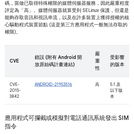
碼，當做已取得特殊權限的媒體伺服器服務，因此嚴重程度
評定為「高」。媒體伺服器就算受到 SELinux 保護，但還是
能夠存取音訊和視訊串流，以及在許多裝置上獲得授權的核
心驅動程式裝置節點 (這是第三方應用程式一般無法存取的
權限)。
嚴
錯誤 (附有 Android 開
受影響
CVE
重
放原始碼計畫連結)
的版本
性
CVE-
ANDROID-21953516
高
5.1 及
2015-
以下版
3842
本
應用程式可攔截或模擬對電話通訊系統發出 SIM
指令