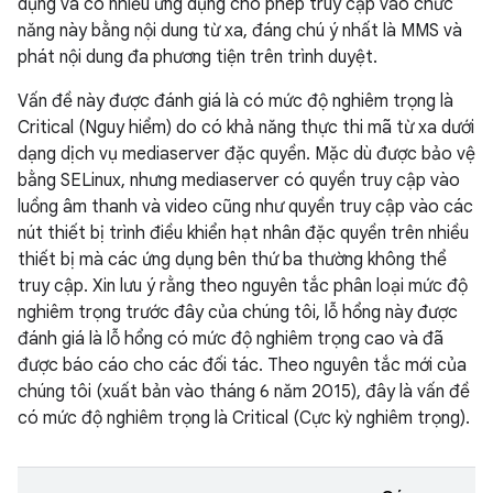
dụng và có nhiều ứng dụng cho phép truy cập vào chức
năng này bằng nội dung từ xa, đáng chú ý nhất là MMS và
phát nội dung đa phương tiện trên trình duyệt.
Vấn đề này được đánh giá là có mức độ nghiêm trọng là
Critical (Nguy hiểm) do có khả năng thực thi mã từ xa dưới
dạng dịch vụ mediaserver đặc quyền. Mặc dù được bảo vệ
bằng SELinux, nhưng mediaserver có quyền truy cập vào
luồng âm thanh và video cũng như quyền truy cập vào các
nút thiết bị trình điều khiển hạt nhân đặc quyền trên nhiều
thiết bị mà các ứng dụng bên thứ ba thường không thể
truy cập. Xin lưu ý rằng theo nguyên tắc phân loại mức độ
nghiêm trọng trước đây của chúng tôi, lỗ hổng này được
đánh giá là lỗ hổng có mức độ nghiêm trọng cao và đã
được báo cáo cho các đối tác. Theo nguyên tắc mới của
chúng tôi (xuất bản vào tháng 6 năm 2015), đây là vấn đề
có mức độ nghiêm trọng là Critical (Cực kỳ nghiêm trọng).