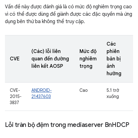
Vấn đề này được đánh giá là có mức độ nghiêm trọng cao
vì có thể được dùng để giành được các đặc quyền mà ứng
dụng bên thứ ba không thể truy cập.
Các
(Các) lỗi liên
Mức độ
phiên
CVE
quan đến đường
nghiêm
bản bị
liên kết AOSP
trọng
ảnh
hưởng
CVE-
ANDROID-
Cao
5.1 trở
2015-
21437603
xuống
3837
Lỗi tràn bộ đệm trong mediaserver Bn
HDCP