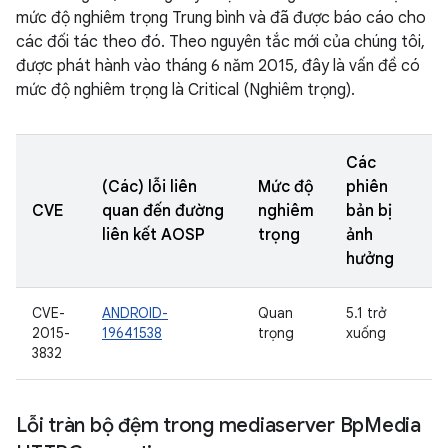
mức độ nghiêm trọng Trung bình và đã được báo cáo cho
các đối tác theo đó. Theo nguyên tắc mới của chúng tôi,
được phát hành vào tháng 6 năm 2015, đây là vấn đề có
mức độ nghiêm trọng là Critical (Nghiêm trọng).
Các
(Các) lỗi liên
Mức độ
phiên
CVE
quan đến đường
nghiêm
bản bị
liên kết AOSP
trọng
ảnh
hưởng
CVE-
ANDROID-
Quan
5.1 trở
2015-
19641538
trọng
xuống
3832
Lỗi tràn bộ đệm trong mediaserver Bp
Media