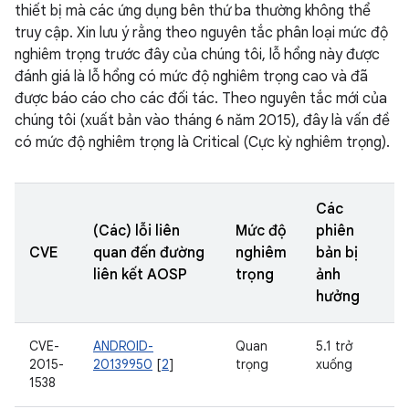
thiết bị mà các ứng dụng bên thứ ba thường không thể
truy cập. Xin lưu ý rằng theo nguyên tắc phân loại mức độ
nghiêm trọng trước đây của chúng tôi, lỗ hổng này được
đánh giá là lỗ hổng có mức độ nghiêm trọng cao và đã
được báo cáo cho các đối tác. Theo nguyên tắc mới của
chúng tôi (xuất bản vào tháng 6 năm 2015), đây là vấn đề
có mức độ nghiêm trọng là Critical (Cực kỳ nghiêm trọng).
Các
(Các) lỗi liên
Mức độ
phiên
CVE
quan đến đường
nghiêm
bản bị
liên kết AOSP
trọng
ảnh
hưởng
CVE-
ANDROID-
Quan
5.1 trở
2015-
20139950
[
2
]
trọng
xuống
1538