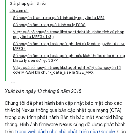
Giải pháp giảm thiểu
Lời cảm ơn
Số nguyên tràn trong quá trình xử lý nguyên tử MP4
Số nguyên âm trong quá trình xử lý ESDS
Vượt quá số nguyên trong libstagefright khi phân tích cú pháp
nguyên tử MPEG4 tx3g
Số nguyên âm trong libstagefright khi xử lý các nguyên tử covr
MPEG4
Số nguyên âm trong libstagefright nếu kích thước dưới 6 trong
khi xử lý siêu dữ liệu 3GPP
Vượt quá số nguyên trong libstagefright xử lý các nguyên tử
covr MPEG4 khi chunk_data_size là SIZE_MAX
Xuất bản ngày 13 tháng 8 năm 2015
Chúng tôi đã phát hành bản cập nhật bảo mật cho các
thiết bị Nexus thông qua bản cập nhật qua mạng (OTA)
trong quy trình phát hành Bản tin bảo mật Android hằng
tháng. Hình ảnh firmware Nexus cũng đã được phát hành
trên
trang web dành cho nhà phát triển của Google
. Các