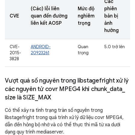
Các
(Các) lỗi liên
Mức độ
phiên
CVE
quan đến đường
nghiêm
bản bị
liên kết AOSP
trọng
ảnh
hưởng
CVE-
ANDROID-
Quan
5.0 trở lên
2015-
20923261
trọng
3828
Vượt quá số nguyên trong libstagefright xử lý
các nguyên tử covr MPEG4 khi chunk
_
data
_
size là SIZE
_
MAX
Có thể xảy ra tình trạng tràn số nguyên trong
libstagefright trong quá trình xử lý dữ liệu covr MPEG4,
dẫn đến hỏng bộ nhớ và có thể thực thi mã từ xa dưới
dạng quy trình mediaserver.