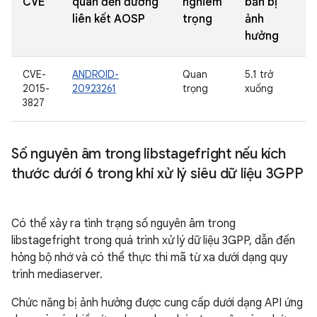
CVE
quan đến đường
nghiêm
bản bị
liên kết AOSP
trọng
ảnh
hưởng
CVE-
ANDROID-
Quan
5.1 trở
2015-
20923261
trọng
xuống
3827
Số nguyên âm trong libstagefright nếu kích
thước dưới 6 trong khi xử lý siêu dữ liệu 3GPP
Có thể xảy ra tình trạng số nguyên âm trong
libstagefright trong quá trình xử lý dữ liệu 3GPP, dẫn đến
hỏng bộ nhớ và có thể thực thi mã từ xa dưới dạng quy
trình mediaserver.
Chức năng bị ảnh hưởng được cung cấp dưới dạng API ứng