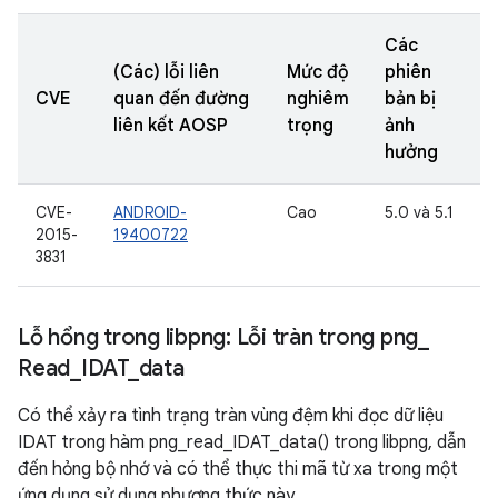
Các
(Các) lỗi liên
Mức độ
phiên
CVE
quan đến đường
nghiêm
bản bị
liên kết AOSP
trọng
ảnh
hưởng
CVE-
ANDROID-
Cao
5.0 và 5.1
2015-
19400722
3831
Lỗ hổng trong libpng: Lỗi tràn trong png
_
Read
_
IDAT
_
data
Có thể xảy ra tình trạng tràn vùng đệm khi đọc dữ liệu
IDAT trong hàm png_read_IDAT_data() trong libpng, dẫn
đến hỏng bộ nhớ và có thể thực thi mã từ xa trong một
ứng dụng sử dụng phương thức này.