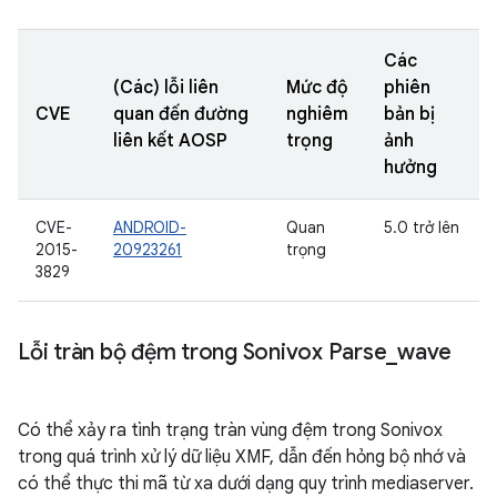
Các
(Các) lỗi liên
Mức độ
phiên
CVE
quan đến đường
nghiêm
bản bị
liên kết AOSP
trọng
ảnh
hưởng
CVE-
ANDROID-
Quan
5.0 trở lên
2015-
20923261
trọng
3829
Lỗi tràn bộ đệm trong Sonivox Parse
_
wave
Có thể xảy ra tình trạng tràn vùng đệm trong Sonivox
trong quá trình xử lý dữ liệu XMF, dẫn đến hỏng bộ nhớ và
có thể thực thi mã từ xa dưới dạng quy trình mediaserver.