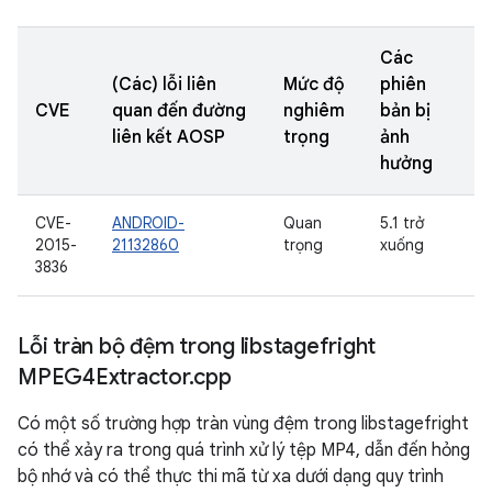
Các
(Các) lỗi liên
Mức độ
phiên
CVE
quan đến đường
nghiêm
bản bị
liên kết AOSP
trọng
ảnh
hưởng
CVE-
ANDROID-
Quan
5.1 trở
2015-
21132860
trọng
xuống
3836
Lỗi tràn bộ đệm trong libstagefright
MPEG4Extractor
.
cpp
Có một số trường hợp tràn vùng đệm trong libstagefright
có thể xảy ra trong quá trình xử lý tệp MP4, dẫn đến hỏng
bộ nhớ và có thể thực thi mã từ xa dưới dạng quy trình