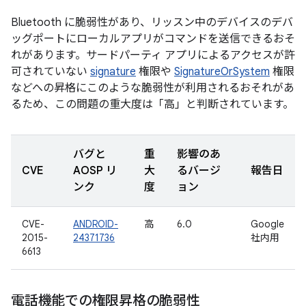
Bluetooth に脆弱性があり、リッスン中のデバイスのデバ
ッグポートにローカルアプリがコマンドを送信できるおそ
れがあります。サードパーティ アプリによるアクセスが許
可されていない
signature
権限や
SignatureOrSystem
権限
などへの昇格にこのような脆弱性が利用されるおそれがあ
るため、この問題の重大度は「高」と判断されています。
バグと
重
影響のあ
CVE
AOSP リ
大
るバージ
報告日
ンク
度
ョン
CVE-
ANDROID-
高
6.0
Google
2015-
24371736
社内用
6613
電話機能での権限昇格の脆弱性