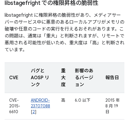
libstagefright での権限昇格の脆弱性
libstagefright に権限昇格の脆弱性があり、メディアサー
バーのサービス中に悪意のあるローカルアプリがメモリの
破壊や任意のコードの実行を行えるおそれがあります。こ
の問題は、通常は「重大」と判断されますが、リモートで
悪用される可能性が低いため、重大度は「高」と判断され
ています。
バグと
重
影響のあ
CVE
AOSP リ
大
るバージ
報告日
ンク
度
ョン
CVE-
ANDROID-
高
6.0 以下
2015 年
2015-
23707088
8 月 19
6610
[
2
]
日