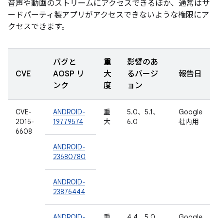
音声や動画のストリームにアクセスできるほか、通常はサ
ードパーティ製アプリがアクセスできないような権限にア
クセスできます。
バグと
重
影響のあ
CVE
AOSP リ
大
るバージ
報告日
ンク
度
ョン
CVE-
ANDROID-
重
5.0、5.1、
Google
2015-
19779574
大
6.0
社内用
6608
ANDROID-
23680780
ANDROID-
23876444
ANDROID-
重
4.4、5.0、
Google