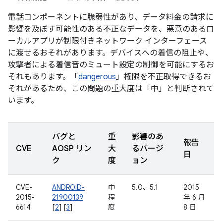
電話コンポーネントに脆弱性があり、データ料金の請求に
影響を及ぼす可能性のある不正なデータを、悪意のあるロ
ーカルアプリが制限付きネットワーク インターフェース
に渡せるおそれがあります。デバイスへの着信の阻止や、
攻撃者による着信音のミュート設定の制御を可能にするお
それもあります。「
dangerous
」権限を不正取得できるお
それがあるため、この問題の重大度は「中」と判断されて
います。
バグと
重
影響のあ
報告
CVE
AOSP リン
大
るバージ
日
ク
度
ョン
CVE-
ANDROID-
中
5.0、5.1
2015
2015-
21900139
程
年 6 月
6614
[
2
] [
3
]
度
8 日