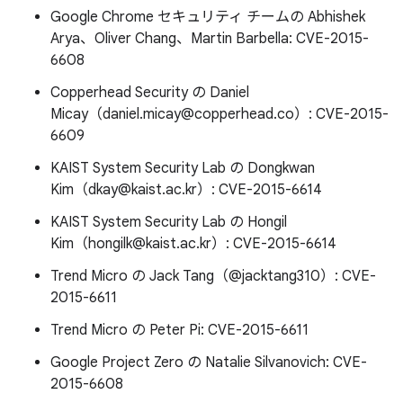
Google Chrome セキュリティ チームの Abhishek
Arya、Oliver Chang、Martin Barbella: CVE-2015-
6608
Copperhead Security の Daniel
Micay（daniel.micay@copperhead.co）: CVE-2015-
6609
KAIST System Security Lab の Dongkwan
Kim（dkay@kaist.ac.kr）: CVE-2015-6614
KAIST System Security Lab の Hongil
Kim（hongilk@kaist.ac.kr）: CVE-2015-6614
Trend Micro の Jack Tang（@jacktang310）: CVE-
2015-6611
Trend Micro の Peter Pi: CVE-2015-6611
Google Project Zero の Natalie Silvanovich: CVE-
2015-6608