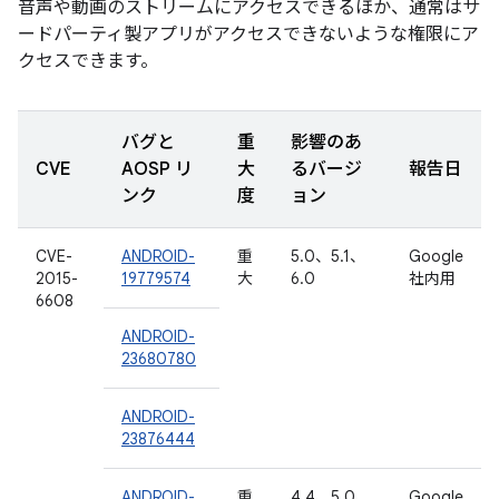
音声や動画のストリームにアクセスできるほか、通常はサ
ードパーティ製アプリがアクセスできないような権限にア
クセスできます。
バグと
重
影響のあ
CVE
AOSP リ
大
るバージ
報告日
ンク
度
ョン
CVE-
ANDROID-
重
5.0、5.1、
Google
2015-
19779574
大
6.0
社内用
6608
ANDROID-
23680780
ANDROID-
23876444
ANDROID-
重
4.4、5.0、
Google