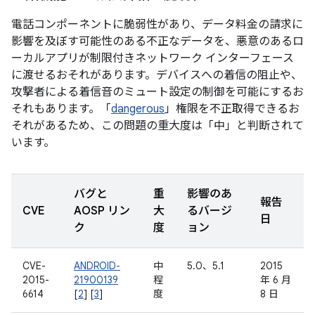
電話コンポーネントに脆弱性があり、データ料金の請求に
影響を及ぼす可能性のある不正なデータを、悪意のあるロ
ーカルアプリが制限付きネットワーク インターフェース
に渡せるおそれがあります。デバイスへの着信の阻止や、
攻撃者による着信音のミュート設定の制御を可能にするお
それもあります。「
dangerous
」権限を不正取得できるお
それがあるため、この問題の重大度は「中」と判断されて
います。
バグと
重
影響のあ
報告
CVE
AOSP リン
大
るバージ
日
ク
度
ョン
CVE-
ANDROID-
中
5.0、5.1
2015
2015-
21900139
程
年 6 月
6614
[
2
] [
3
]
度
8 日