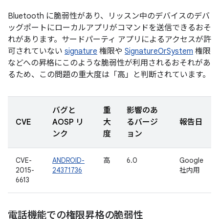
Bluetooth に脆弱性があり、リッスン中のデバイスのデバ
ッグポートにローカルアプリがコマンドを送信できるおそ
れがあります。サードパーティ アプリによるアクセスが許
可されていない
signature
権限や
SignatureOrSystem
権限
などへの昇格にこのような脆弱性が利用されるおそれがあ
るため、この問題の重大度は「高」と判断されています。
バグと
重
影響のあ
CVE
AOSP リ
大
るバージ
報告日
ンク
度
ョン
CVE-
ANDROID-
高
6.0
Google
2015-
24371736
社内用
6613
電話機能での権限昇格の脆弱性