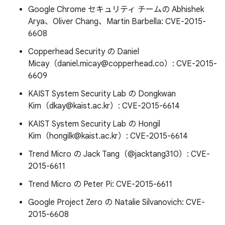
Google Chrome セキュリティ チームの Abhishek
Arya、Oliver Chang、Martin Barbella: CVE-2015-
6608
Copperhead Security の Daniel
Micay（daniel.micay@copperhead.co）: CVE-2015-
6609
KAIST System Security Lab の Dongkwan
Kim（dkay@kaist.ac.kr）: CVE-2015-6614
KAIST System Security Lab の Hongil
Kim（hongilk@kaist.ac.kr）: CVE-2015-6614
Trend Micro の Jack Tang（@jacktang310）: CVE-
2015-6611
Trend Micro の Peter Pi: CVE-2015-6611
Google Project Zero の Natalie Silvanovich: CVE-
2015-6608