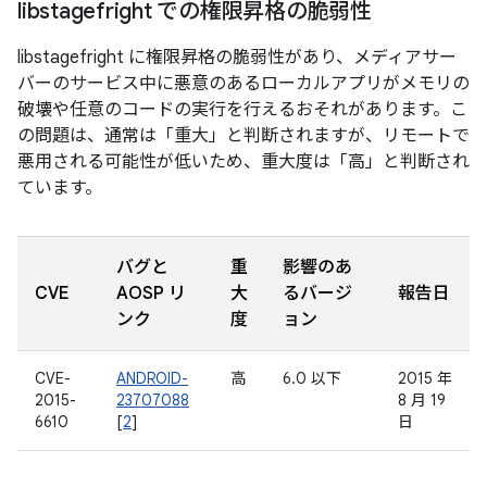
libstagefright での権限昇格の脆弱性
libstagefright に権限昇格の脆弱性があり、メディアサー
バーのサービス中に悪意のあるローカルアプリがメモリの
破壊や任意のコードの実行を行えるおそれがあります。こ
の問題は、通常は「重大」と判断されますが、リモートで
悪用される可能性が低いため、重大度は「高」と判断され
ています。
バグと
重
影響のあ
CVE
AOSP リ
大
るバージ
報告日
ンク
度
ョン
CVE-
ANDROID-
高
6.0 以下
2015 年
2015-
23707088
8 月 19
6610
[
2
]
日