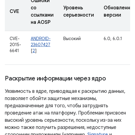
Ошибки
со
Уровень
Обновленны
CVE
ссылками
серьезности
версии
на AOSP
CVE-
ANDROID-
Высокий
6.0, 6.0.1
2015-
23607427
6641
[
2
]
Раскрытие информации через ядро
Уязвимость в ядре, приводящая к раскрытию данных,
позволяет обойти защитные механизмы,
предназначенные для того, чтобы затруднять
проведение атак на платформу. Проблемам присвоен
высокий уровень серьезности, поскольку из-за них
можно также получить разрешения, недоступные
сторонним приложениям (например,
Signature
и