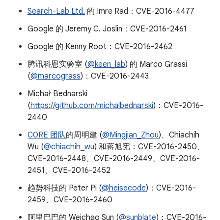
Search-Lab Ltd.
的 Imre Rad：CVE-2016-4477
Google 的 Jeremy C. Joslin：CVE-2016-2461
Google 的 Kenny Root：CVE-2016-2462
腾讯科恩实验室 (
@keen_lab
) 的 Marco Grassi
(
@marcograss
)：CVE-2016-2443
Michał Bednarski
(
https://github.com/michalbednarski
)：CVE-2016-
2440
C0RE 团队
的周明建 (
@Mingjian_Zhou
)、Chiachih
Wu (
@chiachih_wu
) 和蒋旭宪：CVE-2016-2450、
CVE-2016-2448、CVE-2016-2449、CVE-2016-
2451、CVE-2016-2452
趋势科技的 Peter Pi (
@heisecode
)：CVE-2016-
2459、CVE-2016-2460
阿里巴巴的 Weichao Sun (
@sunblate
)：CVE-2016-