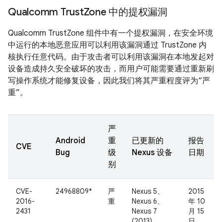
Qualcomm Trust
Zone 中的提权漏洞
Qualcomm TrustZone 组件中有一个提权漏洞，在安全环境
中运行的本地恶意应用可以利用该漏洞通过 TrustZone 内
核执行任意代码。由于攻击者可以利用该漏洞在本地发起对
设备造成持久安全破坏的攻击，而用户可能需要通过重新刷
写操作系统才能修复设备，因此我们将其严重程度评为“严
重”。
严
Android
重
已更新的
报告
CVE
Bug
级
Nexus 设备
日期
别
CVE-
24968809*
严
Nexus 5、
2015
2016-
重
Nexus 6、
年 10
2431
Nexus 7
月 15
(2013)、
日