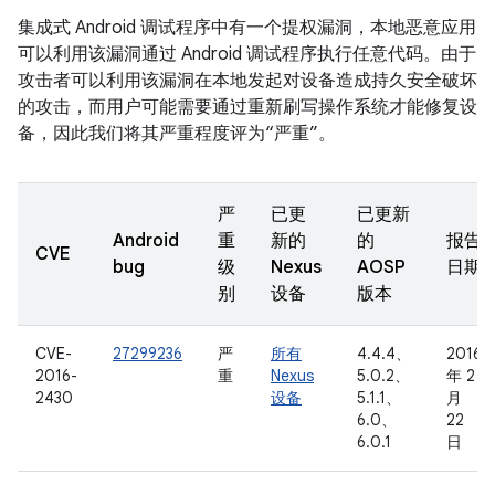
集成式 Android 调试程序中有一个提权漏洞，本地恶意应用
可以利用该漏洞通过 Android 调试程序执行任意代码。由于
攻击者可以利用该漏洞在本地发起对设备造成持久安全破坏
的攻击，而用户可能需要通过重新刷写操作系统才能修复设
备，因此我们将其严重程度评为“严重”。
严
已更
已更新
Android
重
新的
的
报告
CVE
bug
级
Nexus
AOSP
日期
别
设备
版本
CVE-
27299236
严
所有
4.4.4、
2016
2016-
重
Nexus
5.0.2、
年 2
2430
设备
5.1.1、
月
6.0、
22
6.0.1
日