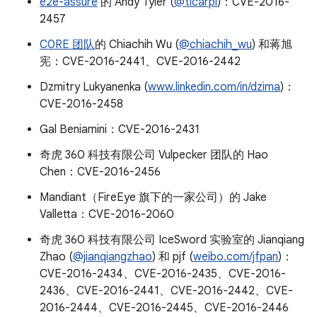
e2e-assure
的 Andy Tyler (
@ticarpi
)：CVE-2016-
2457
C0RE 团队
的 Chiachih Wu (
@chiachih_wu
) 和蒋旭
宪：CVE-2016-2441、CVE-2016-2442
Dzmitry Lukyanenka (
www.linkedin.com/in/dzima
)：
CVE-2016-2458
Gal Beniamini：CVE-2016-2431
奇虎 360 科技有限公司 Vulpecker 团队的 Hao
Chen：CVE-2016-2456
Mandiant（FireEye 旗下的一家公司）的 Jake
Valletta：CVE-2016-2060
奇虎 360 科技有限公司 IceSword 实验室的 Jianqiang
Zhao (
@jianqiangzhao
) 和 pjf (
weibo.com/jfpan
)：
CVE-2016-2434、CVE-2016-2435、CVE-2016-
2436、CVE-2016-2441、CVE-2016-2442、CVE-
2016-2444、CVE-2016-2445、CVE-2016-2446