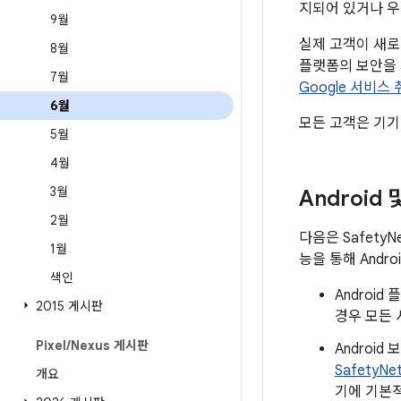
지되어 있거나 우
9월
실제 고객이 새로 
8월
플랫폼의 보안을
7월
Google 서비스
6월
모든 고객은 기기
5월
4월
3월
Android
2월
다음은 Safety
1월
능을 통해 Andr
색인
Androi
2015 게시판
경우 모든 
Pixel
/
Nexus 게시판
Androi
SafetyNe
개요
기에 기본적