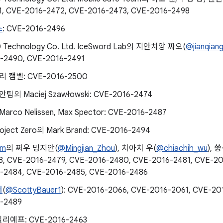
1, CVE-2016-2472, CVE-2016-2473, CVE-2016-2498
스
: CVE-2016-2496
0 Technology Co. Ltd. IceSword Lab의 지안치앙 짜오(
@jianqian
-2490, CVE-2016-2491
 리 캠벨: CVE-2016-2500
안팀의 Maciej Szawłowski: CVE-2016-2474
arco Nelissen, Max Spector: CVE-2016-2487
oject Zero의 Mark Brand: CVE-2016-2494
am
의 쩌우 밍지안(
@Mingjian_Zhou
), 치아치 우(
@chiachih_wu
), 
8, CVE-2016-2479, CVE-2016-2480, CVE-2016-2481, CVE-20
-2484, CVE-2016-2485, CVE-2016-2486
어
(
@ScottyBauer1
): CVE-2016-2066, CVE-2016-2061, CVE-20
-2489
예프: CVE-2016-2463