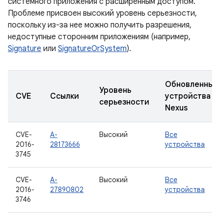
системного приложения с расширенным доступом.
Проблеме присвоен высокий уровень серьезности,
поскольку из-за нее можно получить разрешения,
недоступные сторонним приложениям (например,
Signature
или
SignatureOrSystem
).
Обновленные
Уровень
CVE
Ссылки
устройства
серьезности
Nexus
CVE-
A-
Высокий
Все
2016-
28173666
устройства
3745
CVE-
A-
Высокий
Все
2016-
27890802
устройства
3746