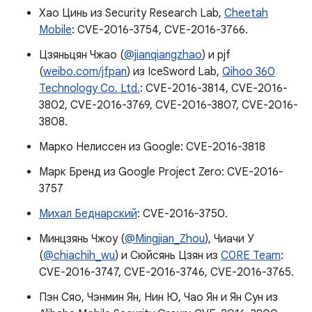
Хао Цинь из Security Research Lab,
Cheetah
Mobile
: CVE-2016-3754, CVE-2016-3766.
Цзяньцян Чжао (
@jianqiangzhao
) и pjf
(
weibo.com/jfpan
) из IceSword Lab,
Qihoo 360
Technology Co. Ltd.
: CVE-2016-3814, CVE-2016-
3802, CVE-2016-3769, CVE-2016-3807, CVE-2016-
3808.
Марко Нелиссен из Google: CVE-2016-3818
Марк Бренд из Google Project Zero: CVE-2016-
3757
Михал Беднарский
: CVE-2016-3750.
Минцзянь Чжоу (
@Mingjian_Zhou
), Чиачи У
(
@chiachih_wu
) и Сюйсянь Цзян из
C0RE Team
:
CVE-2016-3747, CVE-2016-3746, CVE-2016-3765.
Пэн Сяо, Чэнмин Ян, Нин Ю, Чао Ян и Ян Сун из