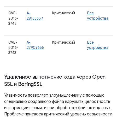
CVE-
A-
Критический
Все
2016-
28165659
устройства
3742
CVE-
A-
Критический
Все
2016-
27907656
устройства
3743
Удаленное выполнение кода через Open
SSL и Boring
SSL
Уязвимость позволяет злоумышленнику с помощью
специально созданного файла нарушить целостность
информации в памяти при обработке файлов и данных.
Проблеме присвоен критический уровень серьезности