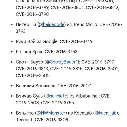
Alibaba Mobile Security Group: CVE-2016-3800,
CVE-2016-3799, CVE-2016-3801, CVE-2016-3812,
CVE-2016-3798
Питер Пи (
@heisecode
) из Trend Micro: CVE-2016-
3793.
Рики Вэй из Google: CVE-2016-3749
Роланд Крак: CVE-2016-3753
Скотт Бауэр (
@ScottyBauer1
): CVE-2016-3797,
CVE-2016-3813, CVE-2016-3815, CVE-2016-2501,
CVE-2016-2502.
Василий Васильев: CVE-2016-2507.
Вэйчао Сунь (
@sunblate
) из Alibaba Inc.: CVE-
2016-2508, CVE-2016-3755.
Вэнь Ню (
@NWMonster
) из KeenLab (
@keen_lab
),
Tencent: CVE-2016-3809.