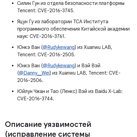
Силин Гун из отдела безопасности платформы
Tencent: CVE-2016-3745.
Яцун Гу из лаборатории TCA Института
программного обеспечения Китайской академии
наук: CVE-2016-3761.
Юнкэ Ван (
@Rudykewang
) из Xuanwu LAB,
Tencent: CVE-2016-2505.
Юнкэ Ван (
@Rudykewang
) и Вэй Вэй
(
@Danny__Wei
) из Xuanwu LAB, Tencent: CVE-
2016-2506.
Юйлун Чжан и Тао (Ленкс) Вэй из Baidu X-Lab:
CVE-2016-3744.
Описание уязвимостей
(исправление системы