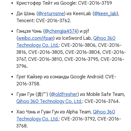
Кристофер Тейт из Google: CVE-2016-3759
Ди Шэнь (
@returnsme
) из KeenLab (
@keen_lab
),
Tencent: CVE-2016-3762.
Гэнцзя Чэнь (
@chengjia4574
) и pjf
(
weibo.com/jfpan
) из IceSword Lab,
Qihoo 360
Technology Co. Ltd.
: CVE-2016-3806, CVE-2016-
3816, CVE-2016-3805, CVE-2016-3804, CVE-2016-
3767, CVE-2016-3810, CVE-2016-3795, CVE-2016-
3796.
Грег Кайзер из команды Google Android: CVE-
2016-3758.
Гуан Гун (龚广) (
@oldfresher
) из Mobile Safe Team,
Qihoo 360 Technology Co. Ltd.
: CVE-2016-3764.
Хао Чэнь и Гуан Гун из Alpha Team,
Qihoo 360
Technology Co. Ltd.
: CVE-2016-3792, CVE-2016-
3768.