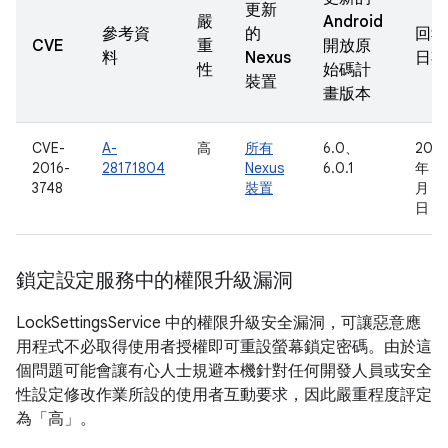
更新
嚴
Android
參考資
的
回報
CVE
重
開放原
料
Nexus
日期
性
始碼計
裝置
畫版本
CVE-
A-
高
所有
6.0、
2016
2016-
28171804
Nexus
6.0.1
年 4
3748
裝置
月 13
日
鎖定設定服務中的權限升級漏洞
LockSettingsService 中的權限升級安全漏洞，可讓惡意應
用程式不必取得使用者授權即可重設螢幕鎖定密碼。由於這
個問題可能會讓有心人士規避本機針對任何開發人員或安全
性設定修改作業所設的使用者互動要求，因此嚴重程度評定
為「高」。