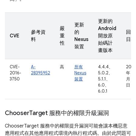
更新的
更新
嚴
Android
參考資
的
回報
CVE
重
開放原
料
Nexus
日期
性
始碼計
裝置
畫版本
CVE-
A-
高
所有
4.4.4、
2015
2016-
28395952
Nexus
5.0.2、
年 12
3750
裝置
5.1.1、
月 16
6.0、
日
6.0.1
Chooser
Target 服務中的權限升級漏洞
ChooserTarget 服務中的權限提升漏洞可能會讓本機惡意
應用程式在其他應用程式環境內執行程式碼。由於此問題可