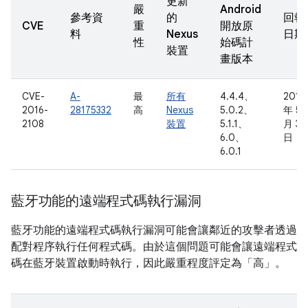
更新
嚴
Android
參考資
的
回報
CVE
重
開放原
料
Nexus
日期
性
始碼計
裝置
畫版本
CVE-
A-
最
所有
4.4.4、
2016
2016-
28175332
高
Nexus
5.0.2、
年 5
2108
裝置
5.1.1、
月 3
6.0、
日
6.0.1
藍牙功能的遠端程式碼執行漏洞
藍牙功能的遠端程式碼執行漏洞可能會讓鄰近的攻擊者透過
配對程序執行任何程式碼。由於這個問題可能會讓遠端程式
碼在藍牙裝置啟動時執行，因此嚴重程度評定為「高」。