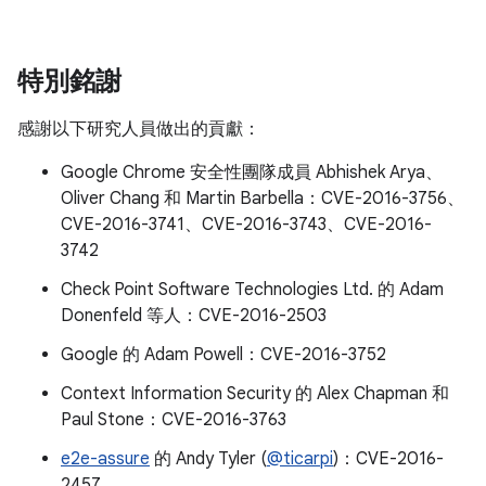
特別銘謝
感謝以下研究人員做出的貢獻：
Google Chrome 安全性團隊成員 Abhishek Arya、
Oliver Chang 和 Martin Barbella：CVE-2016-3756、
CVE-2016-3741、CVE-2016-3743、CVE-2016-
3742
Check Point Software Technologies Ltd. 的 Adam
Donenfeld 等人：CVE-2016-2503
Google 的 Adam Powell：CVE-2016-3752
Context Information Security 的 Alex Chapman 和
Paul Stone：CVE-2016-3763
e2e-assure
的 Andy Tyler (
@ticarpi
)：CVE-2016-
2457