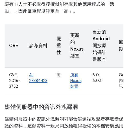
讓有心人士不必取得授權就能存取其他應用程式的「活
動」，因此嚴重程度評定為「高」。
更新的
更新
嚴
Android
的
回報
CVE
參考資料
重
開放原
Nexus
期
性
始碼計
裝置
畫版本
CVE-
A-
高
所有
6.0、
Goo
2016-
28384423
Nexus
6.0.1
內部
3752
裝置
訊
媒體伺服器中的資訊外洩漏洞
媒體伺服器中的資訊外洩漏洞可能會讓遠端攻擊者存取受保
護的資料，這類資料一般只開放給獲得授權的本機安裝應用