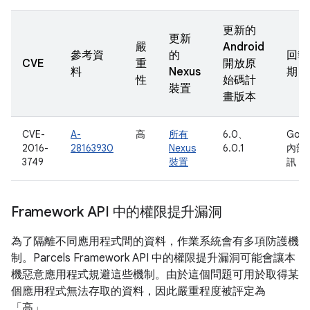
更新的
更新
嚴
Android
參考資
的
回報
CVE
重
開放原
料
Nexus
期
性
始碼計
裝置
畫版本
CVE-
A-
高
所有
6.0、
Goog
2016-
28163930
Nexus
6.0.1
內部
3749
裝置
訊
Framework API 中的權限提升漏洞
為了隔離不同應用程式間的資料，作業系統會有多項防護機
制。Parcels Framework API 中的權限提升漏洞可能會讓本
機惡意應用程式規避這些機制。由於這個問題可用於取得某
個應用程式無法存取的資料，因此嚴重程度被評定為
「高」。