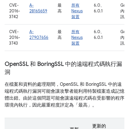
CVE-
A-
最
所有
6.0、
Goo
2016-
28165659
高
Nexus
6.0.1
內部
3742
裝置
訊
CVE-
A-
最
所有
6.0、
Goo
2016-
27907656
高
Nexus
6.0.1
內部
3743
裝置
訊
Open
SSL 和 Boring
SSL 中的遠端程式碼執行漏
洞
在檔案和資料的處理期間，OpenSSL 和 BoringSSL 中的遠
端程式碼執行漏洞可能會讓攻擊者能利用特製檔案造成記憶
體出錯。由於這個問題可能會讓遠端程式碼在受影響的程序
環境內執行，因此嚴重程度評定為「最高」。
更新的