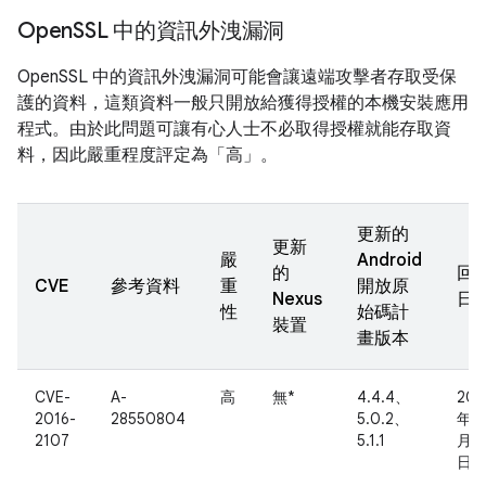
Open
SSL 中的資訊外洩漏洞
OpenSSL 中的資訊外洩漏洞可能會讓遠端攻擊者存取受保
護的資料，這類資料一般只開放給獲得授權的本機安裝應用
程式。由於此問題可讓有心人士不必取得授權就能存取資
料，因此嚴重程度評定為「高」。
更新的
更新
嚴
Android
的
回
CVE
參考資料
重
開放原
Nexus
日
性
始碼計
裝置
畫版本
CVE-
A-
高
無*
4.4.4、
201
2016-
28550804
5.0.2、
年 4
2107
5.1.1
月 1
日