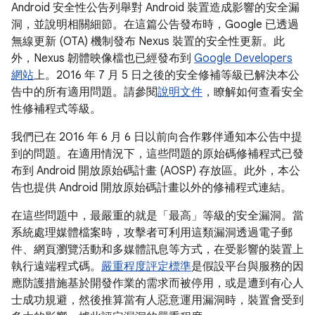
Android 安全性公告列舉對 Android 裝置造成影響的安全漏
洞，並說明相關細節。在這篇公告發布時，Google 已透過
無線更新 (OTA) 機制發布 Nexus 裝置的安全性更新。此
外，Nexus 韌體映像檔也已經發布到
Google Developers
網站
上。2016 年 7 月 5 日之後的安全修補等級已解決本公
告中的所有適用問題。請參閱
說明文件
，瞭解如何查看安全
性修補程式等級。
我們已在 2016 年 6 月 6 日以前向合作夥伴通知本公告中提
到的問題。在適用情況下，這些問題的原始碼修補程式已發
布到 Android 開放原始碼計畫 (AOSP) 存放區。此外，本公
告也提供 Android 開放原始碼計畫以外的修補程式連結。
在這些問題中，最嚴重的就是「最高」等級的安全漏洞。當
系統處理媒體檔案時，攻擊者可利用這類漏洞透過電子郵
件、網頁瀏覽活動和多媒體訊息等方式，在受影響的裝置上
執行遠端程式碼。
嚴重程度評定標準
是假設平台與服務的因
應防護措施基於開發作業的需求而被停用，或是遭到有心人
士成功規避，然後推算當有人惡意運用漏洞時，裝置會受到