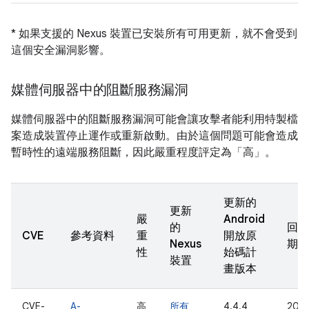
* 如果支援的 Nexus 裝置已安裝所有可用更新，就不會受到
這個安全漏洞影響。
媒體伺服器中的阻斷服務漏洞
媒體伺服器中的阻斷服務漏洞可能會讓攻擊者能利用特製檔
案造成裝置停止運作或重新啟動。由於這個問題可能會造成
暫時性的遠端服務阻斷，因此嚴重程度評定為「高」。
更新的
更新
嚴
Android
的
回報
CVE
參考資料
重
開放原
Nexus
期
性
始碼計
裝置
畫版本
CVE-
A-
高
所有
4.4.4、
2016