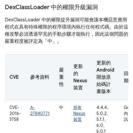
Dex
Class
Loader 中的權限升級漏洞
DexClassLoader 中的權限提升漏洞可能會讓本機惡意應用
程式在具有特殊權限的程序環境內執行任何程式碼。由於這
種攻擊必須透過罕見的手動步驟才能執行，因此這個問題的
嚴重程度被評定為「中」。
更新的
更新
嚴
Android
的
回
CVE
參考資料
重
開放原
Nexus
期
性
始碼計
裝置
畫版本
CVE-
A-
中
所有
4.4.4、
Goo
2016-
27840771
Nexus
5.0.2、
內部
3758
裝置
5.1.1、
訊
6.0、
6.0.1