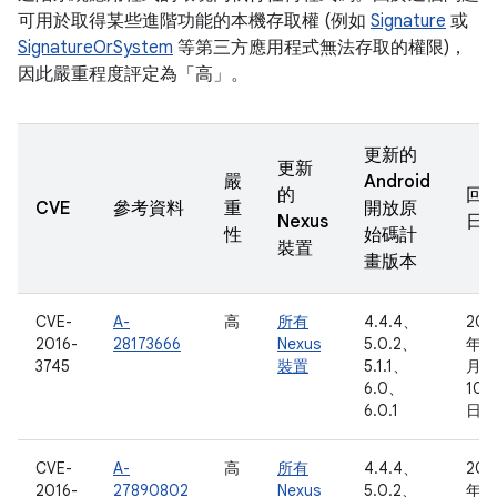
可用於取得某些進階功能的本機存取權 (例如
Signature
或
SignatureOrSystem
等第三方應用程式無法存取的權限)，
因此嚴重程度評定為「高」。
更新的
更新
嚴
Android
的
回
CVE
參考資料
重
開放原
Nexus
日
性
始碼計
裝置
畫版本
CVE-
A-
高
所有
4.4.4、
201
2016-
28173666
Nexus
5.0.2、
年 4
3745
裝置
5.1.1、
月
6.0、
10
6.0.1
日
CVE-
A-
高
所有
4.4.4、
201
2016-
27890802
Nexus
5.0.2、
年 3