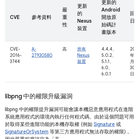
更新的
更新
嚴
Android
的
回
CVE
參考資料
重
開放原
Nexus
日
性
始碼計
裝置
畫版本
CVE-
A-
高
所有
4.4.4、
201
2016-
27930580
Nexus
5.0.2、
年 3
3744
裝置
5.1.1、
月
6.0、
30
6.0.1
日
libpng 中的權限升級漏洞
libpng 中的權限提升漏洞可能會讓本機惡意應用程式在進階
系統應用程式的環境內執行任何程式碼。由於這個問題可用
於取得某些進階功能的本機存取權 (例如
Signature
或
SignatureOrSystem
等第三方應用程式無法存取的權限)，