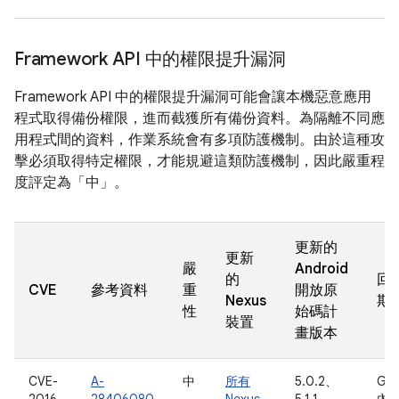
Framework API 中的權限提升漏洞
Framework API 中的權限提升漏洞可能會讓本機惡意應用
程式取得備份權限，進而截獲所有備份資料。為隔離不同應
用程式間的資料，作業系統會有多項防護機制。由於這種攻
擊必須取得特定權限，才能規避這類防護機制，因此嚴重程
度評定為「中」。
更新的
更新
嚴
Android
的
回
CVE
參考資料
重
開放原
Nexus
期
性
始碼計
裝置
畫版本
CVE-
A-
中
所有
5.0.2、
Goo