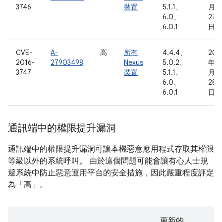
3746
裝置
5.1.1、
月
6.0、
27
6.0.1
日
CVE-
A-
高
所有
4.4.4、
201
2016-
27903498
Nexus
5.0.2、
年 3
3747
裝置
5.1.1、
月
6.0、
28
6.0.1
日
通訊端中的權限提升漏洞
通訊端中的權限提升漏洞可讓本機惡意應用程式存取其權限
等級以外的系統呼叫。 由於這個問題可能會讓有心人士規
避系統中防止惡意運用平台的安全措施，因此嚴重程度評定
為「高」。
更新的