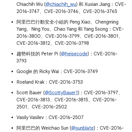
Chiachih Wu (
@chiachih_wu
) 和 Xuxian Jiang：CVE-
2016-3747、CVE-2016-3746、CVE-2016-3765
阿里巴巴行動安全小組的 Peng Xiao、Chengming
Yang、Ning You、Chao Yang 和 Yang Ssong：CVE-
2016-3800、CVE-2016-3799、CVE-2016-3801、
CVE-2016-3812、CVE-2016-3798
趨勢科技的 Peter Pi (
@heisecode
)：CVE-2016-
3793
Google 的 Ricky Wai：CVE-2016-3749
Roeland Krak：CVE-2016-3753
Scott Bauer (
@ScottyBauer1
)：CVE-2016-3797、
CVE-2016-3813、CVE-2016-3815、CVE-2016-
2501、CVE-2016-2502
Vasily Vasilev：CVE-2016-2507
阿里巴巴的 Weichao Sun (
@sunblate
)：CVE-2016-