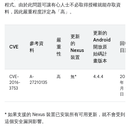
程式。由於此問題可讓有心人士不必取得授權就能存取資
料，因此嚴重程度評定為「高」。
更新的
更新
嚴
Android
參考資
的
回報
CVE
重
開放原
料
Nexus
日期
性
始碼計
裝置
畫版本
CVE-
A-
高
無*
4.4.4
2016
2016-
27210135
年 2
3753
月 15
日
* 如果支援的 Nexus 裝置已安裝所有可用更新，就不會受到
這個安全漏洞影響。