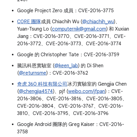
Google Project Zero 成員：CVE-2016-3775
C0RE 團隊
成員 Chiachih Wu (
@chiachih_wu
)、
Yuan-Tsung Lo (
computernik@gmail.com
) 和 Xuxian
Jiang：CVE-2016-3770、CVE-2016-3771、CVE-
2016-3772、CVE-2016-3773、CVE-2016-3774
Google 的 Christopher Tate：CVE-2016-3759
騰訊科恩實驗室 (
@keen_lab
) 的 Di Shen
(
@returnsme
)：CVE-2016-3762
奇虎 360 科技有限公司
冰刃實驗室的 Gengjia Chen
(
@chengjia4574
)、pjf (
weibo.com/jfpan
)：CVE-
2016-3806、CVE-2016-3816、CVE-2016-3805、
CVE-2016-3804、CVE-2016-3767、CVE-2016-
3810、CVE-2016-3795、CVE-2016-3796
Google Android 團隊的 Greg Kaiser：CVE-2016-
3758