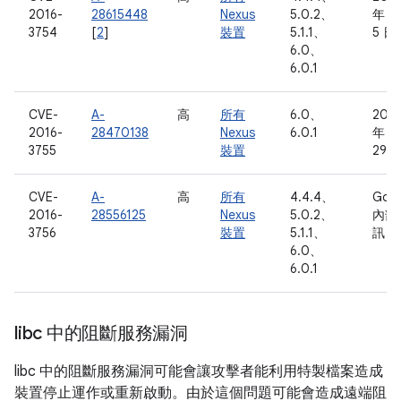
2016-
28615448
Nexus
5.0.2、
年 5
3754
[
2
]
裝置
5.1.1、
5 日
6.0、
6.0.1
CVE-
A-
高
所有
6.0、
2016
2016-
28470138
Nexus
6.0.1
年 4
3755
裝置
29 
CVE-
A-
高
所有
4.4.4、
Goo
2016-
28556125
Nexus
5.0.2、
內部
3756
裝置
5.1.1、
訊
6.0、
6.0.1
libc 中的阻斷服務漏洞
libc 中的阻斷服務漏洞可能會讓攻擊者能利用特製檔案造成
裝置停止運作或重新啟動。由於這個問題可能會造成遠端阻