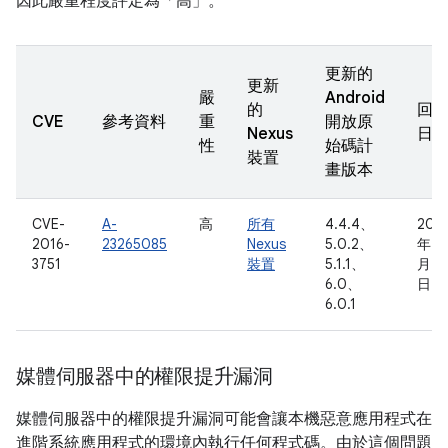
因此嚴重程度評定為「高」。
更新的
更新
嚴
Android
的
回
CVE
參考資料
重
開放原
Nexus
日
性
始碼計
裝置
畫版本
CVE-
A-
高
所有
4.4.4、
201
2016-
23265085
Nexus
5.0.2、
年 1
3751
裝置
5.1.1、
月 3
6.0、
日
6.0.1
媒體伺服器中的權限提升漏洞
媒體伺服器中的權限提升漏洞可能會讓本機惡意應用程式在
進階系統應用程式的環境內執行任何程式碼。由於這個問題