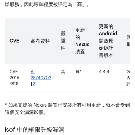
斷服務，因此嚴重程度被評定為「高」。
更新的
更新
嚴
Android
的
回
CVE
參考資料
重
開放原
Nexus
期
性
始碼計
裝置
畫版本
CVE-
A-
高
無*
4.4.4
Goo
2016-
28740702
內部
3818
[
2
]
訊
* 如果支援的 Nexus 裝置已安裝所有可用更新，就不會受到
這個安全漏洞影響。
lsof 中的權限升級漏洞