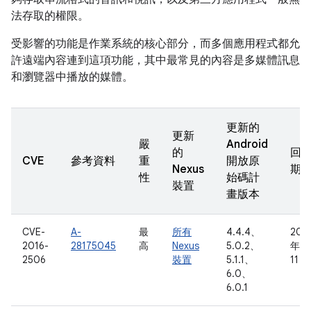
法存取的權限。
受影響的功能是作業系統的核心部分，而多個應用程式都允
許遠端內容連到這項功能，其中最常見的內容是多媒體訊息
和瀏覽器中播放的媒體。
更新的
更新
嚴
Android
的
回
CVE
參考資料
重
開放原
Nexus
期
性
始碼計
裝置
畫版本
CVE-
A-
最
所有
4.4.4、
201
2016-
28175045
高
Nexus
5.0.2、
年 4
2506
裝置
5.1.1、
11 日
6.0、
6.0.1