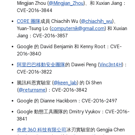
Mingjian Zhou (
@Mingjian_Zhou
)、和 Xuxian Jiang：
CVE-2016-3844
C0RE 團隊
成員 Chiachih Wu (
@chiachih_wu
)、
Yuan-Tsung Lo (
computernik@gmail.com
) 和 Xuxian
Jiang：CVE-2016-3857
Google 的 David Benjamin 和 Kenny Root：CVE-
2016-3840
阿里巴巴移動安全團隊
的 Dawei Peng (
Vinc3nt4H
)：
CVE-2016-3822
騰訊科恩實驗室 (
@keen_lab
) 的 Di Shen
(
@returnsme
)：CVE-2016-3842
Google 的 Dianne Hackborn：CVE-2016-2497
Google 動態工具團隊的 Dmitry Vyukov：CVE-2016-
3841
奇虎 360 科技有限公司
冰刃實驗室的 Gengjia Chen