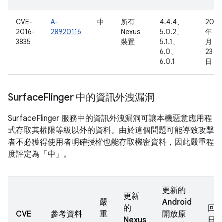
CVE-
A-
中
所有
4.4.4、
2016
2016-
28920116
Nexus
5.0.2、
年 5
3835
裝置
5.1.1、
月
6.0、
23
6.0.1
日
Surface
Flinger 中的資訊外洩漏洞
SurfaceFlinger 服務中的資訊外洩漏洞可讓本機惡意應用程
式存取其權限等級以外的資料。由於這個問題可能導致攻擊
者不必獲得使用者明確授權也能存取機密資料，因此嚴重程
度評定為「中」。
更新的
更新
嚴
Android
的
回
CVE
參考資料
重
開放原
Nexus
日