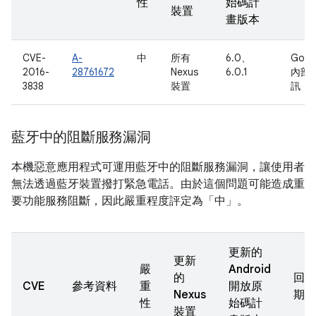
性
始碼計
裝置
畫版本
CVE-
A-
中
所有
6.0、
Goog
2016-
28761672
Nexus
6.0.1
內部
3838
裝置
訊
藍牙中的阻斷服務漏洞
本機惡意應用程式可運用藍牙中的阻斷服務漏洞，讓使用者
無法透過藍牙裝置撥打緊急電話。由於這個問題可能造成重
要功能服務阻斷，因此嚴重程度評定為「中」。
更新的
更新
嚴
Android
的
回報
CVE
參考資料
重
開放原
Nexus
期
性
始碼計
裝置