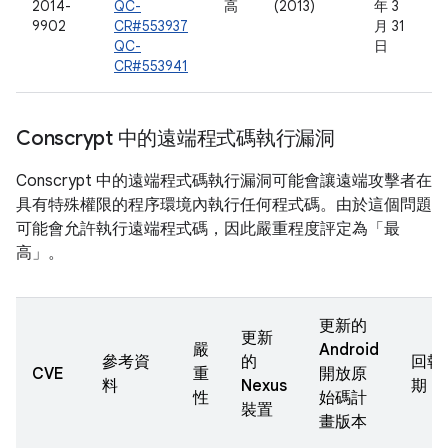
2014-
QC-
高
(2013)
年 3
9902
CR#553937
月 31
QC-
日
CR#553941
Conscrypt 中的遠端程式碼執行漏洞
Conscrypt 中的遠端程式碼執行漏洞可能會讓遠端攻擊者在
具有特殊權限的程序環境內執行任何程式碼。由於這個問題
可能會允許執行遠端程式碼，因此嚴重程度評定為「最
高」。
更新的
更新
嚴
Android
參考資
的
回報
CVE
重
開放原
料
Nexus
期
性
始碼計
裝置
畫版本