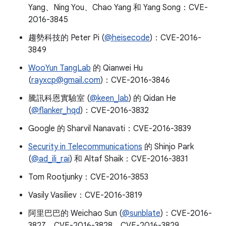
Yang、Ning You、Chao Yang 和 Yang Song：CVE-
2016-3845
趨勢科技的 Peter Pi (
@heisecode
)：CVE-2016-
3849
WooYun TangLab
的 Qianwei Hu
(
rayxcp@gmail.com
)：CVE-2016-3846
騰訊科恩實驗室 (
@keen_lab
) 的 Qidan He
(
@flanker_hqd
)：CVE-2016-3832
Google 的 Sharvil Nanavati：CVE-2016-3839
Security in Telecommunications
的 Shinjo Park
(
@ad_ili_rai
) 和 Altaf Shaik：CVE-2016-3831
Tom Rootjunky：CVE-2016-3853
Vasily Vasiliev：CVE-2016-3819
阿里巴巴的 Weichao Sun (
@sunblate
)：CVE-2016-
3827、CVE-2016-3828、CVE-2016-3829