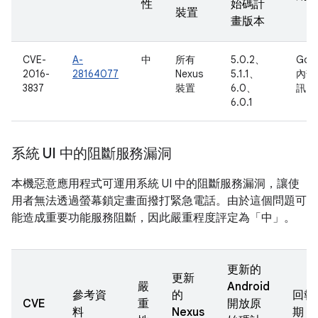
性
始碼計
裝置
畫版本
CVE-
A-
中
所有
5.0.2、
Goo
2016-
28164077
Nexus
5.1.1、
內部
3837
裝置
6.0、
訊
6.0.1
系統 UI 中的阻斷服務漏洞
本機惡意應用程式可運用系統 UI 中的阻斷服務漏洞，讓使
用者無法透過螢幕鎖定畫面撥打緊急電話。由於這個問題可
能造成重要功能服務阻斷，因此嚴重程度評定為「中」。
更新的
更新
嚴
Android
參考資
的
回報
CVE
重
開放原
料
Nexus
期