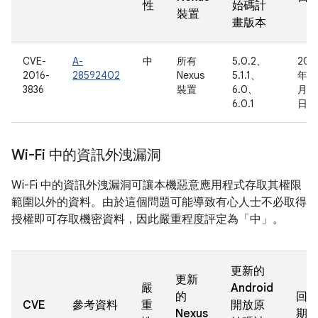
性
始碼計
裝置
畫版本
CVE-
A-
中
所有
5.0.2、
201
2016-
28592402
Nexus
5.1.1、
年 5
3836
裝置
6.0、
月 4
6.0.1
日
Wi-Fi 中的資訊外洩漏洞
Wi-Fi 中的資訊外洩漏洞可讓本機惡意應用程式存取其權限
範圍以外的資料。由於這個問題可能導致有心人士不必取得
授權即可存取機密資料，因此嚴重程度評定為「中」。
更新的
更新
嚴
Android
的
回
CVE
參考資料
重
開放原
Nexus
期