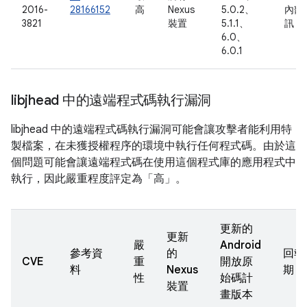
2016-
28166152
高
Nexus
5.0.2、
內部
3821
裝置
5.1.1、
訊
6.0、
6.0.1
libjhead 中的遠端程式碼執行漏洞
libjhead 中的遠端程式碼執行漏洞可能會讓攻擊者能利用特
製檔案，在未獲授權程序的環境中執行任何程式碼。由於這
個問題可能會讓遠端程式碼在使用這個程式庫的應用程式中
執行，因此嚴重程度評定為「高」。
更新的
更新
嚴
Android
參考資
的
回報
CVE
重
開放原
料
Nexus
期
性
始碼計
裝置
畫版本