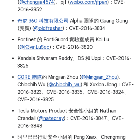
(
@chengjia4574
)、pjf (
weibo.com/jfpan
)：CVE-
2016-3852
奇虎 360 科技有限公司
Alpha 團隊的 Guang Gong
(龔廣) (
@oldfresher
)：CVE-2016-3834
Fortinet 的 FortiGuard 實驗室成員 Kai Lu
(
@K3vinLuSec
)：CVE-2016-3820
Kandala Shivaram Reddy、DS 和 Uppi：CVE-2016-
3826
C0RE 團隊
的 Mingjian Zhou (
@Mingjian_Zhou
)、
Chiachih Wu (
@chiachih_wu
) 和 Xuxian Jiang：CVE-
2016-3823、CVE-2016-3835、CVE-2016-3824、
CVE-2016-3825
Tesla Motors Product 安全性小組的 Nathan
Crandall (
@natecray
)：CVE-2016-3847、CVE-
2016-3848
阿里巴巴行動安全小組的 Peng Xiao、Chengming