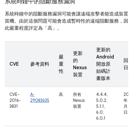
系統時鐘中的阻斷服務漏洞
系統時鐘中的阻斷服務漏洞可能會讓遠端攻擊者能造成裝置
當機。由於這個問題可能會造成暫時性的遠端阻斷服務，因
此嚴重程度評定為「高」。
更新的
更新
嚴
Android
的
回報
CVE
參考資料
重
開放原
Nexus
日期
性
始碼計
裝置
畫版本
CVE-
A-
高
所有
4.4.4、
2016
2016-
29083635
Nexus
5.0.2、
年 5
3831
裝置
5.1.1、
月 31
6.0、
日
6.0.1