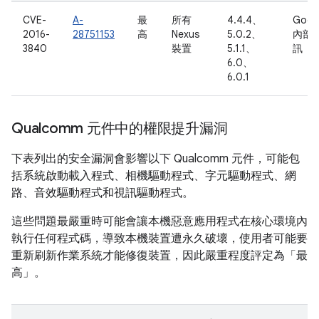
CVE-
A-
最
所有
4.4.4、
Goog
2016-
28751153
高
Nexus
5.0.2、
內部
3840
裝置
5.1.1、
訊
6.0、
6.0.1
Qualcomm 元件中的權限提升漏洞
下表列出的安全漏洞會影響以下 Qualcomm 元件，可能包
括系統啟動載入程式、相機驅動程式、字元驅動程式、網
路、音效驅動程式和視訊驅動程式。
這些問題最嚴重時可能會讓本機惡意應用程式在核心環境內
執行任何程式碼，導致本機裝置遭永久破壞，使用者可能要
重新刷新作業系統才能修復裝置，因此嚴重程度評定為「最
高」。