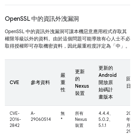
Open
SSL 中的資訊外洩漏洞
OpenSSL 中的資訊外洩漏洞可讓本機惡意應用程式存取其
權限等級以外的資料。由於這個問題可能導致有心人士不必
取得授權即可存取機密資料，因此嚴重程度評定為「中」。
更新的
更新
嚴
Android
的
回
CVE
參考資料
重
開放原
Nexus
日
性
始碼計
裝置
畫版本
CVE-
A-
無
所有
4.4.4、
201
2016-
29060514
*
Nexus
5.0.2、
年 3
2842
裝置
5.1.1
月
29