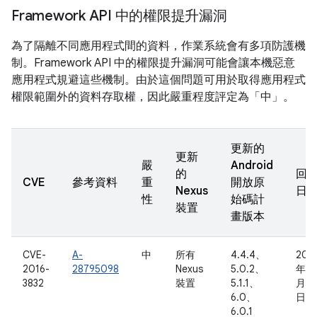
Framework API 中的權限提升漏洞
為了隔離不同應用程式間的資料，作業系統會有多項防護機
制。Framework API 中的權限提升漏洞可能會讓本機惡意
應用程式規避這些機制。由於這個問題可用於取得應用程式
權限範圍外的資料存取權，因此嚴重程度評定為「中」。
更新的
更新
嚴
Android
的
回
CVE
參考資料
重
開放原
Nexus
日
性
始碼計
裝置
畫版本
CVE-
A-
中
所有
4.4.4、
201
2016-
28795098
Nexus
5.0.2、
年 5
3832
裝置
5.1.1、
月 1
6.0、
日
6.0.1