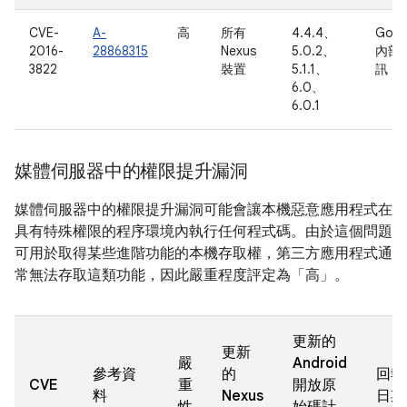
CVE-
A-
高
所有
4.4.4、
Goog
2016-
28868315
Nexus
5.0.2、
內部
3822
裝置
5.1.1、
訊
6.0、
6.0.1
媒體伺服器中的權限提升漏洞
媒體伺服器中的權限提升漏洞可能會讓本機惡意應用程式在
具有特殊權限的程序環境內執行任何程式碼。由於這個問題
可用於取得某些進階功能的本機存取權，第三方應用程式通
常無法存取這類功能，因此嚴重程度評定為「高」。
更新的
更新
嚴
Android
參考資
的
回報
CVE
重
開放原
料
Nexus
日期