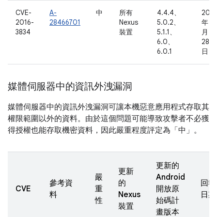
CVE-
A-
中
所有
4.4.4、
2016
2016-
28466701
Nexus
5.0.2、
年 4
3834
裝置
5.1.1、
月
6.0、
28
6.0.1
日
媒體伺服器中的資訊外洩漏洞
媒體伺服器中的資訊外洩漏洞可讓本機惡意應用程式存取其
權限範圍以外的資料。由於這個問題可能導致攻擊者不必獲
得授權也能存取機密資料，因此嚴重程度評定為「中」。
更新的
更新
嚴
Android
參考資
的
回報
CVE
重
開放原
料
Nexus
日期
性
始碼計
裝置
畫版本