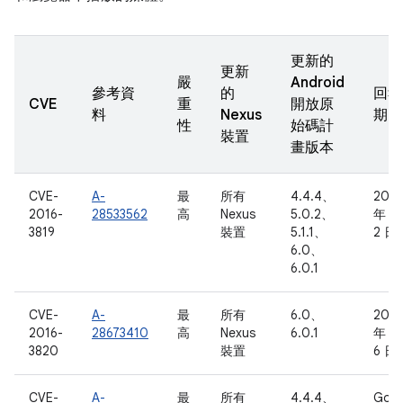
更新的
更新
嚴
Android
參考資
的
回報
CVE
重
開放原
料
Nexus
期
性
始碼計
裝置
畫版本
CVE-
A-
最
所有
4.4.4、
2016
2016-
28533562
高
Nexus
5.0.2、
年 5
3819
裝置
5.1.1、
2 日
6.0、
6.0.1
CVE-
A-
最
所有
6.0、
2016
2016-
28673410
高
Nexus
6.0.1
年 5
3820
裝置
6 日
CVE-
A-
最
所有
4.4.4、
Goog