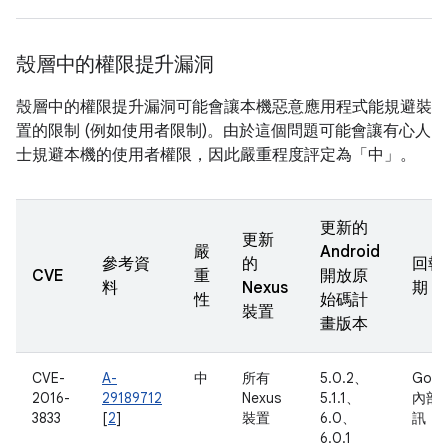
殼層中的權限提升漏洞
殼層中的權限提升漏洞可能會讓本機惡意應用程式能規避裝
置的限制 (例如使用者限制)。由於這個問題可能會讓有心人
士規避本機的使用者權限，因此嚴重程度評定為「中」。
更新的
更新
嚴
Android
參考資
的
回報
CVE
重
開放原
料
Nexus
期
性
始碼計
裝置
畫版本
CVE-
A-
中
所有
5.0.2、
Goog
2016-
29189712
Nexus
5.1.1、
內部
3833
[
2
]
裝置
6.0、
訊
6.0.1