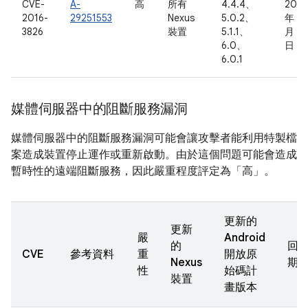
CVE-
A-
高
所有
4.4.4、
2016
2016-
29251553
Nexus
5.0.2、
年 6
3826
裝置
5.1.1、
月 9
6.0、
日
6.0.1
媒體伺服器中的阻斷服務漏洞
媒體伺服器中的阻斷服務漏洞可能會讓攻擊者能利用特製檔
案造成裝置停止運作或重新啟動。由於這個問題可能會造成
暫時性的遠端阻斷服務，因此嚴重程度評定為「高」。
更新的
更新
嚴
Android
的
回
CVE
參考資料
重
開放原
Nexus
期
性
始碼計
裝置
畫版本