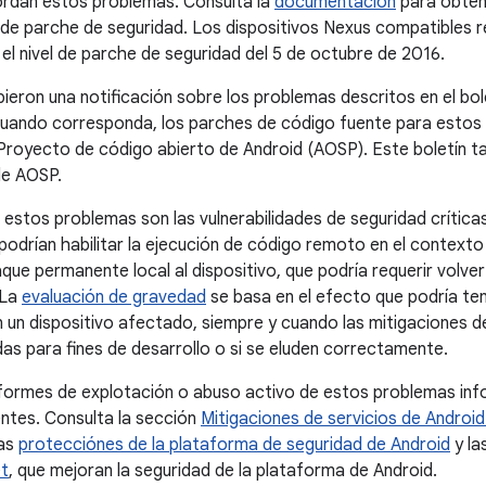
ordan estos problemas. Consulta la
documentación
para obten
el de parche de seguridad. Los dispositivos Nexus compatibles r
 el nivel de parche de seguridad del 5 de octubre de 2016.
bieron una notificación sobre los problemas descritos en el bol
uando corresponda, los parches de código fuente para estos 
 Proyecto de código abierto de Android (AOSP). Este boletín ta
de AOSP.
 estos problemas son las vulnerabilidades de seguridad críticas
podrían habilitar la ejecución de código remoto en el contexto 
ue permanente local al dispositivo, que podría requerir volver
 La
evaluación de gravedad
se basa en el efecto que podría ten
n un dispositivo afectado, siempre y cuando las mitigaciones de
das para fines de desarrollo o si se eluden correctamente.
nformes de explotación o abuso activo de estos problemas in
entes. Consulta la sección
Mitigaciones de servicios de Androi
las
protecciónes de la plataforma de seguridad de Android
y la
t
, que mejoran la seguridad de la plataforma de Android.