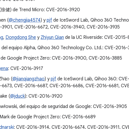
 (徐健) de Trend Micro: CVE-2016-3920
hen (
@chengjia4574
) y
pjf
de IceSword Lab, Qihoo 360 Techno
-3901, CVE-2016-6672, CVE-2016-3940, CVE-2016-3935
ng
,
Dongdong She
y
Zhiyun Qian
de la UC Riverside: CVE-2015
 del equipo Alpha, Qihoo 360 Technology Co. Ltd.: CVE-2016
 de Google Project Zero: CVE-2016-3900, CVE-2016-3885
gena
: CVE-2016-3917
Zhao (
@jianqiangzhao
) y
pjf
de IceSword Lab, Qihoo 360: CVE
-6673, CVE-2016-6687, CVE-2016-6686, CVE-2016-6681, CV
ake (
@jduck
): CVE-2016-3920
awłowski, del equipo de seguridad de Google: CVE-2016-3905
Mark de Google Project Zero: CVE-2016-6689
dnarski
: CVE-2016-3914, CVE-2016-6674, CVE-2016-3911, CV