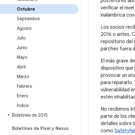
posteriores ab
verificar el niv
Octubre
inalámbrica con
Septiembre
Los socios reci
Agosto
2016 o antes. C
Julio
repositorio del
Junio
parches fuera 
Mayo
El más grave de
Abril
dispositivo que 
provocar un ataq
Marzo
para repararlo.
Febrero
vulnerabilidad e
Enero
estén inhabilita
Índice
No recibimos i
Boletines de 2015
parte de los cli
detalles sobre 
Boletines de Pixel y Nexus
como
SafetyNe