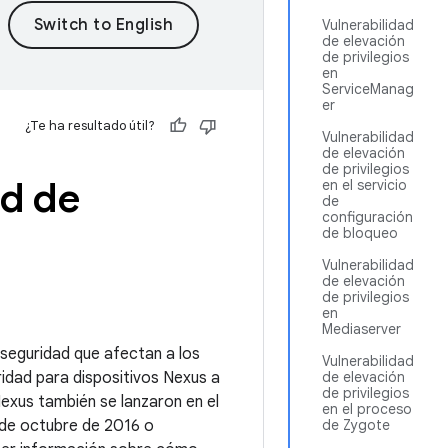
Vulnerabilidad
de elevación
de privilegios
en
ServiceManag
er
¿Te ha resultado útil?
Vulnerabilidad
de elevación
de privilegios
id de
en el servicio
de
configuración
de bloqueo
Vulnerabilidad
de elevación
de privilegios
en
Mediaserver
e seguridad que afectan a los
Vulnerabilidad
ridad para dispositivos Nexus a
de elevación
de privilegios
Nexus también se lanzaron en el
en el proceso
5 de octubre de 2016 o
de Zygote