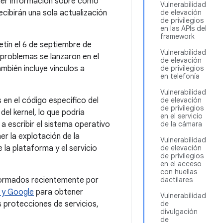
er información sobre cómo
Vulnerabilidad
ecibirán una sola actualización
de elevación
de privilegios
en las APIs del
framework
etín el 6 de septiembre de
Vulnerabilidad
problemas se lanzaron en el
de elevación
mbién incluye vínculos a
de privilegios
en telefonía
Vulnerabilidad
 en el código específico del
de elevación
de privilegios
del kernel, lo que podría
en el servicio
 a escribir el sistema operativo
de la cámara
er la explotación de la
Vulnerabilidad
 la plataforma y el servicio
de elevación
de privilegios
en el acceso
con huellas
formados recientemente por
dactilares
d y Google
para obtener
Vulnerabilidad
s protecciones de servicios,
de
divulgación
de