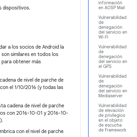
información
 dispositivos.
en AOSP Mail
Vulnerabilidad
de
denegación
del servicio en
Wi-Fi
dar a los socios de Android la
Vulnerabilidad
de
e son similares en todos los
denegación
s
para obtener más
del servicio en
el GPS
Vulnerabilidad
 cadena de nivel de parche de
de
denegación
on el 1/10/2016 (y todas las
del servicio en
Mediaserver
sta cadena de nivel de parche
Vulnerabilidad
de elevación
ados con 2016-10-01 y 2016-10-
de privilegios
).
en el objeto
de escucha
de Framework
ámbrica con el nivel de parche