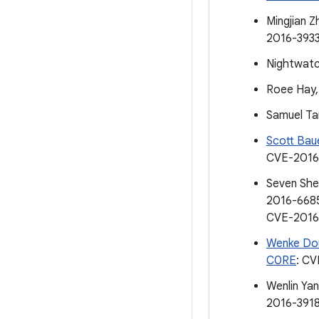
Mingjian Z
2016-393
Nightwatc
Roee Hay,
Samuel Ta
Scott Bau
CVE-2016
Seven She
2016-668
CVE-2016
Wenke Do
C0RE
: C
Wenlin Ya
2016-391