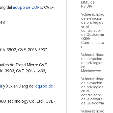
MMC de
NVIDIA
iang del
equipo de C0RE
: CVE-
Vulnerabilidad
de elevación
348
de privilegios
en el
controlador
de Qualcomm
QSEE
Communicato
r
016-3902, CVE-2016-3937,
Vulnerabilidad
de elevación
de privilegios
óviles de Trend Micro: CVE-
en
16-3903, CVE-2016-6693,
Mediaserver
Vulnerabilidad
de elevación
u
) y Xuxian Jiang del
equipo de
de privilegios
en el
controlador
de la cámara
 360 Technology Co. Ltd.: CVE-
de Qualcomm
Vulnerabilidad