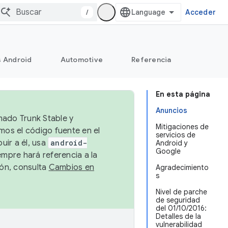
/
Acceder
s Android
Automotive
Referencia
En esta página
Anuncios
mado Trunk Stable y
Mitigaciones de
emos el código fuente en el
servicios de
uir a él, usa
android-
Android y
Google
empre hará referencia a la
ión, consulta
Cambios en
Agradecimiento
s
Nivel de parche
de seguridad
del 01/10/2016:
Detalles de la
vulnerabilidad