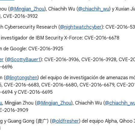
hou (
@Mingjian_Zhou
), Chiachih Wu (
@chiachih_wu
) y Xuxian J
3, CVE-2016-3932
h Cybersecurity Research (
@nightwatchcyber
): CVE-2016-5
 investigador de IBM Security X-Force: CVE-2016-6678
n de Google: CVE-2016-3925
er
(
@ScottyBauer1
): CVE-2016-3936, CVE-2016-3928, CVE-2
-6696
n (
@lingtongshen
) del equipo de investigación de amenazas m
5, CVE-2016-6683, CVE-2016-6680, CVE-2016-6679, CVE-20
-6694 y CVE-2016-6695
u
, Mingjian Zhou (
@Mingjian_Zhou
), Chiachih Wu (
@chiachih_w
VE-2016-3909
ng y Guang Gong (龚广) (
@oldfresher
) del equipo Alpha, Qihoo
8