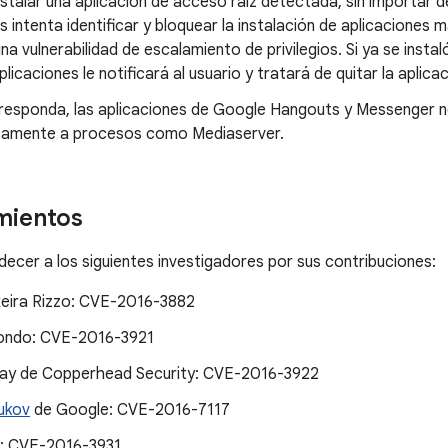
nstalar una aplicación de acceso raíz detectada, sin importar
s intenta identificar y bloquear la instalación de aplicaciones
na vulnerabilidad de escalamiento de privilegios. Si ya se instal
aplicaciones le notificará al usuario y tratará de quitar la aplic
responda, las aplicaciones de Google Hangouts y Messenger n
amente a procesos como Mediaserver.
mientos
cer a los siguientes investigadores por sus contribuciones:
xeira Rizzo: CVE-2016-3882
ondo: CVE-2016-3921
cay de Copperhead Security: CVE-2016-3922
ukov
de Google: CVE-2016-7117
: CVE-2016-3931