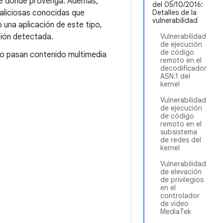
 de dónde provenga. Además,
del 05/10/2016:
 maliciosas conocidas que
Detalles de la
vulnerabilidad
ó una aplicación de este tipo,
ación detectada.
Vulnerabilidad
de ejecución
de código
o pasan contenido multimedia
remoto en el
decodificador
ASN.1 del
kernel
Vulnerabilidad
de ejecución
de código
remoto en el
subsistema
de redes del
kernel
Vulnerabilidad
de elevación
de privilegios
en el
controlador
de video
MediaTek