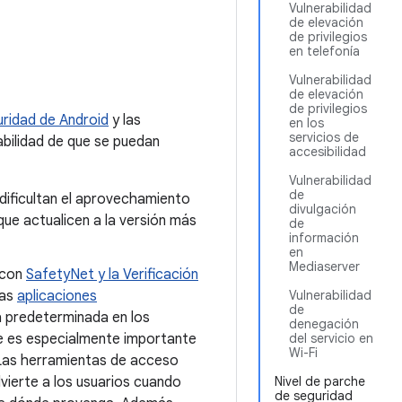
Vulnerabilidad
de elevación
de privilegios
en telefonía
Vulnerabilidad
de elevación
de privilegios
ridad de Android
y las
en los
servicios de
bilidad de que se puedan
accesibilidad
Vulnerabilidad
de
dificultan el aprovechamiento
divulgación
e actualicen a la versión más
de
información
en
Mediaserver
 con
SafetyNet y la Verificación
las
aplicaciones
Vulnerabilidad
de
ma predeterminada en los
denegación
ue es especialmente importante
del servicio en
Wi-Fi
. Las herramientas de acceso
dvierte a los usuarios cuando
Nivel de parche
de seguridad