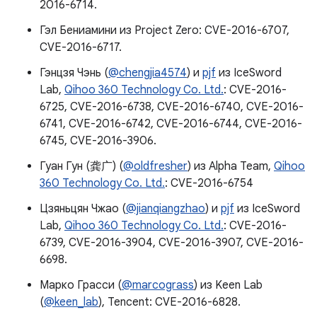
2016-6714.
Гэл Бениамини из Project Zero: CVE-2016-6707,
CVE-2016-6717.
Гэнцзя Чэнь (
@chengjia4574
) и
pjf
из IceSword
Lab,
Qihoo 360 Technology Co. Ltd.
: CVE-2016-
6725, CVE-2016-6738, CVE-2016-6740, CVE-2016-
6741, CVE-2016-6742, CVE-2016-6744, CVE-2016-
6745, CVE-2016-3906.
Гуан Гун (龚广) (
@oldfresher
) из Alpha Team,
Qihoo
360 Technology Co. Ltd.
: CVE-2016-6754
Цзяньцян Чжао (
@jianqiangzhao
) и
pjf
из IceSword
Lab,
Qihoo 360 Technology Co. Ltd.
: CVE-2016-
6739, CVE-2016-3904, CVE-2016-3907, CVE-2016-
6698.
Марко Грасси (
@marcograss
) из Keen Lab
(
@keen_lab
), Tencent: CVE-2016-6828.