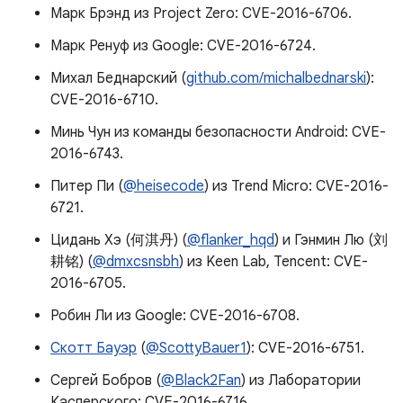
Марк Брэнд из Project Zero: CVE-2016-6706.
Марк Ренуф из Google: CVE-2016-6724.
Михал Беднарский (
github.com/michalbednarski
):
CVE-2016-6710.
Минь Чун из команды безопасности Android: CVE-
2016-6743.
Питер Пи (
@heisecode
) из Trend Micro: CVE-2016-
6721.
Цидань Хэ (何淇丹) (
@flanker_hqd
) и Гэнмин Лю (刘
耕铭) (
@dmxcsnsbh
) из Keen Lab, Tencent: CVE-
2016-6705.
Робин Ли из Google: CVE-2016-6708.
Скотт Бауэр
(
@ScottyBauer1
): CVE-2016-6751.
Сергей Бобров (
@Black2Fan
) из Лаборатории
Касперского: CVE-2016-6716.