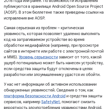
2016 года или ранее. По возможности исправления
публикуются в хранилище Android Open Source Project
(AOSP). В этом бюллетене также приведены ссылки на
исправления вне AOSP.
Самая серьезная из проблем – критическая
уязвимость, которая позволяет удаленно выполнять
код на затрагиваемом устройстве во время
обработки медиафайлов (например, при просмотре
сайтов в интернете или работе с электронной почтой
и MMS).
Уровень серьезности
зависит от того, какой
ущерб потенциально может быть нанесен устройству,
если средства защиты будут отключены в целях
разработки или злоумышленнику удастся их обойти.
У нас нет информации об активном использовании
обнаруженных уязвимостей. Сведения о том, как
платформа безопасности Android
и средства защиты
сервисов, например
SafetyNet
, помогают снизить
вероятность злоупотребления уязвимостями Android,