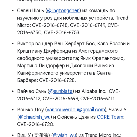
Севен Шэнь (
@lingtongshen
) из команды по
изучению угроз для мобильных устройств, Trend
Micro: CVE-2016-6748, CVE-2016-6749, CVE-
2016-6750, CVE-2016-6753.
Виктор ван дер Вен, Херберт Бос, Кавэ Разави и
Криштиану Джуффрида из Амстердамского
свободного университета; Яник Фратантонио,
Мартина Линдорфер и Джованни Винья из
Калифорнийского университета в Санта-
Барбаре: CVE-2016-6728.
Вэйчао Сунь (
@sunblate
) из Alibaba Inc.: CVE-
2016-6712, CVE-2016-6699, CVE-2016-6711.
Вэнькэ Доу (
vancouverdou@gmail.com
), Чиачи У
(
@chiachih_wu
) и Сюйсянь Цзян из
C0RE Team
:
CVE-2016-6720.
Виш У (吴潍浠) (
@wish_wu
) из Trend Micro Inc.: