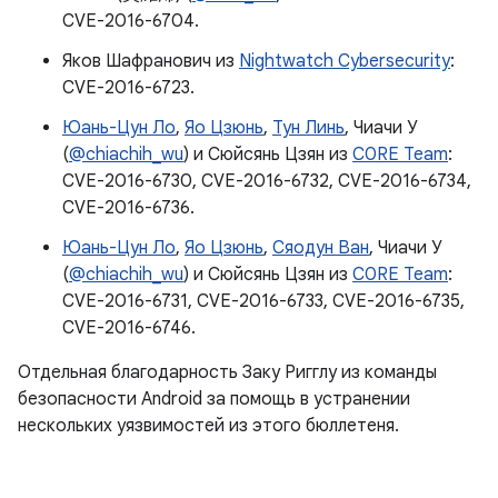
CVE-2016-6704.
Яков Шафранович из
Nightwatch Cybersecurity
:
CVE-2016-6723.
Юань-Цун Ло
,
Яо Цзюнь
,
Тун Линь
, Чиачи У
(
@chiachih_wu
) и Сюйсянь Цзян из
C0RE Team
:
CVE-2016-6730, CVE-2016-6732, CVE-2016-6734,
CVE-2016-6736.
Юань-Цун Ло
,
Яо Цзюнь
,
Сяодун Ван
, Чиачи У
(
@chiachih_wu
) и Сюйсянь Цзян из
C0RE Team
:
CVE-2016-6731, CVE-2016-6733, CVE-2016-6735,
CVE-2016-6746.
Отдельная благодарность Заку Ригглу из команды
безопасности Android за помощь в устранении
нескольких уязвимостей из этого бюллетеня.