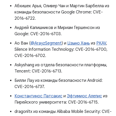
Абхишек Арья, Оливер Чан и Мартин Барбелла из
команды безопасности Google Chrome: CVE-
2016-6722.
Андрей Капишников и Мириам Гершенсон из
Google: CVE-2016-6703.
Ао Ван (
@ArayzSegment
) и
Цзыно Хань
из
PKAV
,
Silence Information Technology: CVE-2016-6700,
CVE-2016-6702.
Askyshang из отдела безопасности платформы,
Tencent: CVE-2016-6713.
Билли Лау из команды безопасности Android:
CVE-2016-6737.
Константинос Патсакис
и
Эфтимиос Алепис
из
Пирейского университета: CVE-2016-6715.
dragonltx из команды Alibaba Mobile Security: CVE-