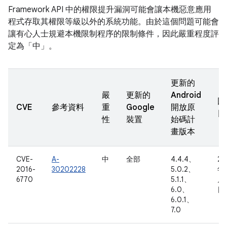
Framework API 中的權限提升漏洞可能會讓本機惡意應用
程式存取其權限等級以外的系統功能。由於這個問題可能會
讓有心人士規避本機限制程序的限制條件，因此嚴重程度評
定為「中」。
更新的
嚴
更新的
Android
回
CVE
參考資料
重
Google
開放原
日
性
裝置
始碼計
畫版本
CVE-
A-
中
全部
4.4.4、
20
2016-
30202228
5.0.2、
年 
6770
5.1.1、
月 
6.0、
日
6.0.1、
7.0