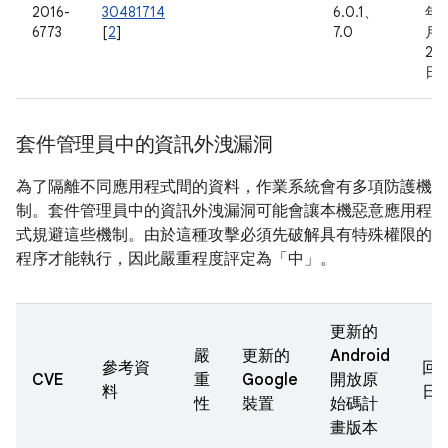
2016-
30481714
6.0.1、
年 
6773
[
2
]
7.0
月
27
日
套件管理員中的資訊外洩漏洞
為了隔離不同應用程式間的資料，作業系統會有多項防護機
制。套件管理員中的資訊外洩漏洞可能會讓本機惡意應用程
式規避這些機制。由於這種攻擊必須先破解具有特殊權限的
程序才能執行，因此嚴重程度評定為「中」。
更新的
嚴
更新的
Android
參考資
回
CVE
重
Google
開放原
料
日
性
裝置
始碼計
畫版本