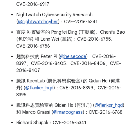
CVE-2016-6917
Nightwatch Cybersecurity Research
(
@nightwatchcyber
)：CVE-2016-5341
百度 X-實驗室的 Pengfei Ding (丁鵬飛)、Chenfu Bao
(包沉浮) 和 Lenx Wei (韋韜)：CVE-2016-6755、
CVE-2016-6756
趨勢科技的 Peter Pi (
@heisecode
)：CVE-2016-
8397、CVE-2016-8405、CVE-2016-8406、CVE-
2016-8407
騰訊 KeenLab (腾讯科恩实验室) 的 Qidan He (何淇
丹) (
@flanker_hqd
)：CVE-2016-8399、CVE-2016-
8395
騰訊科恩實驗室的 Qidan He (何淇丹) (
@flanker_hqd
)
和 Marco Grassi (
@marcograss
)：CVE-2016-6768
Richard Shupak：CVE-2016-5341