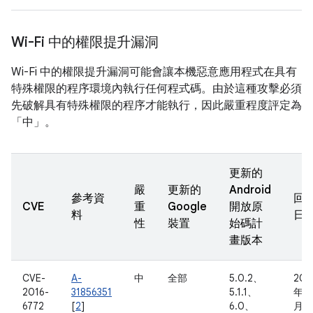
Wi-Fi 中的權限提升漏洞
Wi-Fi 中的權限提升漏洞可能會讓本機惡意應用程式在具有
特殊權限的程序環境內執行任何程式碼。由於這種攻擊必須
先破解具有特殊權限的程序才能執行，因此嚴重程度評定為
「中」。
更新的
嚴
更新的
Android
參考資
回
CVE
重
Google
開放原
料
日
性
裝置
始碼計
畫版本
CVE-
A-
中
全部
5.0.2、
201
2016-
31856351
5.1.1、
年 9
6772
[
2
]
6.0、
月