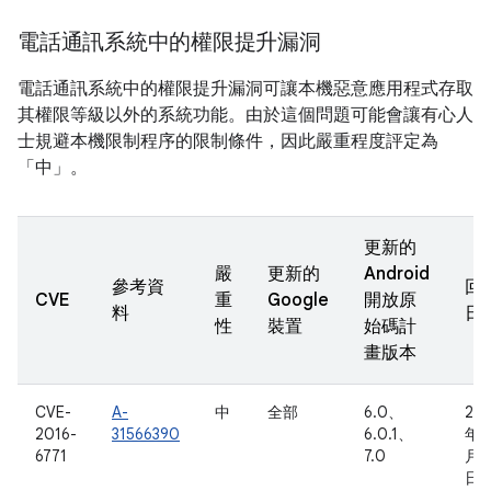
電話通訊系統中的權限提升漏洞
電話通訊系統中的權限提升漏洞可讓本機惡意應用程式存取
其權限等級以外的系統功能。由於這個問題可能會讓有心人
士規避本機限制程序的限制條件，因此嚴重程度評定為
「中」。
更新的
嚴
更新的
Android
參考資
回
CVE
重
Google
開放原
料
日
性
裝置
始碼計
畫版本
CVE-
A-
中
全部
6.0、
201
2016-
31566390
6.0.1、
年 
6771
7.0
月 1
日