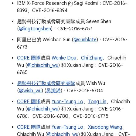
IBM X-Force Research 的 Sagi Kedmi：CVE-2016-
8393、CVE-2016-8394
趨勢科技行動威脅研究團隊成員 Seven Shen
(
@lingtongshen
)：CVE-2016-6757
阿里巴巴的 Weichao Sun (
@sunblate
)：CVE-2016-
6773
C0RE 團隊
成員
Wenke Dou
、
Chi Zhang
、Chiachih
Wu (
@chiachih_wu
) 和 Xuxian Jiang：CVE-2016-
6765
趨勢科技
行動威脅研究團隊
成員 Wish Wu
(
@wish_wu
) (
吳濰浠
)：CVE-2016-6704
C0RE 團隊
成員
Yuan-Tsung Lo
、
Tong Lin
、Chiachih
Wu (
@chiachih_wu
) 和 Xuxian Jiang：CVE-2016-
6786、CVE-2016-6780、CVE-2016-6775
C0RE 團隊
成員
Yuan-Tsung Lo
、
Xiaodong Wang
、
Chiachih Wu (
@chiachih_wu
) 和 Xuxian Jiang：CVE-