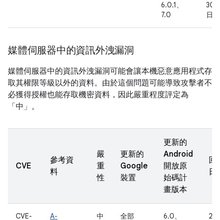
6.0.1、
30
7.0
日
媒體伺服器中的資訊外洩漏洞
媒體伺服器中的資訊外洩漏洞可能會讓本機惡意應用程式存
取其權限等級以外的資料。由於這個問題可能導致攻擊者不
必獲得授權也能存取機密資料，因此嚴重程度評定為
「中」。
更新的
嚴
更新的
Android
參考資
回
CVE
重
Google
開放原
料
日
性
裝置
始碼計
畫版本
CVE-
A-
中
全部
6.0、
20