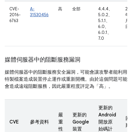
CVE-
A-
高
全部
4.4.4、
20
2016-
31530456
5.0.2、
年 
6763
5.1.1、
月 
6.0、
日
6.0.1、
7.0
媒體伺服器中的阻斷服務漏洞
媒體伺服器中的阻斷服務安全漏洞，可能會讓攻擊者能利用
特製檔案造成裝置停止運作或重新開機。由於這個問題可能
會造成遠端阻斷服務，因此嚴重程度評定為「高」。
更新的
嚴
更新的
Android
回
CVE
參考資料
重
Google
開放原
期
性
裝置
始碼計