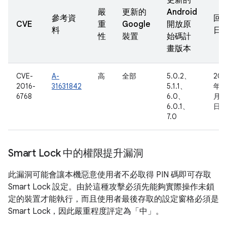
更新的
嚴
更新的
Android
參考資
回
CVE
重
Google
開放原
料
日
性
裝置
始碼計
畫版本
CVE-
A-
高
全部
5.0.2、
201
2016-
31631842
5.1.1、
年 9
6768
6.0、
月 1
6.0.1、
日
7.0
Smart Lock 中的權限提升漏洞
此漏洞可能會讓本機惡意使用者不必取得 PIN 碼即可存取
Smart Lock 設定。由於這種攻擊必須先能夠實際操作未鎖
定的裝置才能執行，而且使用者最後存取的設定窗格必須是
Smart Lock，因此嚴重程度評定為「中」。