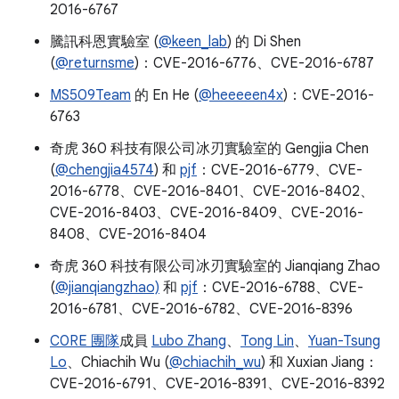
2016-6767
騰訊科恩實驗室 (
@keen_lab
) 的 Di Shen
(
@returnsme
)：CVE-2016-6776、CVE-2016-6787
MS509Team
的 En He (
@heeeeen4x
)：CVE-2016-
6763
奇虎 360 科技有限公司冰刃實驗室的 Gengjia Chen
(
@chengjia4574
) 和
pjf
：CVE-2016-6779、CVE-
2016-6778、CVE-2016-8401、CVE-2016-8402、
CVE-2016-8403、CVE-2016-8409、CVE-2016-
8408、CVE-2016-8404
奇虎 360 科技有限公司冰刃實驗室的 Jianqiang Zhao
(
@jianqiangzhao)
和
pjf
：CVE-2016-6788、CVE-
2016-6781、CVE-2016-6782、CVE-2016-8396
C0RE 團隊
成員
Lubo Zhang
、
Tong Lin
、
Yuan-Tsung
Lo
、Chiachih Wu (
@chiachih_wu
) 和 Xuxian Jiang：
CVE-2016-6791、CVE-2016-8391、CVE-2016-8392