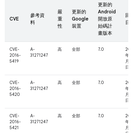
更新的
嚴
更新的
Android
參考資
回
CVE
重
Google
開放原
料
日
性
裝置
始碼計
畫版本
CVE-
A-
高
全部
7.0
201
2016-
31271247
年 8
5419
月 3
日
CVE-
A-
高
全部
7.0
201
2016-
31271247
年 8
5420
月 3
日
CVE-
A-
高
全部
7.0
201
2016-
31271247
年 8
5421
月 3