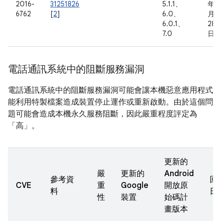
2016-
31251826
5.1.1、
年 8
6762
[
2
]
6.0、
月
6.0.1、
28
7.0
日
電話通訊系統中的阻斷服務漏洞
電話通訊系統中的阻斷服務漏洞可能會讓本機惡意應用程式
能利用特製檔案造成裝置停止運作或重新啟動。由於這個問
題可能會造成本機永久服務阻斷，因此嚴重程度評定為
「高」。
更新的
嚴
更新的
Android
參考資
回
CVE
重
Google
開放原
料
日
性
裝置
始碼計
畫版本