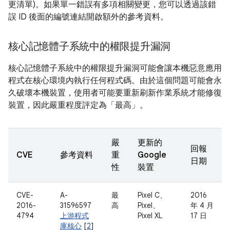
更清單)。如果單一錯誤有多項相關變更，您可以透過該錯
誤 ID 後面的編號連結開啟額外的參考資料。
核心記憶體子系統中的權限提升漏洞
核心記憶體子系統中的權限提升漏洞可能會讓本機惡意應用
程式在核心環境內執行任何程式碼。由於這個問題可能會永
久破壞本機裝置，使用者可能要重新刷新作業系統才能修復
裝置，因此嚴重程度評定為「最高」。
嚴
更新的
回報
CVE
參考資料
重
Google
日期
性
裝置
CVE-
A-
最
Pixel C、
2016
2016-
31596597
高
Pixel、
年 4 月
4794
上游程式
Pixel XL
17 日
庫核心
[
2
]