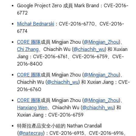
Google Project Zero 成員 Mark Brand：CVE-2016-
6772
Michał Bednarski
：CVE-2016-6770、CVE-2016-
6774
C0RE 團隊
成員 Mingjian Zhou (
@Mingjian_Zhou
)、
Chi Zhang
、Chiachih Wu (
@chiachih_wu
) 和 Xuxian
Jiang：CVE-2016-6761、CVE-2016-6759、CVE-
2016-8400
C0RE 團隊
成員 Mingjian Zhou (
@Mingjian_Zhou
)、
Chiachih Wu (
@chiachih_wu
) 和 Xuxian Jiang：CVE-
2016-6760
C0RE 團隊
成員 Mingjian Zhou (
@Mingjian_Zhou
)、
Hanxiang Wen
、Chiachih Wu (
@chiachih_wu
) 和
Xuxian Jiang：CVE-2016-6759
特斯拉產品安全小組的 Nathan Crandall
(
@natecray
)：CVE-2016-6915、CVE-2016-6916、