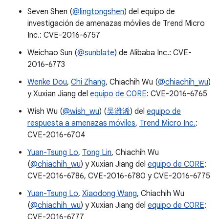
Seven Shen (
@lingtongshen
) del equipo de
investigación de amenazas móviles de Trend Micro
Inc.: CVE-2016-6757
Weichao Sun (
@sunblate
) de Alibaba Inc.: CVE-
2016-6773
Wenke Dou
,
Chi Zhang
, Chiachih Wu (
@chiachih_wu
)
y Xuxian Jiang del
equipo de C0RE
: CVE-2016-6765
Wish Wu (
@wish_wu
) (
吴潍浠
) del
equipo de
respuesta a amenazas móviles
,
Trend Micro Inc.
:
CVE-2016-6704
Yuan-Tsung Lo
,
Tong Lin
, Chiachih Wu
(
@chiachih_wu
) y Xuxian Jiang del
equipo de C0RE
:
CVE-2016-6786, CVE-2016-6780 y CVE-2016-6775
Yuan-Tsung Lo
,
Xiaodong Wang
, Chiachih Wu
(
@chiachih_wu
) y Xuxian Jiang del
equipo de C0RE
:
CVE-2016-6777