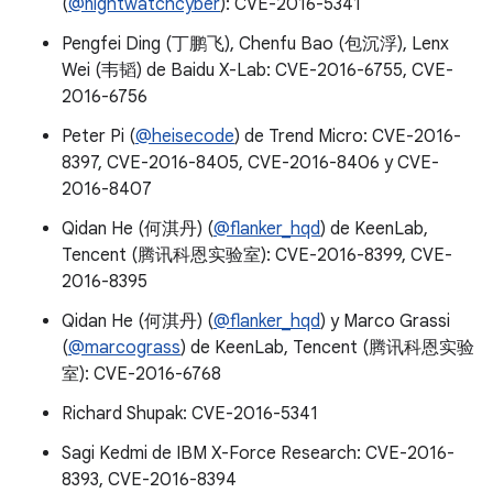
(
@nightwatchcyber
): CVE-2016-5341
Pengfei Ding (丁鹏飞), Chenfu Bao (包沉浮), Lenx
Wei (韦韬) de Baidu X-Lab: CVE-2016-6755, CVE-
2016-6756
Peter Pi (
@heisecode
) de Trend Micro: CVE-2016-
8397, CVE-2016-8405, CVE-2016-8406 y CVE-
2016-8407
Qidan He (何淇丹) (
@flanker_hqd
) de KeenLab,
Tencent (腾讯科恩实验室): CVE-2016-8399, CVE-
2016-8395
Qidan He (何淇丹) (
@flanker_hqd
) y Marco Grassi
(
@marcograss
) de KeenLab, Tencent (腾讯科恩实验
室): CVE-2016-6768
Richard Shupak: CVE-2016-5341
Sagi Kedmi de IBM X-Force Research: CVE-2016-
8393, CVE-2016-8394