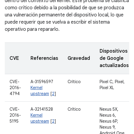
dentro del contexto del kernel. Este problema se clasifica
como crítico debido a la posibilidad de que se produzca
una vulneración permanente del dispositivo local, lo que
puede requerir que se vuelva a escribir el sistema
operativo para repararlo.
Dispositivos
CVE
Referencias
Gravedad
de Google
actualizados
CVE-
A-31596597
Crítico
Pixel C, Pixel,
2016-
Kernel
Pixel XL
4794
upstream
[
2
]
CVE-
A-32141528
Crítico
Nexus 5X,
2016-
Kernel
Nexus 6,
5195
upstream
[
2
]
Nexus 6P,
Nexus 9,
Android One,