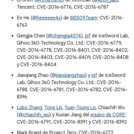
Di Shen (
@returnsme
) de KeenLab (
@keen_lab
),
Tencent: CVE-2016-6776, CVE-2016-6787
En He (
@heeeeen4x
) de
MS509Team
: CVE-2016-
6763
Gengjia Chen (
@chengjia4574
),
pjf
de IceSword Lab,
Qihoo 360 Technology Co. Ltd.: CVE-2016-6779,
CVE-2016-6778, CVE-2016-8401, CVE-2016-8402,
CVE-2016-8403, CVE-2016-8409, CVE-2016-8408
y CVE-2016-8404
Jianqiang Zhao (
@jianqiangzhao
) y
pjf
de IceSword
Lab, Qihoo 360 Technology Co. Ltd.: CVE-2016-
6788, CVE-2016-6781, CVE-2016-6782, CVE-2016-
8396
Lubo Zhang
,
Tong Lin
,
Yuan-Tsung Lo
, Chiachih Wu
(
@chiachih_wu
) y Xuxian Jiang del
equipo de C0RE
:
CVE-2016-6791, CVE-2016-8391 y CVE-2016-8392
Mark Brand de Project Zero: CVE-2016-6772