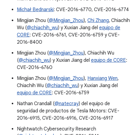
Michał Bednarski
: CVE-2016-6770, CVE-2016-6774
Mingjian Zhou (
@Mingjian_Zhou
),
Chi Zhang
, Chiachih
Wu (
@chiachih_wu
) y Xuxian Jiang del
equipo de
C0RE
: CVE-2016-6761, CVE-2016-6759 y CVE-
2016-8400
Mingjian Zhou (
@Mingjian_Zhou
), Chiachih Wu
(
@chiachih_wu
) y Xuxian Jiang del
equipo de C0RE
:
CVE-2016-6760
Mingjian Zhou (
@Mingjian_Zhou
),
Hanxiang Wen
,
Chiachih Wu (
@chiachih_wu
) y Xuxian Jiang del
equipo de C0RE
: CVE-2016-6759
Nathan Crandall (
@natecray
) del equipo de
seguridad de productos de Tesla Motors: CVE-
2016-6915, CVE-2016-6916, CVE-2016-6917
Nightwatch Cybersecurity Research