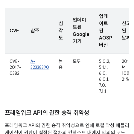
업데
업데이
심
이트
신고
트된
CVE
참조
각
된
된
Google
도
AOSP
날짜
기기
버전
CVE-
A-
높
모두
5.0.2,
2016
2017-
32338390
음
5.1.1,
년
0382
6.0,
10월
6.0.1,
21일
7.0,
7.1.1
프레임워크 API의 권한 승격 취약성
프레임워크 API의 권한 승격 취약성으로 인해 로컬 악성 애플리
케이션이 권한이 설정된 절차의 컨텍스트 내에서 임의의 코드