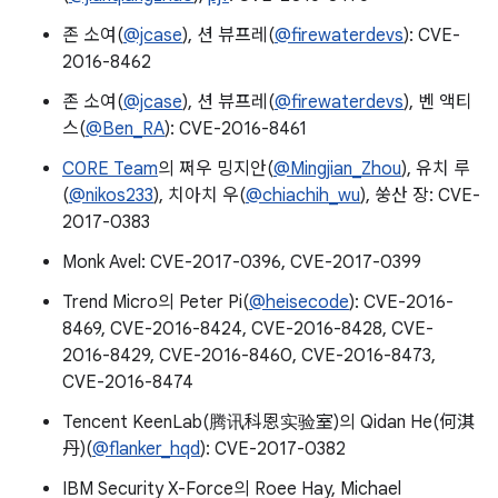
존 소여(
@jcase
), 션 뷰프레(
@firewaterdevs
): CVE-
2016-8462
존 소여(
@jcase
), 션 뷰프레(
@firewaterdevs
), 벤 액티
스(
@Ben_RA
): CVE-2016-8461
C0RE Team
의 쩌우 밍지안(
@Mingjian_Zhou
), 유치 루
(
@nikos233
), 치아치 우(
@chiachih_wu
), 쑹산 장: CVE-
2017-0383
Monk Avel: CVE-2017-0396, CVE-2017-0399
Trend Micro의 Peter Pi(
@heisecode
): CVE-2016-
8469, CVE-2016-8424, CVE-2016-8428, CVE-
2016-8429, CVE-2016-8460, CVE-2016-8473,
CVE-2016-8474
Tencent KeenLab(腾讯科恩实验室)의 Qidan He(何淇
丹)(
@flanker_hqd
): CVE-2017-0382
IBM Security X-Force의 Roee Hay, Michael