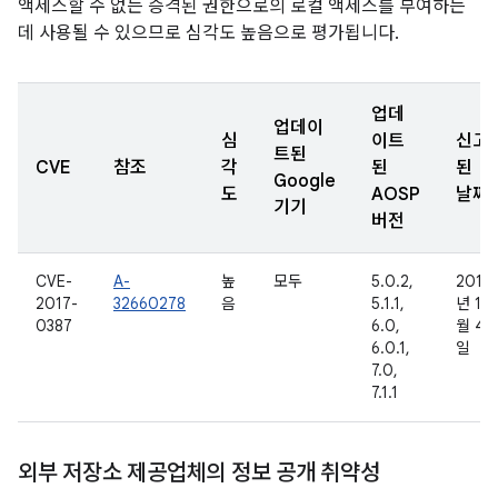
액세스할 수 없는 승격된 권한으로의 로컬 액세스를 부여하는
데 사용될 수 있으므로 심각도 높음으로 평가됩니다.
업데
업데이
심
이트
신고
트된
CVE
참조
각
된
된
Google
도
AOSP
날짜
기기
버전
CVE-
A-
높
모두
5.0.2,
2016
2017-
32660278
음
5.1.1,
년 11
0387
6.0,
월 4
6.0.1,
일
7.0,
7.1.1
외부 저장소 제공업체의 정보 공개 취약성