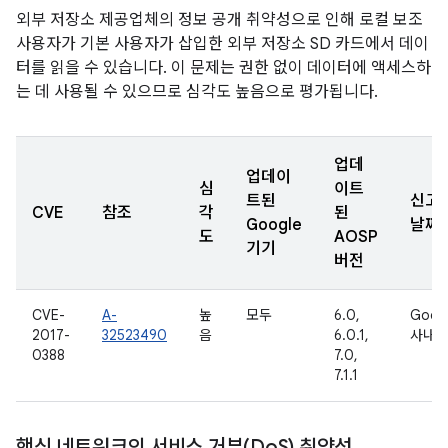
외부 저장소 제공업체의 정보 공개 취약성으로 인해 로컬 보조
사용자가 기본 사용자가 삽입한 외부 저장소 SD 카드에서 데이
터를 읽을 수 있습니다. 이 문제는 권한 없이 데이터에 액세스하
는 데 사용될 수 있으므로 심각도 높음으로 평가됩니다.
업데
업데이
심
이트
트된
신고
CVE
참조
각
된
Google
날짜
도
AOSP
기기
버전
CVE-
A-
높
모두
6.0,
Goog
2017-
32523490
음
6.0.1,
사내
0388
7.0,
7.1.1
핵심 네트워크의 서비스 거부(Do
S) 취약성