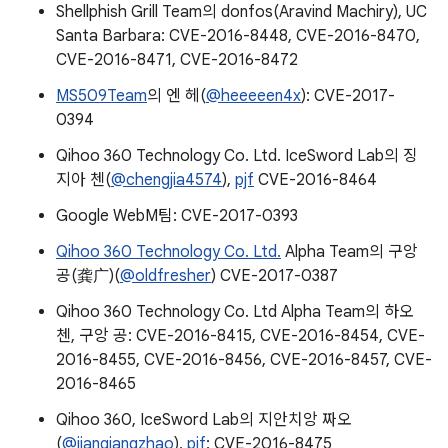
Shellphish Grill Team의 donfos(Aravind Machiry), UC
Santa Barbara: CVE-2016-8448, CVE-2016-8470,
CVE-2016-8471, CVE-2016-8472
MS509Team
의 엔 헤(
@heeeeen4x
): CVE-2017-
0394
Qihoo 360 Technology Co. Ltd. IceSword Lab의 징
지아 첸(
@chengjia4574
),
pjf
CVE-2016-8464
Google WebM팀: CVE-2017-0393
Qihoo 360 Technology Co. Ltd.
Alpha Team의 구앙
공(龚广)(
@oldfresher
) CVE-2017-0387
Qihoo 360 Technology Co. Ltd Alpha Team의 하오
첸, 구앙 공: CVE-2016-8415, CVE-2016-8454, CVE-
2016-8455, CVE-2016-8456, CVE-2016-8457, CVE-
2016-8465
Qihoo 360, IceSword Lab의 지안치앙 짜오
(
@jianqiangzhao
),
pjf
: CVE-2016-8475