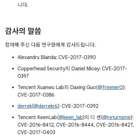
니다.
감사의 말씀
참여해 주신 다음 연구원에게 감사드립니다.
Alexandru Blanda: CVE-2017-0390
Copperhead Security의 Daniel Micay: CVE-2017-
0397
Tencent Xuanwu Lab의 Daxing Guo(
@freener0
):
CVE-2017-0386
derrek
(
@derrekr6
): CVE-2017-0392
Tencent KeenLab(
@keen_lab
)의 디 센(
@returnsme
):
CVE-2016-8412, CVE-2016-8444, CVE-2016-8427,
CVE-2017-0403