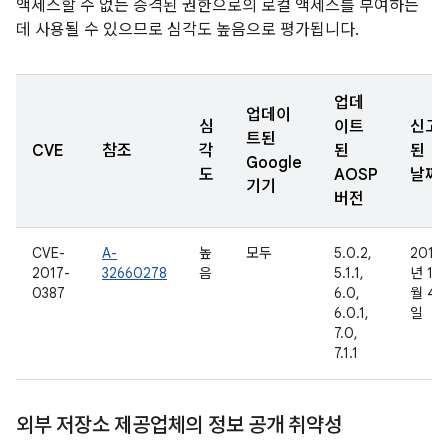
액세스할 수 없는 승격된 권한으로의 로컬 액세스를 부여하는
데 사용될 수 있으므로 심각도 높음으로 평가됩니다.
업데
업데이
심
이트
신고
트된
CVE
참조
각
된
된
Google
도
AOSP
날짜
기기
버전
CVE-
A-
높
모두
5.0.2,
2016
2017-
32660278
음
5.1.1,
년 11
0387
6.0,
월 4
6.0.1,
일
7.0,
7.1.1
외부 저장소 제공업체의 정보 공개 취약성