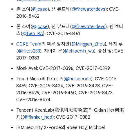
존 소여(
@jcase
), 션 뷰프레(
@firewaterdevs
): CVE-
2016-8462
존 소여(
@jcase
), 션 뷰프레(
@firewaterdevs
), 벤 액티
스(
@Ben_RA
): CVE-2016-8461
C0RE Team
의 쩌우 밍지안(
@Mingjian_Zhou
), 유치 루
(
@nikos233
), 치아치 우(
@chiachih_wu
), 쑹산 장: CVE-
2017-0383
Monk Avel: CVE-2017-0396, CVE-2017-0399
Trend Micro의 Peter Pi(
@heisecode
): CVE-2016-
8469, CVE-2016-8424, CVE-2016-8428, CVE-
2016-8429, CVE-2016-8460, CVE-2016-8473,
CVE-2016-8474
Tencent KeenLab(腾讯科恩实验室)의 Qidan He(何淇
丹)(
@flanker_hqd
): CVE-2017-0382
IBM Security X-Force의 Roee Hay, Michael