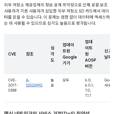
외부 저장소 제공업체의 정보 공개 취약성으로 인해 로컬 보조
사용자가 기본 사용자가 삽입한 외부 저장소 SD 카드에서 데이
터를 읽을 수 있습니다. 이 문제는 권한 없이 데이터에 액세스하
는 데 사용될 수 있으므로 심각도 높음으로 평가됩니다.
업데
업데이
심
이트
트된
신고
CVE
참조
각
된
Google
날짜
도
AOSP
기기
버전
CVE-
A-
높
모두
6.0,
Goog
2017-
32523490
음
6.0.1,
사내
0388
7.0,
7.1.1
핵심 네트워크의 서비스 거부(Do
S) 취약성