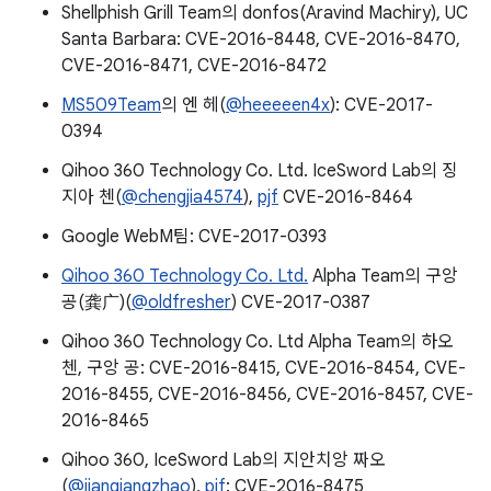
Shellphish Grill Team의 donfos(Aravind Machiry), UC
Santa Barbara: CVE-2016-8448, CVE-2016-8470,
CVE-2016-8471, CVE-2016-8472
MS509Team
의 엔 헤(
@heeeeen4x
): CVE-2017-
0394
Qihoo 360 Technology Co. Ltd. IceSword Lab의 징
지아 첸(
@chengjia4574
),
pjf
CVE-2016-8464
Google WebM팀: CVE-2017-0393
Qihoo 360 Technology Co. Ltd.
Alpha Team의 구앙
공(龚广)(
@oldfresher
) CVE-2017-0387
Qihoo 360 Technology Co. Ltd Alpha Team의 하오
첸, 구앙 공: CVE-2016-8415, CVE-2016-8454, CVE-
2016-8455, CVE-2016-8456, CVE-2016-8457, CVE-
2016-8465
Qihoo 360, IceSword Lab의 지안치앙 짜오
(
@jianqiangzhao
),
pjf
: CVE-2016-8475