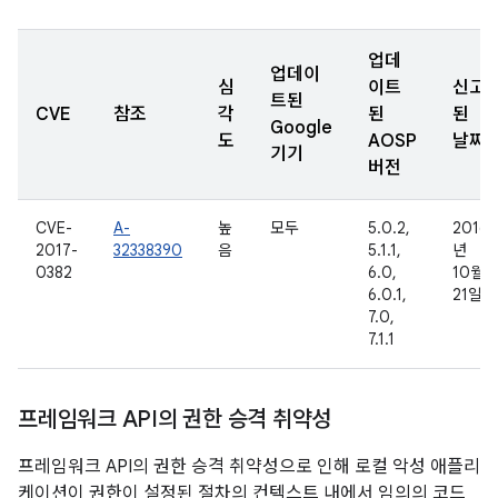
업데
업데이
심
이트
신고
트된
CVE
참조
각
된
된
Google
도
AOSP
날짜
기기
버전
CVE-
A-
높
모두
5.0.2,
2016
2017-
32338390
음
5.1.1,
년
0382
6.0,
10월
6.0.1,
21일
7.0,
7.1.1
프레임워크 API의 권한 승격 취약성
프레임워크 API의 권한 승격 취약성으로 인해 로컬 악성 애플리
케이션이 권한이 설정된 절차의 컨텍스트 내에서 임의의 코드