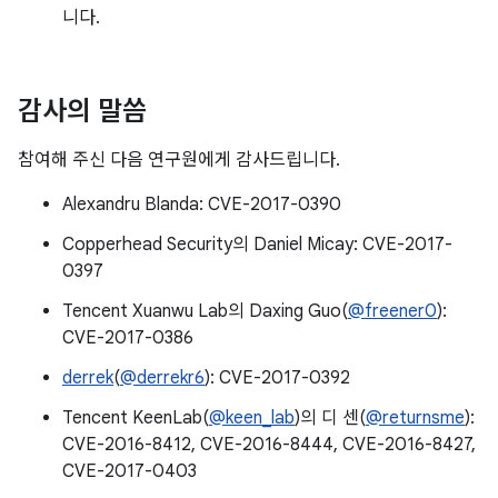
니다.
감사의 말씀
참여해 주신 다음 연구원에게 감사드립니다.
Alexandru Blanda: CVE-2017-0390
Copperhead Security의 Daniel Micay: CVE-2017-
0397
Tencent Xuanwu Lab의 Daxing Guo(
@freener0
):
CVE-2017-0386
derrek
(
@derrekr6
): CVE-2017-0392
Tencent KeenLab(
@keen_lab
)의 디 센(
@returnsme
):
CVE-2016-8412, CVE-2016-8444, CVE-2016-8427,
CVE-2017-0403