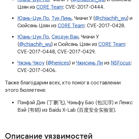
Цзян из
C0RE Team
: CVE-2017-0444.
Юань-Цун Ло
,
Тун Линь
, Чиачи У (
@chiachih_wu
) и
Сюйсянь Цзян из
C0RE Team
: CVE-2017-0428.
Юань-Цун Ло
,
Сяодун Ван
, Чиачи У
(
@chiachih_wu
) и Сюйсянь Цзян из
C0RE Team
:
CVE-2017-0448, CVE-2017-0429.
Чжэнь Чжоу
(
@henices
) и
Чжисинь Ли
из
NSFocus
:
CVE-2017-0406.
Также благодарим всех, кто помог в составлении
этого бюллетеня:
Пэнфэй Дин (丁鹏飞), Чэньфу Бао (包沉浮) и Ленкс
Вэй (韦韬) из Baidu X-Lab (百度安全实验室).
Описание уязвимостей