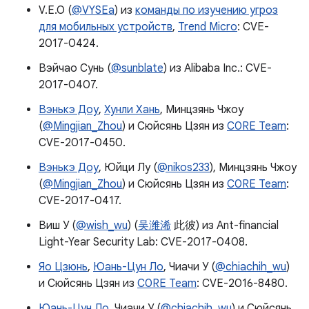
V.E.O (
@VYSEa
) из
команды по изучению угроз
для мобильных устройств
,
Trend Micro
: CVE-
2017-0424.
Вэйчао Сунь (
@sunblate
) из Alibaba Inc.: CVE-
2017-0407.
Вэнькэ Доу
,
Хунли Хань
, Минцзянь Чжоу
(
@Mingjian_Zhou
) и Сюйсянь Цзян из
C0RE Team
:
CVE-2017-0450.
Вэнькэ Доу
, Юйци Лу (
@nikos233
), Минцзянь Чжоу
(
@Mingjian_Zhou
) и Сюйсянь Цзян из
C0RE Team
:
CVE-2017-0417.
Виш У (
@wish_wu
) (
吴潍浠
此彼) из Ant-financial
Light-Year Security Lab: CVE-2017-0408.
Яо Цзюнь
,
Юань-Цун Ло
, Чиачи У (
@chiachih_wu
)
и Сюйсянь Цзян из
C0RE Team
: CVE-2016-8480.
Юань-Цун Ло
, Чиачи У (
@chiachih_wu
) и Сюйсянь