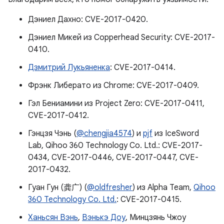
Дэниел Дахно: CVE-2017-0420.
Дэниел Микей из Copperhead Security: CVE-2017-
0410.
Дзмитрий Лукьяненка
: CVE-2017-0414.
Фрэнк Либерато из Chrome: CVE-2017-0409.
Гэл Бениамини из Project Zero: CVE-2017-0411,
CVE-2017-0412.
Гэнцзя Чэнь (
@chengjia4574
) и
pjf
из IceSword
Lab, Qihoo 360 Technology Co. Ltd.: CVE-2017-
0434, CVE-2017-0446, CVE-2017-0447, CVE-
2017-0432.
Гуан Гун (龚广) (
@oldfresher
) из Alpha Team,
Qihoo
360 Technology Co. Ltd.
: CVE-2017-0415.
Ханьсян Вэнь
,
Вэнькэ Доу
, Минцзянь Чжоу