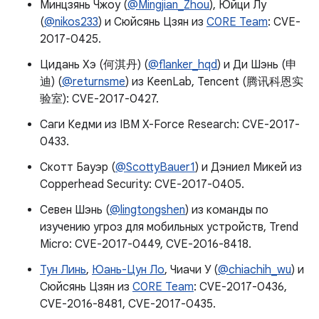
Минцзянь Чжоу (
@Mingjian_Zhou
), Юйци Лу
(
@nikos233
) и Сюйсянь Цзян из
C0RE Team
: CVE-
2017-0425.
Цидань Хэ (何淇丹) (
@flanker_hqd
) и Ди Шэнь (申
迪) (
@returnsme
) из KeenLab, Tencent (腾讯科恩实
验室): CVE-2017-0427.
Саги Кедми из IBM X-Force Research: CVE-2017-
0433.
Скотт Бауэр (
@ScottyBauer1
) и Дэниел Микей из
Copperhead Security: CVE-2017-0405.
Севен Шэнь (
@lingtongshen
) из команды по
изучению угроз для мобильных устройств, Trend
Micro: CVE-2017-0449, CVE-2016-8418.
Тун Линь
,
Юань-Цун Ло
, Чиачи У (
@chiachih_wu
) и
Сюйсянь Цзян из
C0RE Team
: CVE-2017-0436,
CVE-2016-8481, CVE-2017-0435.