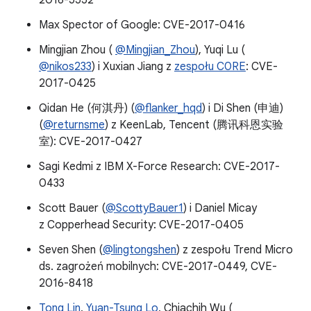
2016-5552
Max Spector of Google: CVE-2017-0416
Mingjian Zhou (
@Mingjian_Zhou
), Yuqi Lu (
@nikos233
) i Xuxian Jiang z
zespołu C0RE
: CVE-
2017-0425
Qidan He (何淇丹) (
@flanker_hqd
) i Di Shen (申迪)
(
@returnsme
) z KeenLab, Tencent (腾讯科恩实验
室): CVE-2017-0427
Sagi Kedmi z IBM X-Force Research: CVE-2017-
0433
Scott Bauer (
@ScottyBauer1
) i Daniel Micay
z Copperhead Security: CVE-2017-0405
Seven Shen (
@lingtongshen
) z zespołu Trend Micro
ds. zagrożeń mobilnych: CVE-2017-0449, CVE-
2016-8418
Tong Lin
,
Yuan-Tsung Lo
, Chiachih Wu (