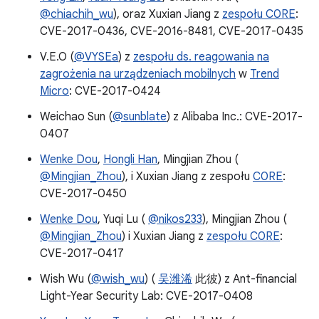
@chiachih_wu
), oraz Xuxian Jiang z
zespołu C0RE
:
CVE-2017-0436, CVE-2016-8481, CVE-2017-0435
V.E.O (
@VYSEa
) z
zespołu ds. reagowania na
zagrożenia na urządzeniach mobilnych
w
Trend
Micro
: CVE-2017-0424
Weichao Sun (
@sunblate
) z Alibaba Inc.: CVE-2017-
0407
Wenke Dou
,
Hongli Han
, Mingjian Zhou (
@Mingjian_Zhou
), i Xuxian Jiang z zespołu
C0RE
:
CVE-2017-0450
Wenke Dou
, Yuqi Lu (
@nikos233
), Mingjian Zhou (
@Mingjian_Zhou
) i Xuxian Jiang z
zespołu C0RE
:
CVE-2017-0417
Wish Wu (
@wish_wu
) (
吴潍浠
此彼) z Ant-financial
Light-Year Security Lab: CVE-2017-0408