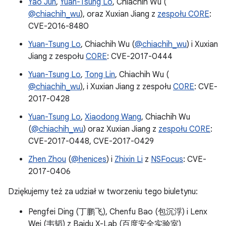
Yao Jun
,
Yuan-Tsung Lo
, Chiachih Wu (
@chiachih_wu
), oraz Xuxian Jiang z
zespołu C0RE
:
CVE-2016-8480
Yuan-Tsung Lo
, Chiachih Wu (
@chiachih_wu
) i Xuxian
Jiang z zespołu
C0RE
: CVE-2017-0444
Yuan-Tsung Lo
,
Tong Lin
, Chiachih Wu (
@chiachih_wu
), i Xuxian Jiang z zespołu
C0RE
: CVE-
2017-0428
Yuan-Tsung Lo
,
Xiaodong Wang
, Chiachih Wu
(
@chiachih_wu
) oraz Xuxian Jiang z
zespołu C0RE
:
CVE-2017-0448, CVE-2017-0429
Zhen Zhou
(
@henices
) i
Zhixin Li
z
NSFocus
: CVE-
2017-0406
Dziękujemy też za udział w tworzeniu tego biuletynu:
Pengfei Ding (丁鹏飞), Chenfu Bao (包沉浮) i Lenx
Wei (韦韬) z Baidu X-Lab (百度安全实验室)