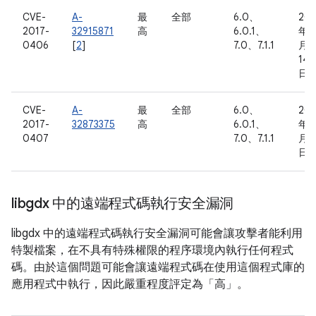
CVE-
A-
最
全部
6.0、
201
2017-
32915871
高
6.0.1、
年 1
0406
[
2
]
7.0、7.1.1
月
14
日
CVE-
A-
最
全部
6.0、
201
2017-
32873375
高
6.0.1、
年 1
0407
7.0、7.1.1
月 1
日
libgdx 中的遠端程式碼執行安全漏洞
libgdx 中的遠端程式碼執行安全漏洞可能會讓攻擊者能利用
特製檔案，在不具有特殊權限的程序環境內執行任何程式
碼。由於這個問題可能會讓遠端程式碼在使用這個程式庫的
應用程式中執行，因此嚴重程度評定為「高」。