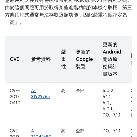
意應用程式在具有特殊權限的程序環境內執行任何程式碼。
由於這個問題可用於取得某些進階功能的本機存取權，第三
方應用程式通常無法存取這類功能，因此嚴重程度評定為
「高」。
更新的
嚴
更新的
Android
回
CVE
參考資料
重
Google
開放原
日
性
裝置
始碼計
畫版本
CVE-
A-
高
全部
5.0.2、
20
2017-
31929765
5.1.1、
年
0410
6.0、
10
6.0.1、
月 
7.0、7.1.1
日
CVE-
A-
高
全部
7.0、7.1.1
20