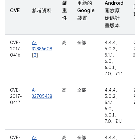
嚴
更新的
Android
回
CVE
參考資料
重
Google
開放原
期
性
裝置
始碼計
畫版本
CVE-
A-
高
全部
4.4.4、
Go
2017-
32886609
5.0.2、
內
0416
[
2
]
5.1.1、
訊
6.0、
6.0.1、
7.0、7.1.1
CVE-
A-
高
全部
4.4.4、
20
2017-
32705438
5.0.2、
年 
0417
5.1.1、
7 
6.0、
6.0.1、
7.0、7.1.1
CVE-
A-
高
全部
4.4.4、
20