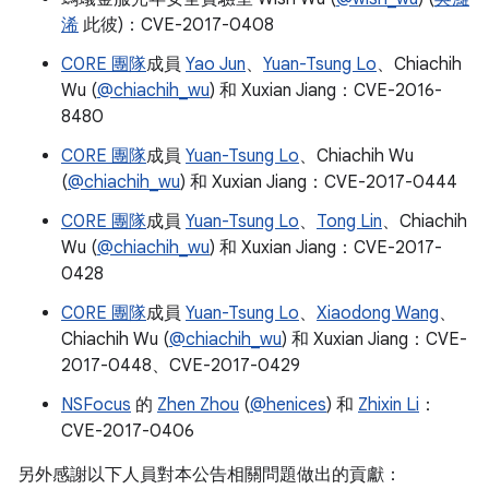
浠
此彼)：CVE-2017-0408
C0RE 團隊
成員
Yao Jun
、
Yuan-Tsung Lo
、Chiachih
Wu (
@chiachih_wu
) 和 Xuxian Jiang：CVE-2016-
8480
C0RE 團隊
成員
Yuan-Tsung Lo
、Chiachih Wu
(
@chiachih_wu
) 和 Xuxian Jiang：CVE-2017-0444
C0RE 團隊
成員
Yuan-Tsung Lo
、
Tong Lin
、Chiachih
Wu (
@chiachih_wu
) 和 Xuxian Jiang：CVE-2017-
0428
C0RE 團隊
成員
Yuan-Tsung Lo
、
Xiaodong Wang
、
Chiachih Wu (
@chiachih_wu
) 和 Xuxian Jiang：CVE-
2017-0448、CVE-2017-0429
NSFocus
的
Zhen Zhou
(
@henices
) 和
Zhixin Li
：
CVE-2017-0406
另外感謝以下人員對本公告相關問題做出的貢獻：