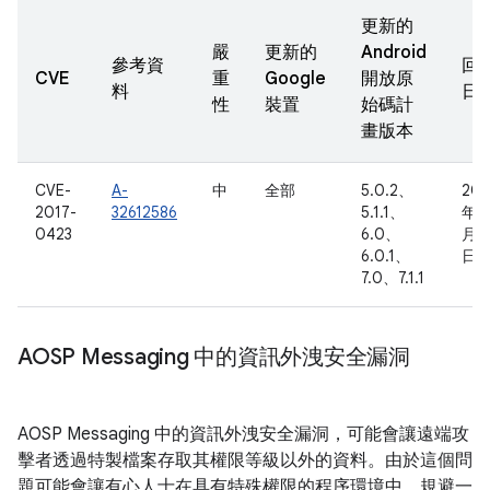
更新的
嚴
更新的
Android
參考資
回
CVE
重
Google
開放原
料
日
性
裝置
始碼計
畫版本
CVE-
A-
中
全部
5.0.2、
201
2017-
32612586
5.1.1、
年 1
0423
6.0、
月 2
6.0.1、
日
7.0、7.1.1
AOSP Messaging 中的資訊外洩安全漏洞
AOSP Messaging 中的資訊外洩安全漏洞，可能會讓遠端攻
擊者透過特製檔案存取其權限等級以外的資料。由於這個問
題可能會讓有心人士在具有特殊權限的程序環境中，規避一