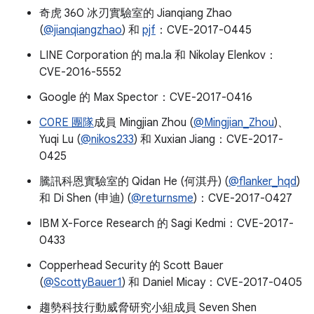
奇虎 360 冰刃實驗室的 Jianqiang Zhao
(
@jianqiangzhao
) 和
pjf
：CVE-2017-0445
LINE Corporation 的 ma.la 和 Nikolay Elenkov：
CVE-2016-5552
Google 的 Max Spector：CVE-2017-0416
C0RE 團隊
成員 Mingjian Zhou (
@Mingjian_Zhou
)、
Yuqi Lu (
@nikos233
) 和 Xuxian Jiang：CVE-2017-
0425
騰訊科恩實驗室的 Qidan He (何淇丹) (
@flanker_hqd
)
和 Di Shen (申迪) (
@returnsme
)：CVE-2017-0427
IBM X-Force Research 的 Sagi Kedmi：CVE-2017-
0433
Copperhead Security 的 Scott Bauer
(
@ScottyBauer1
) 和 Daniel Micay：CVE-2017-0405
趨勢科技行動威脅研究小組成員 Seven Shen