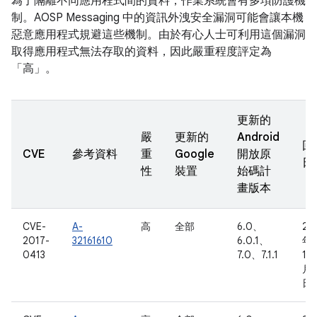
為了隔離不同應用程式間的資料，作業系統會有多項防護機
制。AOSP Messaging 中的資訊外洩安全漏洞可能會讓本機
惡意應用程式規避這些機制。由於有心人士可利用這個漏洞
取得應用程式無法存取的資料，因此嚴重程度評定為
「高」。
更新的
嚴
更新的
Android
回
CVE
參考資料
重
Google
開放原
日
性
裝置
始碼計
畫版本
CVE-
A-
高
全部
6.0、
20
2017-
32161610
6.0.1、
年
0413
7.0、7.1.1
10
月 
日