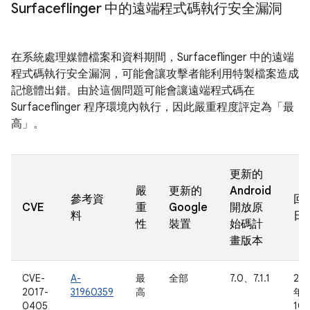
Surfaceflinger 中的遠端程式碼執行安全漏洞
在系統處理媒體檔案和資料期間，Surfaceflinger 中的遠端
程式碼執行安全漏洞，可能會讓攻擊者能利用特製檔案造成
記憶體出錯。由於這個問題可能會讓遠端程式碼在
Surfaceflinger 程序環境內執行，因此嚴重程度評定為「最
高」。
更新的
嚴
更新的
Android
參考資
回
CVE
重
Google
開放原
料
日
性
裝置
始碼計
畫版本
CVE-
A-
最
全部
7.0、7.1.1
201
2017-
31960359
高
年
0405
10