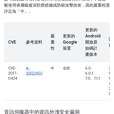
般使用者層級縱深防禦措施或防範攻擊技術，因此嚴重程度
評定為「中」。
更新的
嚴
更新的
Android
回
CVE
參考資料
重
Google
開放原
日
性
裝置
始碼計
畫版本
CVE-
A-
中
全部
6.0、
20
2017-
32322450
6.0.1、
年
0424
7.0、7.1.1
10
月
20
日
音訊伺服器中的資訊外洩安全漏洞