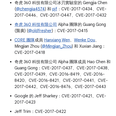
奇虎 360 科技有限公司冰刃實驗室的 Gengjia Chen
(
@chengjia4574
) 和
pjf
：CVE-2017-0434、CVE-
2017-0446、CVE-2017-0447、CVE-2017-0432
奇虎 360 科技有限公司
Alpha 團隊的 Guang Gong
(龔廣) (
@oldfresher
)：CVE-2017-0415
C0RE 團隊
成員
Hanxiang Wen
、
Wenke Dou
、
Mingjian Zhou (
@Mingjian_Zhou
) 和 Xuxian Jiang：
CVE-2017-0418
奇虎 360 科技有限公司 Alpha 團隊成員 Hao Chen 和
Guang Gong：CVE-2017-0437、CVE-2017-0438、
CVE-2017-0439、CVE-2016-8419、CVE-2016-
8420、CVE-2016-8421、CVE-2017-0441、CVE-
2017-0442、CVE-2016-8476、CVE-2017-0443
Google 的 Jeff Sharkey：CVE-2017-0421、CVE-
2017-0423
Jeff Trim：CVE-2017-0422