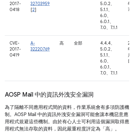
2017-
32703959
5.0.2、
年 
0418
[
2
]
5.1.1、
7 
6.0、
6.0.1、
7.0、7.1.1
CVE-
A-
高
全部
4.4.4、
20
2017-
32220769
5.0.2、
年 
0419
5.1.1、
月 
6.0、
日
6.0.1、
7.0、7.1.1
AOSP Mail 中的資訊外洩安全漏洞
為了隔離不同應用程式間的資料，作業系統會有多項防護機
制。AOSP Mail 中的資訊外洩安全漏洞可能會讓本機惡意應
用程式規避這些機制。由於有心人士可利用這個漏洞取得應
用程式無法存取的資料，因此嚴重程度評定為「高」。