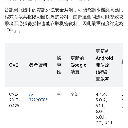
音訊伺服器中的資訊外洩安全漏洞，可能會讓本機惡意應用
程式存取其權限範圍以外的資料。由於這個問題可能導致攻
擊者不必獲得授權也能存取機密資料，因此嚴重程度評定為
「中」。
更新的
嚴
更新的
Android
回
CVE
參考資料
重
Google
開放原
日
性
裝置
始碼計
畫版本
CVE-
A-
中
全部
4.4.4、
20
2017-
32720785
5.0.2、
年 
0425
5.1.1、
月 
6.0、
日
6.0.1、
7.0、7.1.1