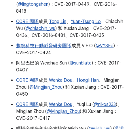
(
@lingtongshen
)：CVE-2017-0449、CVE-2016-
8418
C0RE 團隊
成員
Tong Lin
、
Yuan-Tsung Lo
、Chiachih
Wu (
@chiachih_wu
) 和 Xuxian Jiang：CVE-2017-
0436、CVE-2016-8481、CVE-2017-0435
趨勢科技
行動威脅研究團隊
成員 V.E.O (
@VYSEa
)：
CVE-2017-0424
阿里巴巴的 Weichao Sun (
@sunblate
)：CVE-2017-
0407
C0RE 團隊
成員
Wenke Dou
、
Hongli Han
、Mingjian
Zhou (
@Mingjian_Zhou
) 和 Xuxian Jiang：CVE-2017-
0450
C0RE 團隊
成員
Wenke Dou
、Yuqi Lu (
@nikos233
)、
Mingjian Zhou (
@Mingjian_Zhou
) 和 Xuxian Jiang：
CVE-2017-0417
螞蟻金服光年安全實驗室 Wish Wu (
@wish_wu
) (
吳濰