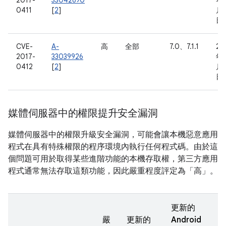
2017-
33042690
年 
0411
[
2
]
月 
日
CVE-
A-
高
全部
7.0、7.1.1
20
2017-
33039926
年 
0412
[
2
]
月 
日
媒體伺服器中的權限提升安全漏洞
媒體伺服器中的權限升級安全漏洞，可能會讓本機惡意應用
程式在具有特殊權限的程序環境內執行任何程式碼。由於這
個問題可用於取得某些進階功能的本機存取權，第三方應用
程式通常無法存取這類功能，因此嚴重程度評定為「高」。
更新的
嚴
更新的
Android