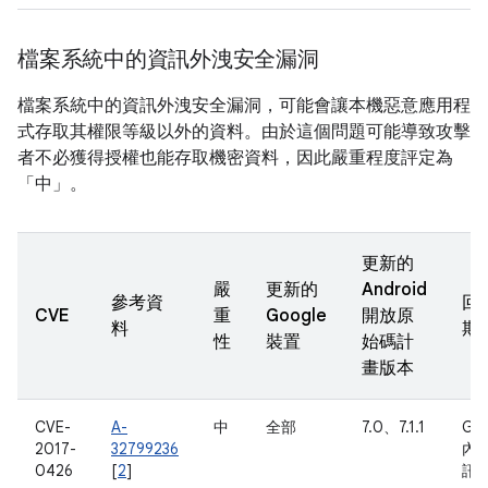
檔案系統中的資訊外洩安全漏洞
檔案系統中的資訊外洩安全漏洞，可能會讓本機惡意應用程
式存取其權限等級以外的資料。由於這個問題可能導致攻擊
者不必獲得授權也能存取機密資料，因此嚴重程度評定為
「中」。
更新的
嚴
更新的
Android
參考資
回
CVE
重
Google
開放原
料
期
性
裝置
始碼計
畫版本
CVE-
A-
中
全部
7.0、7.1.1
Go
2017-
32799236
內
0426
[
2
]
訊