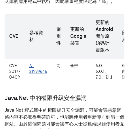
式庫的應用程式中執行，因此嚴重程度評定為「高」。
更新的
嚴
更新的
Android
參考資
回
CVE
重
Google
開放原
料
期
性
裝置
始碼計
畫版本
CVE-
A-
高
全部
6.0、
Go
2017-
31999646
6.0.1、
內
0409
7.0、7.1.1
訊
Java
.
Net 中的權限升級安全漏洞
Java.Net 程式庫中的權限提升安全漏洞，可能會讓惡意網
路內容不必取得明確許可，也能將使用者重新導向到另一個
網站。由於這個問題可能會讓有心人士從遠端規避使用者互