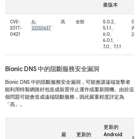
畫版本
CVE-
A-
高
全部
5.0.2、
Go
2017-
32555637
5.1.1、
內
0421
6.0、
訊
6.0.1、
7.0、7.1.1
Bionic DNS 中的阻斷服務安全漏洞
Bionic DNS 中的阻斷服務安全漏洞，可能會讓遠端攻擊者
能利用特製網路封包造成裝置停止運作或重新開機。由於這
個問題可能會造成遠端阻斷服務，因此嚴重程度評定為
「高」。
更新的
嚴
更新的
Android
回