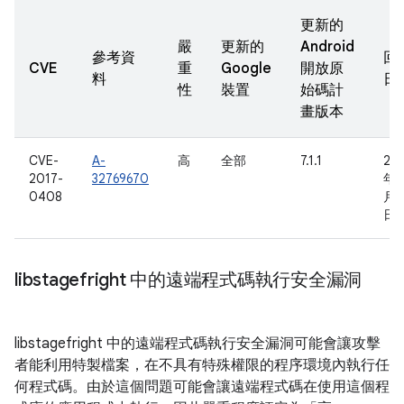
更新的
嚴
更新的
Android
參考資
回
CVE
重
Google
開放原
料
日
性
裝置
始碼計
畫版本
CVE-
A-
高
全部
7.1.1
20
2017-
32769670
年 1
0408
月 
日
libstagefright 中的遠端程式碼執行安全漏洞
libstagefright 中的遠端程式碼執行安全漏洞可能會讓攻擊
者能利用特製檔案，在不具有特殊權限的程序環境內執行任
何程式碼。由於這個問題可能會讓遠端程式碼在使用這個程