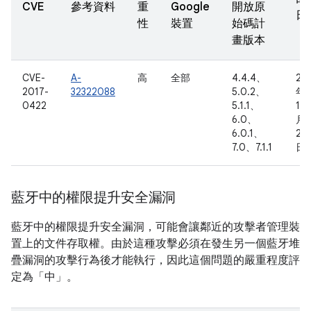
CVE
參考資料
重
Google
開放原
日
性
裝置
始碼計
畫版本
CVE-
A-
高
全部
4.4.4、
20
2017-
32322088
5.0.2、
年
0422
5.1.1、
10
6.0、
月
6.0.1、
20
7.0、7.1.1
日
藍牙中的權限提升安全漏洞
藍牙中的權限提升安全漏洞，可能會讓鄰近的攻擊者管理裝
置上的文件存取權。由於這種攻擊必須在發生另一個藍牙堆
疊漏洞的攻擊行為後才能執行，因此這個問題的嚴重程度評
定為「中」。