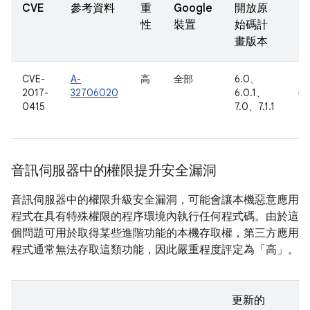
回
CVE
參考資料
重
Google
開放原
日
性
裝置
始碼計
畫版本
CVE-
A-
高
全部
6.0、
20
2017-
32706020
6.0.1、
年 
0415
7.0、7.1.1
月
日
音訊伺服器中的權限提升安全漏洞
音訊伺服器中的權限升級安全漏洞，可能會讓本機惡意應用
程式在具有特殊權限的程序環境內執行任何程式碼。由於這
個問題可用於取得某些進階功能的本機存取權，第三方應用
程式通常無法存取這類功能，因此嚴重程度評定為「高」。
更新的