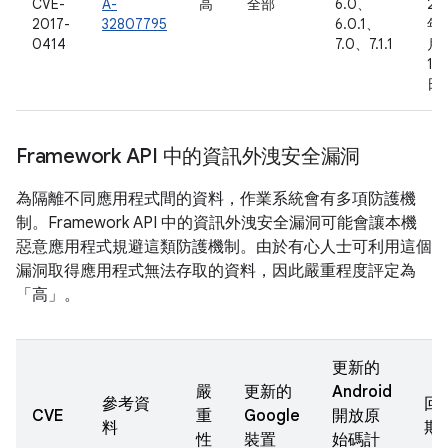
CVE-
A-
高
全部
6.0、
20
2017-
32807795
6.0.1、
年 
0414
7.0、7.1.1
月
10
日
Framework API 中的資訊外洩安全漏洞
為隔離不同應用程式間的資料，作業系統會有多項防護機
制。Framework API 中的資訊外洩安全漏洞可能會讓本機
惡意應用程式規避這類防護機制。由於有心人士可利用這個
漏洞取得應用程式無法存取的資料，因此嚴重程度評定為
「高」。
更新的
嚴
更新的
Android
參考資
回
CVE
重
Google
開放原
料
期
性
裝置
始碼計