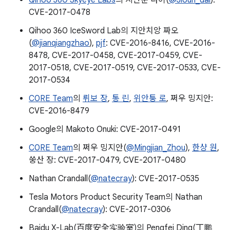
Qihoo 360 Skyeye Labs
의 지안준 다이(
@Jioun_dai
):
CVE-2017-0478
Qihoo 360 IceSword Lab의 지안치앙 짜오
(
@jianqiangzhao
),
pjf
: CVE-2016-8416, CVE-2016-
8478, CVE-2017-0458, CVE-2017-0459, CVE-
2017-0518, CVE-2017-0519, CVE-2017-0533, CVE-
2017-0534
C0RE Team
의
뤼보 장
,
통 린
,
위안퉁 로
, 쩌우 밍지안:
CVE-2016-8479
Google의 Makoto Onuki: CVE-2017-0491
C0RE Team
의 쩌우 밍지안(
@Mingjian_Zhou
),
한샹 원
,
쑹산 장: CVE-2017-0479, CVE-2017-0480
Nathan Crandall(
@natecray
): CVE-2017-0535
Tesla Motors Product Security Team의 Nathan
Crandall(
@natecray
): CVE-2017-0306
Baidu X-Lab(百度安全实验室)의 Pengfei Ding(丁鹏