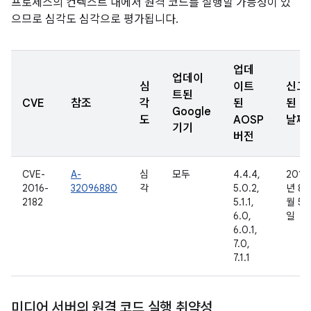
프로세스의 컨텍스트 내에서 원격 코드를 실행할 가능성이 있
으므로 심각도 심각으로 평가됩니다.
업데
업데이
심
이트
신고
트된
CVE
참조
각
된
된
Google
도
AOSP
날짜
기기
버전
CVE-
A-
심
모두
4.4.4,
2016
2016-
32096880
각
5.0.2,
년 8
2182
5.1.1,
월 5
6.0,
일
6.0.1,
7.0,
7.1.1
미디어 서버의 원격 코드 실행 취약성