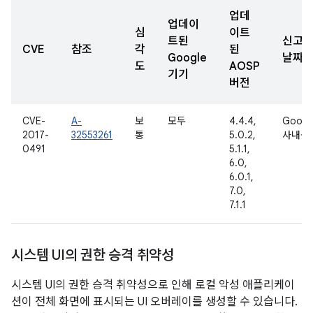
업데
업데이
심
이트
트된
신고
CVE
참조
각
된
Google
날짜
도
AOSP
기기
버전
CVE-
A-
보
모두
4.4.4,
Googl
2017-
32553261
통
5.0.2,
사내용
0491
5.1.1,
6.0,
6.0.1,
7.0,
7.1.1
시스템 UI의 권한 승격 취약성
시스템 UI의 권한 승격 취약성으로 인해 로컬 악성 애플리케이
션이 전체 화면에 표시되는 UI 오버레이를 생성할 수 있습니다.