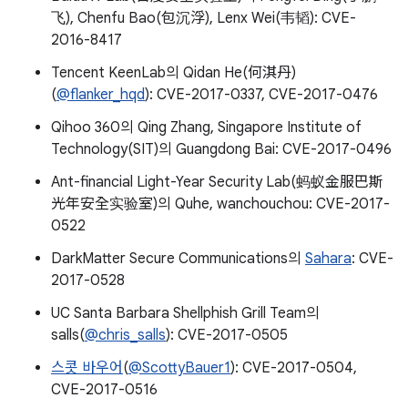
飞), Chenfu Bao(包沉浮), Lenx Wei(韦韬): CVE-
2016-8417
Tencent KeenLab의 Qidan He(何淇丹)
(
@flanker_hqd
): CVE-2017-0337, CVE-2017-0476
Qihoo 360의 Qing Zhang, Singapore Institute of
Technology(SIT)의 Guangdong Bai: CVE-2017-0496
Ant-financial Light-Year Security Lab(蚂蚁金服巴斯
光年安全实验室)의 Quhe, wanchouchou: CVE-2017-
0522
DarkMatter Secure Communications의
Sahara
: CVE-
2017-0528
UC Santa Barbara Shellphish Grill Team의
salls(
@chris_salls
): CVE-2017-0505
스콧 바우어
(
@ScottyBauer1
): CVE-2017-0504,
CVE-2017-0516