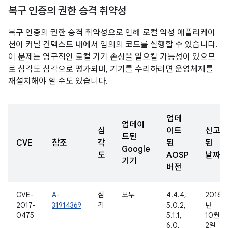
복구 인증의 권한 승격 취약성
복구 인증의 권한 승격 취약성으로 인해 로컬 악성 애플리케이
션이 커널 컨텍스트 내에서 임의의 코드를 실행할 수 있습니다.
이 문제는 영구적인 로컬 기기 손상을 일으킬 가능성이 있으므
로 심각도 심각으로 평가되며, 기기를 수리하려면 운영체제를
재설치해야 할 수도 있습니다.
업데
업데이
심
이트
신고
트된
CVE
참조
각
된
된
Google
도
AOSP
날짜
기기
버전
CVE-
A-
심
모두
4.4.4,
2016
2017-
31914369
각
5.0.2,
년
0475
5.1.1,
10월
6.0,
2일