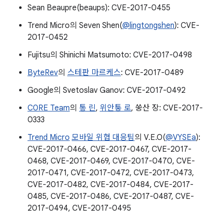
Sean Beaupre(beaups): CVE-2017-0455
Trend Micro의 Seven Shen(
@lingtongshen
): CVE-
2017-0452
Fujitsu의 Shinichi Matsumoto: CVE-2017-0498
ByteRev
의
스테판 마르케스
: CVE-2017-0489
Google의 Svetoslav Ganov: CVE-2017-0492
C0RE Team
의
통 린
,
위안퉁 로
, 쑹산 장: CVE-2017-
0333
Trend Micro
모바일 위협 대응팀
의 V.E.O(
@VYSEa
):
CVE-2017-0466, CVE-2017-0467, CVE-2017-
0468, CVE-2017-0469, CVE-2017-0470, CVE-
2017-0471, CVE-2017-0472, CVE-2017-0473,
CVE-2017-0482, CVE-2017-0484, CVE-2017-
0485, CVE-2017-0486, CVE-2017-0487, CVE-
2017-0494, CVE-2017-0495