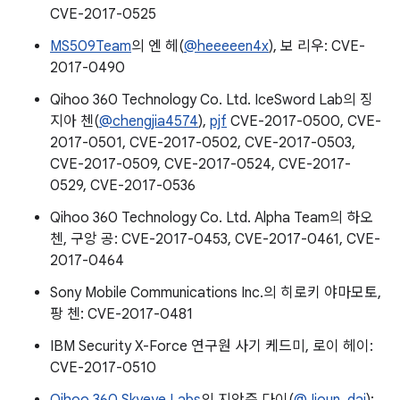
CVE-2017-0525
MS509Team
의 엔 헤(
@heeeeen4x
), 보 리우: CVE-
2017-0490
Qihoo 360 Technology Co. Ltd. IceSword Lab의 징
지아 첸(
@chengjia4574
),
pjf
CVE-2017-0500, CVE-
2017-0501, CVE-2017-0502, CVE-2017-0503,
CVE-2017-0509, CVE-2017-0524, CVE-2017-
0529, CVE-2017-0536
Qihoo 360 Technology Co. Ltd. Alpha Team의 하오
첸, 구앙 공: CVE-2017-0453, CVE-2017-0461, CVE-
2017-0464
Sony Mobile Communications Inc.의 히로키 야마모토,
팡 첸: CVE-2017-0481
IBM Security X-Force 연구원 사기 케드미, 로이 헤이:
CVE-2017-0510