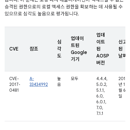
습니다. 이 문제는 보통 타사 애플리케이션이 액세스할 수 없는
승격된 권한으로의 로컬 액세스 권한을 확보하는 데 사용될 수
있으므로 심각도 높음으로 평가됩니다.
업데
업데이
심
이트
신고
트된
CVE
참조
각
된
된
Google
도
AOSP
날짜
기기
버전
CVE-
A-
높
모두
4.4.4,
2016
2017-
33434992
음
5.0.2,
년 11
0481
5.1.1,
월 6
6.0,
일
6.0.1,
7.0,
7.1.1