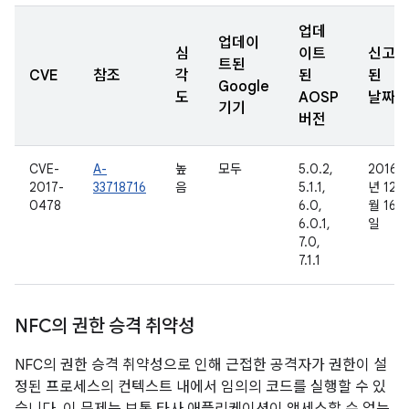
업데
업데이
심
이트
신고
트된
CVE
참조
각
된
된
Google
도
AOSP
날짜
기기
버전
CVE-
A-
높
모두
5.0.2,
2016
2017-
33718716
음
5.1.1,
년 12
0478
6.0,
월 16
6.0.1,
일
7.0,
7.1.1
NFC의 권한 승격 취약성
NFC의 권한 승격 취약성으로 인해 근접한 공격자가 권한이 설
정된 프로세스의 컨텍스트 내에서 임의의 코드를 실행할 수 있