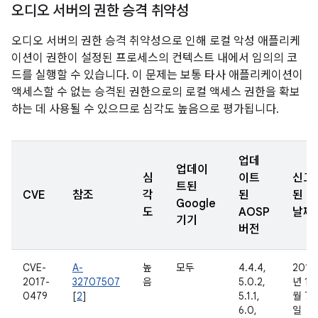
오디오 서버의 권한 승격 취약성
오디오 서버의 권한 승격 취약성으로 인해 로컬 악성 애플리케
이션이 권한이 설정된 프로세스의 컨텍스트 내에서 임의의 코
드를 실행할 수 있습니다. 이 문제는 보통 타사 애플리케이션이
액세스할 수 없는 승격된 권한으로의 로컬 액세스 권한을 확보
하는 데 사용될 수 있으므로 심각도 높음으로 평가됩니다.
업데
업데이
심
이트
신고
트된
CVE
참조
각
된
된
Google
도
AOSP
날짜
기기
버전
CVE-
A-
높
모두
4.4.4,
2016
2017-
32707507
음
5.0.2,
년 11
0479
[
2
]
5.1.1,
월 7
6.0,
일