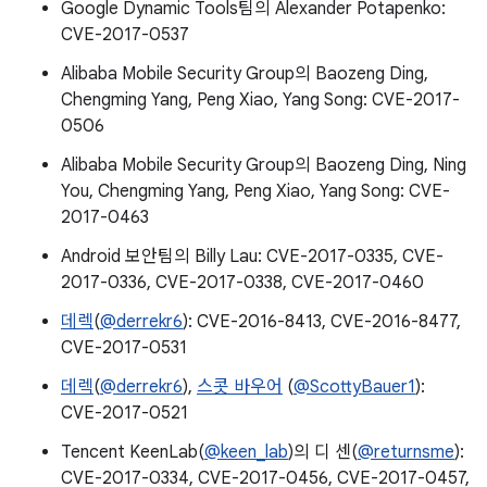
Google Dynamic Tools팀의 Alexander Potapenko:
CVE-2017-0537
Alibaba Mobile Security Group의 Baozeng Ding,
Chengming Yang, Peng Xiao, Yang Song: CVE-2017-
0506
Alibaba Mobile Security Group의 Baozeng Ding, Ning
You, Chengming Yang, Peng Xiao, Yang Song: CVE-
2017-0463
Android 보안팀의 Billy Lau: CVE-2017-0335, CVE-
2017-0336, CVE-2017-0338, CVE-2017-0460
데렉
(
@derrekr6
): CVE-2016-8413, CVE-2016-8477,
CVE-2017-0531
데렉
(
@derrekr6
),
스콧 바우어
(
@ScottyBauer1
):
CVE-2017-0521
Tencent KeenLab(
@keen_lab
)의 디 센(
@returnsme
):
CVE-2017-0334, CVE-2017-0456, CVE-2017-0457,