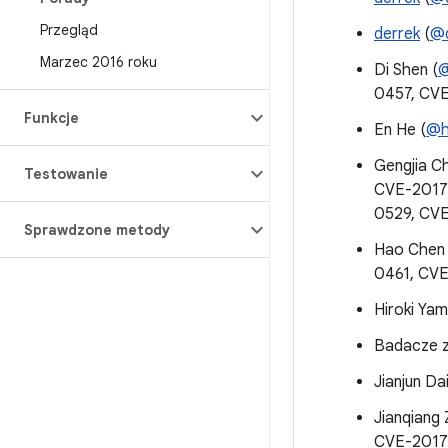
Przegląd
derrek
(
@d
Marzec 2016 roku
Di Shen (
@
0457, CV
Funkcje
En He (
@h
Gengjia C
Testowanie
CVE-2017
0529, CV
Sprawdzone metody
Hao Chen 
0461, CV
Hiroki Ya
Badacze z
Jianjun Dai
Jianqiang 
CVE-2017