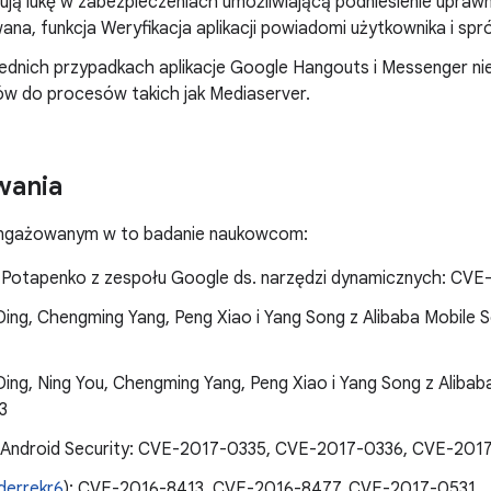
ją lukę w zabezpieczeniach umożliwiającą podniesienie uprawnień
ana, funkcja Weryfikacja aplikacji powiadomi użytkownika i spró
dnich przypadkach aplikacje Google Hangouts i Messenger ni
ów do procesów takich jak Mediaserver.
wania
angażowanym w to badanie naukowcom:
 Potapenko z zespołu Google ds. narzędzi dynamicznych: CV
ing, Chengming Yang, Peng Xiao i Yang Song z Alibaba Mobile 
ing, Ning You, Chengming Yang, Peng Xiao i Yang Song z Alibab
3
 z Android Security: CVE-2017-0335, CVE-2017-0336, CVE-2
errekr6
): CVE-2016-8413, CVE-2016-8477, CVE-2017-0531