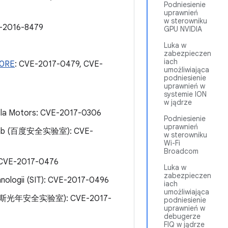
Podniesienie
uprawnień
w sterowniku
E-2016-8479
GPU NVIDIA
Luka w
zabezpieczen
iach
C0RE
: CVE-2017-0479, CVE-
umożliwiająca
podniesienie
uprawnień w
systemie ION
w jądrze
esla Motors: CVE-2017-0306
Podniesienie
uprawnień
 X-Lab (百度安全实验室): CVE-
w sterowniku
Wi-Fi
Broadcom
, CVE-2017-0476
Luka w
zabezpieczen
hnologii (SIT): CVE-2017-0496
iach
umożliwiająca
(蚂蚁金服巴斯光年安全实验室): CVE-2017-
podniesienie
uprawnień w
debugerze
FIQ w jądrze