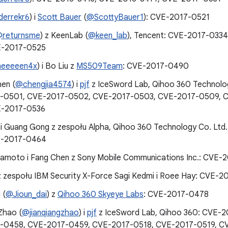
errekr6
) i
Scott Bauer
(
@ScottyBauer1
): CVE-2017-0521
returnsme
) z KeenLab (
@keen_lab
), Tencent: CVE-2017-033
E-2017-0525
eeeeen4x
) i Bo Liu z
MS509Team
: CVE-2017-0490
hen (
@chengjia4574
) i
pjf
z IceSword Lab, Qihoo 360 Technolo
-0501, CVE-2017-0502, CVE-2017-0503, CVE-2017-0509, 
E-2017-0536
i Guang Gong z zespołu Alpha, Qihoo 360 Technology Co. Lt
E-2017-0464
mamoto i Fang Chen z Sony Mobile Communications Inc.: CVE-
 zespołu IBM Security X-Force Sagi Kedmi i Roee Hay: CVE-
 (
@Jioun_dai
) z
Qihoo 360 Skyeye Labs
: CVE-2017-0478
Zhao (
@jianqiangzhao
) i
pjf
z IceSword Lab, Qihoo 360: CVE-
-0458, CVE-2017-0459, CVE-2017-0518, CVE-2017-0519, C