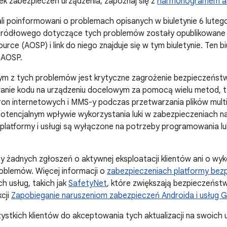
k zabezpieczeń urządzenia, zapoznaj się z
harmonogramem aktu
li poinformowani o problemach opisanych w biuletynie 6 lutego 
źródłowego dotyczące tych problemów zostały opublikowane 
rce (AOSP) i link do niego znajduje się w tym biuletynie. Ten biu
 AOSP.
ym z tych problemów jest krytyczne zagrożenie bezpieczeństw
nie kodu na urządzeniu docelowym za pomocą wielu metod, tak
ron internetowych i MMS-y podczas przetwarzania plików mult
potencjalnym wpływie wykorzystania luki w zabezpieczeniach na
platformy i usługi są wyłączone na potrzeby programowania lu
y żadnych zgłoszeń o aktywnej eksploatacji klientów ani o wy
oblemów. Więcej informacji o
zabezpieczeniach platformy bez
h usług, takich jak
SafetyNet
, które zwiększają bezpieczeńst
kcji
Zapobieganie naruszeniom zabezpieczeń Androida i usług 
tkich klientów do akceptowania tych aktualizacji na swoich 