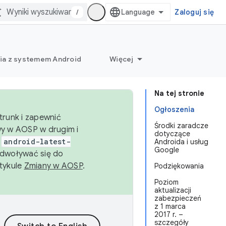
/
Zaloguj się
ia z systemem Android
Więcej
Na tej stronie
Ogłoszenia
trunk i zapewnić
Środki zaradcze
wy w AOSP w drugim i
dotyczące
i
android-latest-
Androida i usług
Google
dwoływać się do
rtykule
Zmiany w AOSP
.
Podziękowania
Poziom
aktualizacji
zabezpieczeń
z 1 marca
2017 r. –
szczegóły