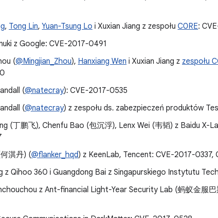
ng
,
Tong Lin
,
Yuan-Tsung Lo
i Xuxian Jiang z zespołu
C0RE
: CV
uki z Google: CVE-2017-0491
hou (
@Mingjian_Zhou
),
Hanxiang Wen
i Xuxian Jiang z
zespołu 
80
ndall (
@natecray
): CVE-2017-0535
ndall (
@natecray
) z zespołu ds. zabezpieczeń produktów T
Ding (丁鹏飞), Chenfu Bao (包沉浮), Lenx Wei (韦韬) z Baidu
7
 (何淇丹) (
@flanker_hqd
) z KeenLab, Tencent: CVE-2017-0337
g z Qihoo 360 i Guangdong Bai z Singapurskiego Instytutu Tec
anchouchou z Ant-financial Light-Year Security Lab 