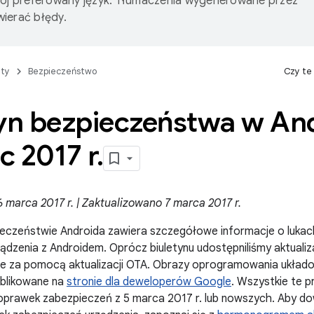
wój preferowany język. Tłumaczenia wygenerowane przez
ierać błędy.
ty
Bezpieczeństwo
Czy te
tyn bezpieczeństwa w And
c 2017 r
.
marca 2017 r. | Zaktualizowano 7 marca 2017 r.
ieczeństwie Androida zawiera szczegółowe informacje o lukac
ądzenia z Androidem. Oprócz biuletynu udostępniliśmy aktualiz
e za pomocą aktualizacji OTA. Obrazy oprogramowania ukła
ublikowane na
stronie dla deweloperów Google
. Wszystkie te 
rawek zabezpieczeń z 5 marca 2017 r. lub nowszych. Aby dowi