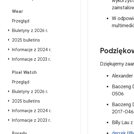
wykorzystu
zainstalow
Wear
W odpowie
Przegląd
multimedi
Biuletyny z 2026 r
.
2025 bulletins
Podzięko
Informacje z 2024 r
.
Informacje z 2023 r
.
Dziękujemy za
Pixel Watch
Alexander
Przegląd
Baozeng D
Biuletyny z 2026 r
.
0506
2025 bulletins
Baozeng D
Informacje z 2024 r
.
2017-046
Informacje z 2023 r
.
Billy Lau
derrek
(
@d
Porady