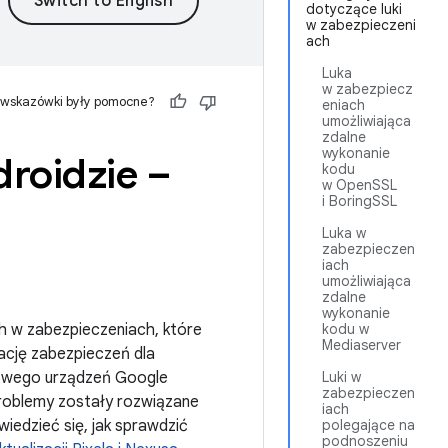
dotyczące luki
w zabezpieczeni
ach
Luka
w zabezpiecz
 wskazówki były pomocne?
eniach
umożliwiająca
zdalne
wykonanie
roidzie –
kodu
w OpenSSL
i BoringSSL
Luka w
zabezpieczen
iach
umożliwiająca
zdalne
wykonanie
h w zabezpieczeniach, które
kodu w
Mediaserver
ację zabezpieczeń dla
dowego urządzeń Google
Luki w
zabezpieczen
problemy zostały rozwiązane
iach
edzieć się, jak sprawdzić
polegające na
podnoszeniu