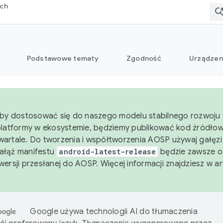
rch
Podstawowe tematy
Zgodność
Urządzen
aby dostosować się do naszego modelu stabilnego rozwoju 
platformy w ekosystemie, będziemy publikować kod źródło
artale. Do tworzenia i współtworzenia AOSP używaj gałęz
Gałąź manifestu
android-latest-release
będzie zawsze o
wersji przesłanej do AOSP. Więcej informacji znajdziesz w a
Google używa technologii AI do tłumaczenia