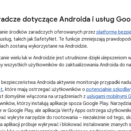
radcze dotyczące Androida i usług Goo
nie środków zaradczych oferowanych przez
platformę bezp
usług, takich jak SafetyNet. Te funkcje zmniejszają prawdopod
iach zostaną wykorzystane na Androidzie.
nie wielu luk w Androidzie jest utrudnione dzięki ulepszeniom
 wszystkich użytkowników do zaktualizowania Androida do najn
. bezpieczeństwa Androida aktywnie monitoruje przypadki na
et
, które mają ostrzegać użytkowników o
potencjalnie szkodliw
jest domyślnie włączona na urządzeniach z
usługami mobilnymi 
wników, którzy instalują aplikacje spoza Google Play. Narzędz
 w Google Play, ale aplikacja Verify Apps ostrzega użytkownik
wać wykryte narzędzie do rootowania – niezależnie od tego, 
a aplikacji próbuje wykrywać i blokować instalowanie znanych sz