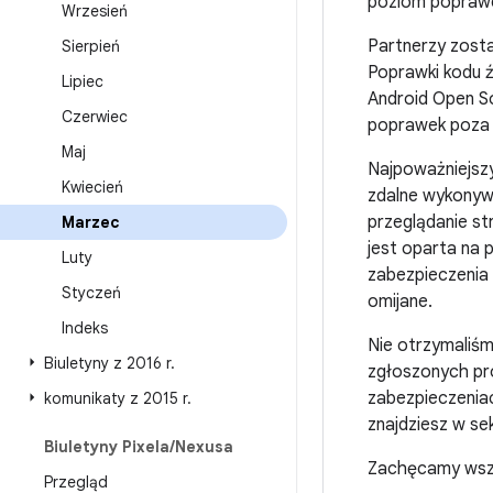
poziom poprawe
Wrzesień
Partnerzy zosta
Sierpień
Poprawki kodu 
Lipiec
Android Open Sou
Czerwiec
poprawek poza
Maj
Najpoważniejsz
Kwiecień
zdalne wykonywa
przeglądanie st
Marzec
jest oparta na 
Luty
zabezpieczenia 
Styczeń
omijane.
Indeks
Nie otrzymaliśm
Biuletyny z 2016 r
.
zgłoszonych pr
zabezpieczeniac
komunikaty z 2015 r
.
znajdziesz w se
Biuletyny Pixela
/
Nexusa
Zachęcamy wszys
Przegląd