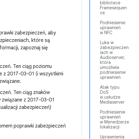
bibliotece
Framesequen
ce
Podniesienie
uprawnień
prawki zabezpieczeń, aby
w NFC
zpieczeniach, które są
Luka w
ormacji, zapoznaj się
zabezpieczen
iach w
Audioserver,
która
czeń. Ten ciąg poziomu
umożliwia
podniesienie
e z 2017-03-01 (i wszystkimi
uprawnień
ozwiązane.
Atak typu
eczeń. Ten ciąg znaków
DoS
w usłudze
my związane z 2017-03-01
Mediaserver
ualizacji zabezpieczeń)
Podniesienie
uprawnień
w Menedżerze
ziomem poprawki zabezpieczeń
lokalizacji
Uprawnienia