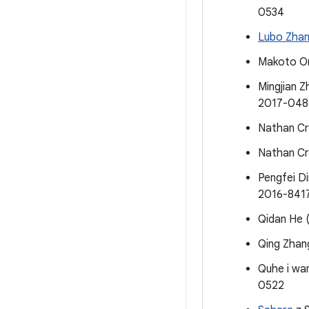
0534
Lubo Zha
Makoto On
Mingjian Z
2017-04
Nathan Cra
Nathan Cra
Pengfei 
2016-841
Qidan He
Qing Zhan
Quhe i w
0522