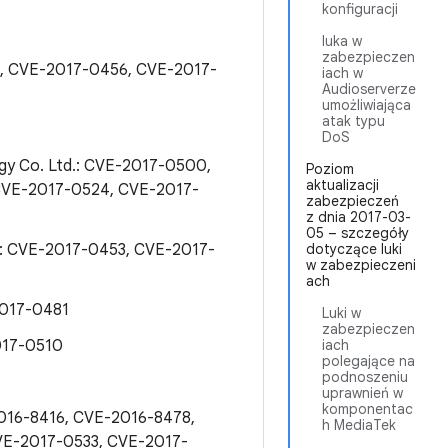
konfiguracji
luka w
zabezpieczen
4, CVE-2017-0456, CVE-2017-
iach w
Audioserverze
umożliwiająca
atak typu
DoS
gy Co. Ltd.: CVE-2017-0500,
Poziom
aktualizacji
CVE-2017-0524, CVE-2017-
zabezpieczeń
z dnia 2017-03-
05 – szczegóły
d.: CVE-2017-0453, CVE-2017-
dotyczące luki
w zabezpieczeni
ach
2017-0481
Luki w
zabezpieczen
2017-0510
iach
polegające na
podnoszeniu
uprawnień w
komponentac
2016-8416, CVE-2016-8478,
h MediaTek
VE-2017-0533, CVE-2017-