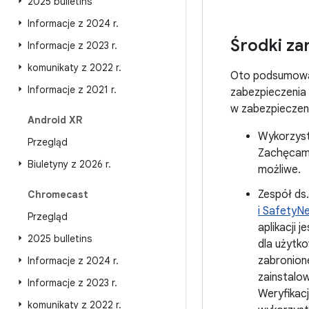
2025 bulletins
Informacje z 2024 r
.
Środki za
Informacje z 2023 r
.
komunikaty z 2022 r
.
Oto podsumowa
Informacje z 2021 r
.
zabezpieczenia 
w zabezpieczen
Android XR
Wykorzysta
Przegląd
Zachęcamy
Biuletyny z 2026 r
.
możliwe.
Zespół ds
Chromecast
i SafetyN
Przegląd
aplikacji 
2025 bulletins
dla użytko
zabronione
Informacje z 2024 r
.
zainstalo
Informacje z 2023 r
.
Weryfikacj
komunikaty z 2022 r
.