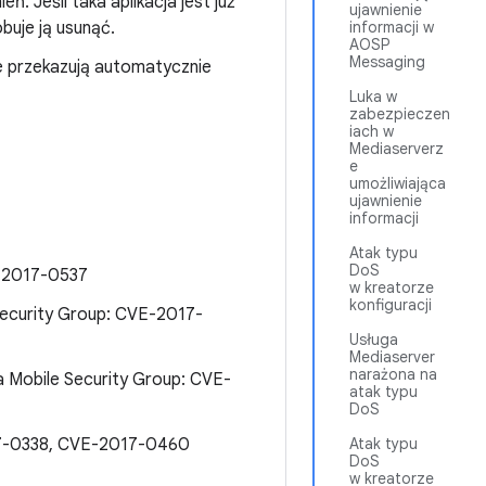
. Jeśli taka aplikacja jest już
ujawnienie
buje ją usunąć.
informacji w
AOSP
Messaging
e przekazują automatycznie
Luka w
zabezpieczen
iach w
Mediaserverz
e
umożliwiająca
ujawnienie
informacji
Atak typu
DoS
E-2017-0537
w kreatorze
konfiguracji
Security Group: CVE-2017-
Usługa
Mediaserver
narażona na
a Mobile Security Group: CVE-
atak typu
DoS
017-0338, CVE-2017-0460
Atak typu
DoS
w kreatorze