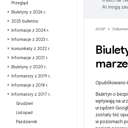
treści na T
Przegląd
AI mogą zaw
Biuletyny z 2026 r
.
2025 bulletins
AOSP
Dokumen
Informacje z 2024 r
.
Informacje z 2023 r
.
Biule
komunikaty z 2022 r
.
Informacje z 2021 r
.
marze
Biuletyny z 2020 r
.
Informatory z 2019 r
.
Opublikowano 6 
Informacje z 2018 r
.
Biuletyn o bezp
Informatory z 2017 r
.
wpływają na urz
Grudzień
urządzeń Googl
Listopad
zostały też op
w poziomach pop
Październik