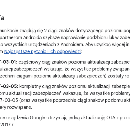
ia
unikacie znajdują się 2 ciągi znaków dotyczącego poziomu po
 partnerom Androida szybsze naprawianie podzbioru luk w zabe
a wszystkich urządzeniach z Androidem. Aby uzyskać więcej inf
em
Najczęstsze pytania i ich odpowiedzi
:
7-03-01:
częściowy ciąg znaków poziomu aktualizacji zabezpie
alizacji zabezpieczeń wskazuje, że wszystkie problemy związan
zednimi ciągami poziomu aktualizacji zabezpieczeń) zostały r
7-03-05:
kompletny ciąg znaków poziomu aktualizacji zabezpi
omu aktualizacji zabezpieczeń wskazuje, że wszystkie proble
17-03-05 (oraz wszystkie poprzednie ciągi znaków poziomu akt
ały rozwiązane.
ne urządzenia Google otrzymają jedną aktualizację OTA z po
2017 r.