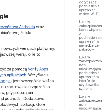
dotyczące
podniesienia
uprawnień
w sieci Wi-Fi
gle
Luka w
zabezpieczen
ieczeństwa Androida
oraz
iach związana
obieństwo, że luki
z
podniesieniem
uprawnień w
menedżerze
 w nowszych wersjach platformy.
pakietów
owszej wersji, o ile to
Luka w
zabezpieczen
iach
dużyć za pomocą
Verify Apps
umożliwiająca
podniesienie
ych aplikacjach
. Weryfikacja
uprawnień w
Google
i jest szczególnie ważna
interfejsie
użytkownika
ia do rootowania urządzeń są
systemu
ów, gdy próbują oni
Luka w
skąd pochodzi. Dodatkowo
zabezpieczen
kodliwych aplikacji, które
iach
umożliwiająca