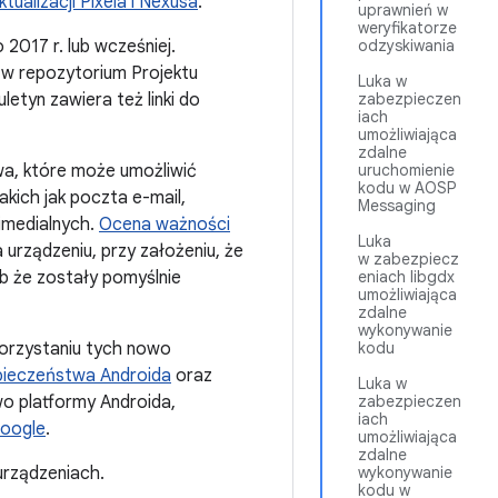
alizacji Pixela i Nexusa
.
uprawnień w
weryfikatorze
2017 r. lub wcześniej.
odzyskiwania
w repozytorium Projektu
Luka w
letyn zawiera też linki do
zabezpieczen
iach
umożliwiająca
zdalne
a, które może umożliwić
uruchomienie
kodu w AOSP
ich jak poczta e-mail,
Messaging
imedialnych.
Ocena ważności
Luka
 urządzeniu, przy założeniu, że
w zabezpiecz
b że zostały pomyślnie
eniach libgdx
umożliwiająca
zdalne
wykonywanie
korzystaniu tych nowo
kodu
pieczeństwa Androida
oraz
Luka w
wo platformy Androida,
zabezpieczen
iach
Google
.
umożliwiająca
zdalne
urządzeniach.
wykonywanie
kodu w